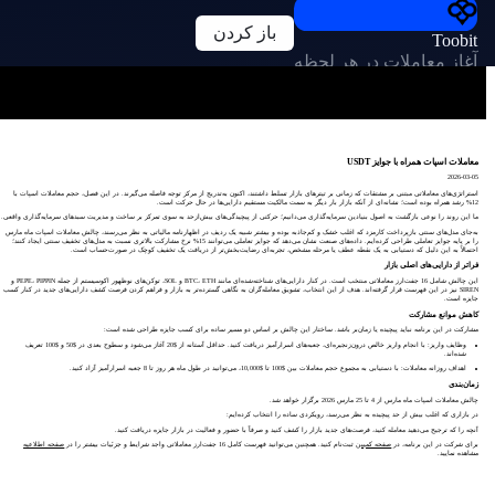
باز کردن
Toobit
آغاز معاملات در هر لحظه
معاملات اسپات همراه با جوایز USDT
2026-03-05
استراتژی‌های معاملاتی مبتنی بر مشتقات که زمانی بر تیترهای بازار تسلط داشتند، اکنون به‌تدریج از مرکز توجه فاصله می‌گیرند. در این فصل، حجم معاملات اسپات با
12% رشد همراه بوده است؛ نشانه‌ای از آنکه بازار بار دیگر به سمت مالکیت مستقیم دارایی‌ها در حال حرکت است.
ما این روند را نوعی بازگشت به اصول بنیادین سرمایه‌گذاری می‌دانیم؛ حرکتی از پیچیدگی‌های بیش‌ازحد به سوی تمرکز بر ساخت و مدیریت سبدهای سرمایه‌گذاری واقعی.
به‌جای مدل‌های سنتی بازپرداخت کارمزد که اغلب خشک و کم‌جاذبه بوده و بیشتر شبیه یک ردیف در اظهارنامه مالیاتی به نظر می‌رسند، چالش معاملات اسپات ماه مارس
را بر پایه جوایز تعاملی طراحی کرده‌ایم. داده‌های صنعت نشان می‌دهد که جوایز تعاملی می‌توانند 15% نرخ مشارکت بالاتری نسبت به مدل‌های تخفیف سنتی ایجاد کنند؛
احتمالاً به این دلیل که دستیابی به یک نقطه عطف یا مرحله مشخص، تجربه‌ای رضایت‌بخش‌تر از دریافت یک تخفیف کوچک در صورت‌حساب است.
فراتر از دارایی‌های اصلی بازار
این چالش شامل 16 جفت‌ارز معاملاتی منتخب است. در کنار دارایی‌های شناخته‌شده‌ای مانند BTC، ETH و SOL، توکن‌های نوظهور اکوسیستم از جمله PEPE، PIPPIN و
SIREN نیز در این فهرست قرار گرفته‌اند. هدف از این انتخاب، تشویق معامله‌گران به نگاهی گسترده‌تر به بازار و فراهم کردن فرصت کشف دارایی‌های جدید در کنار کسب
جایزه است.
کاهش موانع مشارکت
مشارکت در این برنامه نباید پیچیده یا زمان‌بر باشد. ساختار این چالش بر اساس دو مسیر ساده برای کسب جایزه طراحی شده است:
وظایف واریز: با انجام واریز خالص درون‌زنجیره‌ای، جعبه‌های اسرارآمیز دریافت کنید. حداقل آستانه از $20 آغاز می‌شود و سطوح بعدی در $50 و $100 تعریف
شده‌اند.
اهداف روزانه معاملات: با دستیابی به مجموع حجم معاملات بین $100 تا $10,000، می‌توانید در طول ماه هر روز تا 8 جعبه اسرارآمیز آزاد کنید.
زمان‌بندی
چالش معاملات اسپات ماه مارس از 4 تا 25 مارس 2026 برگزار خواهد شد.
در بازاری که اغلب بیش از حد پیچیده به نظر می‌رسد، رویکردی ساده را انتخاب کرده‌ایم:
آنچه را که ترجیح می‌دهید معامله کنید، فرصت‌های جدید بازار را کشف کنید و صرفاً با حضور و فعالیت در بازار جایزه دریافت کنید.
برای شرکت در این برنامه، در
صفحه کمپین
ثبت‌نام کنید. همچنین می‌توانید فهرست کامل 16 جفت‌ارز معاملاتی واجد شرایط و جزئیات بیشتر را در
صفحه اطلاعیه
مشاهده نمایید.