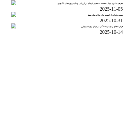
معرفی سکوی پرتاب Toobit — معیار تازه‌ای در ارزیابی و تایید پروژه‌های بلاک‌چین
2025-11-05
سطح تازه‌ای از امنیت برای دارایی‌های شما
2025-10-31
قراردادهای زمان‌دار: سادگی در جهان پیچیده رمزارز
2025-10-14