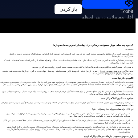
باز کردن
Toobit
آغاز معاملات در هر لحظه
کپی‌ترید چند مدلی هوش مصنوعی: راهکاری برای رهایی از استرس تحلیل نمودارها
2025-12-09
وقت آن رسیده است درباره نشانگر ماوس شما صحبت کنیم. چند بار پیش آمده که روی دکمه «فروش» قرار گرفته‌اید، ضربان قلبتان تند شده و درست در لحظه
تصمیم‌گیری، مکث کرده‌اید؟
موفقیت در معامله‌گری اغلب به تأخیر در تصمیم‌گیری بستگی دارد؛ همان فاصله دردناک میان دیدن سیگنال و اجرای معامله. این تأخیر انسانی دقیقاً همان جایی است که
بازار سود خود را پیدا می‌کند.
به همین دلیل تصمیم گرفتیم به الگوریتم‌هایی که صرفاً «به اندازه کافی خوب» هستند، بسنده نکنیم و رویکردی تحول‌آفرین بسازیم.
امروز، ما
کپی‌ترید با هوش مصنوعی Toobit
را معرفی کردیم؛ قابلیتی که توسط اولین هسته معاملاتی چند مدلی جهان قدرت می‌گیرد. این ارتقا نشان‌دهنده تغییر بنیادینی
در نحوه تولید و اجرای استراتژی‌های معاملاتی است.
الگوریتم دیگر تنها نیست
هسته چند مدلی را مانند گردهم‌آوردن تیمی از قدرتمندترین مدل‌های هوش مصنوعی برای پورتفولیوی خود تصور کنید. ما توان تحلیلی مجموعه‌ای از پیشرفته‌ترین سیستم‌های
هوش مصنوعی، از جمله DeepSeek، Claude، Gemini، ChatGPT، Grok و Qwen را ادغام کرده‌ایم و قابلیت‌های متنوع آنها را در یک موتور معاملاتی واحد و منسجم به کار
گرفته‌ایم.
نتیجه چیست؟ معامله‌گری با فرکانس بالا و در سطح متخصص را برای همه معامله‌گران فراهم کرده‌ایم. هدف ما روشن است: ارائه مزیت تحلیلی در سطح سازمانی، بدون
نیاز به زیرساخت‌های سنگین یک طبقه معاملاتی حرفه‌ای.
عملکرد شما اکنون کاملاً خودکار است
ما می‌دانیم زمان ارزشمندترین دارایی شماست. معامله‌گران هوش مصنوعی برای سرعت طراحی شده‌اند و از هر سیستم دستی، برای پاسخ‌گویی به ریتم شتابان بازارهای
رمزارز، مجهزتر هستند.
این امکان برای فعالیت روزانه شما چه مزایایی دارد؟
تصمیم‌گیری آنی و مقاوم در برابر نوسانات: معامله‌گران مبتنی بر یادگیری عمیق ما در زمان واقعی تصمیم می‌گیرند و تضمین می‌کنند استراتژی شما بتواند بدون
هیچ‌گونه مکث انسانی، به تغییرات ناگهانی و نوسانات شدید واکنش نشان دهد.
اجرای بی‌نقص استراتژی: هسته چندمدلی دقتی بی‌نظیر فراهم می‌کند. معاملات به طور خودکار آغاز می‌شوند و ریسک خطای انسانی عملاً حذف می‌شود. این امکان
نزدیک‌ترین تجربه به اجرای کاملاً بی‌نقص است.
رشد بدون نیاز به نگهداری: چرا باید استراتژی‌ها را دستی بهینه‌سازی کنید، وقتی می‌توانید برنامه‌های معاملاتی سطح‌بالای سیستم را دنبال و تکرار کنید؟ هوش
مصنوعی به طور مداوم عملکرد را در پس‌زمینه تنظیم کرده و فرصت‌ها را شکار می‌کند، در حالی که شما بر زندگی روزمره تمرکز دارید—یا صرفاً نظاره‌گر رشد
بازدهی هستید.
بازار به هوش مصنوعی نیاز داشت و ما آن را ارائه کردیم