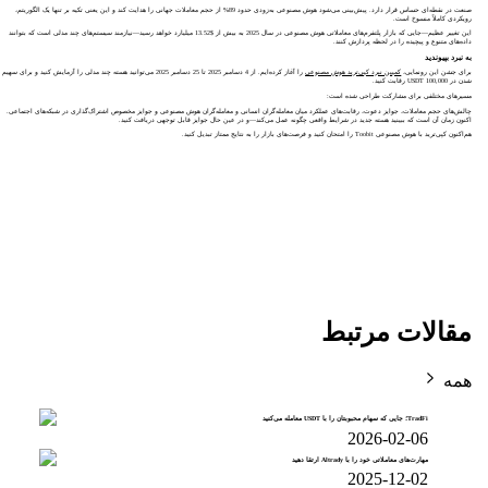
صنعت در نقطه‌ای حساس قرار دارد. پیش‌بینی می‌شود هوش مصنوعی به‌زودی حدود 89% از حجم معاملات جهانی را هدایت کند و این یعنی تکیه بر تنها یک الگوریتم،
رویکردی کاملاً منسوخ است.
این تغییر عظیم—جایی که بازار پلتفرم‌های معاملاتی هوش مصنوعی در سال 2025 به بیش از $13.52 میلیارد خواهد رسید—نیازمند سیستم‌های چند مدلی است که بتوانند
داده‌های متنوع و پیچیده را در لحظه پردازش کنند.
به نبرد بپیوندید
برای جشن این رونمایی،
کمپین نبرد کپی‌ترید هوش مصنوعی
را آغاز کرده‌ایم. از 4 دسامبر 2025 تا 25 دسامبر 2025 می‌توانید هسته چند مدلی را آزمایش کنید و برای سهیم
شدن در 100,000 USDT رقابت کنید.
مسیرهای مختلفی برای مشارکت طراحی شده است:
چالش‌های حجم معاملات، جوایز دعوت، رقابت‌های عملکرد میان معامله‌گران انسانی و معامله‌گران هوش مصنوعی و جوایز مخصوص اشتراک‌گذاری در شبکه‌های اجتماعی.
اکنون زمان آن است که ببینید هسته جدید در شرایط واقعی چگونه عمل می‌کند—و در عین حال جوایز قابل‌ توجهی دریافت کنید.
هم‌اکنون کپی‌ترید با هوش مصنوعی Toobit را امتحان کنید و فرصت‌های بازار را به نتایج ممتاز تبدیل کنید.
مقالات مرتبط
همه
TradFi؛ جایی که سهام محبوبتان را با USDT معامله می‌کنید
2026-02-06
مهارت‌های معاملاتی خود را با Altrady ارتقا دهید
2025-12-02