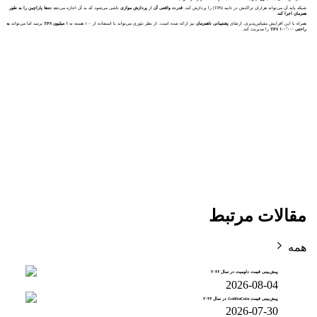
شبکه پایه آن می‌تواند هزاران تراکنش در ثانیه (TPS) را پردازش کند.
قدرت واقعی آن
از
پردازش موازی
ناشی می‌شود که به آن اجازه می‌دهد
ده‌ها پاراچین را به طور
همزمان اجرا کند
.
همراه با این افزایش مقیاس‌پذیری، ارتقای
پشتیبانی ناهمزمان
نیز ارائه شده است. از نظر تئوری می‌تواند با استفاده از ۱۰۰ هسته به
۱ میلیون TPS
برسد اما می‌تواند
به
راحتی ۱۰۰٬۰۰۰ TPS
را مدیریت کند.
مقالات مرتبط
همه
پیش‌بینی قیمت دلومیت در سال ۲۰۲۶
2026-08-04
پیش‌بینی قیمت GoblinCoin در سال ۲۰۲۶
2026-07-30