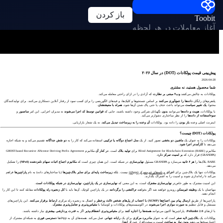
باز کردن
Toobit
آغاز معاملات در هر لحظه
پیش‌بینی قیمت پولکادات (DOT) در سال ۲۰۲۶
2026-04-28
شما محصول هستید، نه مشتری
پولکادات به چالش می‌کشد
وب۲ مبتنی بر نظارت
که آزادی را در ازای راحتی معامله می‌کند.
پلتفرم‌های رایگان
داده‌ها را جمع‌آوری می‌کنند
بر اساس جستجوها و کلیک‌ها، و فیدهای الگوریتمی را برای کسب سود از رفتار آنلاین دستکاری می‌کنند. برای تولیدکنندگان
محتوا،
یک تغییر سیاست
می‌تواند باعث حذف یا حتی پاک شدن آن‌ها شود،
همراه با معیشتشان
.
با پولکادات،
هویت و داده‌ها
می‌توانند
بدون
نگهبانان شرکتی وجود داشته باشند، جایی که
قوانین توسط کد اجرا می‌شوند
نه مدیران اجرایی. این امر
سانسور
و
سوءاستفاده از داده‌ها
را از نظر ساختاری دشوارتر می‌کند.
اینترنت اصلی وعده
باز بودن
را داده بود. پولکادات
آن وعده را به زیرساخت تبدیل می‌کند
، نه یک شعار بازاریابی.
پولکادات (DOT) چیست؟
پولکادات را به عنوان یک
ماشین دو بخشی
تصور کنید. از یک
مدل اجماع دوگانه یا ترکیبی
استفاده می‌کند که کار را به
دو نقش جداگانه
تقسیم می‌کند و به شبکه اجازه
می‌دهد تا
کارآمدتر اجرا شود
.
مکانیزم
BABE) برای
Blind Assignment for Blockchain Extension (
تولید بلاک
است.
در کنار آن
مکانیزم
GHOST-based Recursive ANcestor Deriving Prefix Agreement
GRANDPA) قرار دارد که
(
بر امنیت تمرکز دارد
.
BABE بلاک‌ها را
هر ۶ ثانیه
می‌سازد و GRANDPA مسئول
نهایی‌سازی
در شبکه است. این همان چیزی است که
مکانیزم اجماع اثبات سهام نامزدشده (NPoS)
را تشکیل
می‌دهد.
پولکادات تنها یک بلاک‌چین برای
اجرای
برنامه‌های غیرمتمرکز (dApps)
نیست. بلکه
زیرساخت پایه‌ای برای سایر بلاک‌چین‌ها
(یا ساختارهای داده) به نام
پاراچین‌ها
فراهم
می‌کند تا راه‌اندازی شوند و امنیت را به اشتراک بگذارند.
این امنیت مشترک به طور خاص‌تر
نهایی‌سازی مشترک
است، به این معنی که
نهایی‌سازی در یک پاراچین، نهایی‌سازی در شبکه پولکادات است
.
مهاجمان با یک
وظیفه غیرممکن
روبه‌رو خواهند شد اگر بخواهند
تراکنشی را برگردانند
در یک پاراچین کوچک. آن‌ها باید با
کل زنجیره رله پولکادات
مقابله کنند تا این کار را
انجام دهند.
پاراچین‌ها از طریق
ارسال پیام بین اجماع‌ها (XCMP)
با اجتناب از پل‌های شخص ثالث پرخطر
و اتصال به زنجیره رله مرکزی
ارتباط برقرار می‌کنند
. این پاراچین‌های
مستقل و قابل تنظیم
به صورت موازی اجرا می‌شوند
در اکوسیستم‌های پولکادات و کوساما با
مقیاس‌پذیری و تعامل‌پذیری مشترک
.
با ارتقای
Polkadot 2.0
، پاراچین‌ها اکنون می‌توانند
هسته‌ها را اجاره کنند
برای
مقیاس‌پذیری انعطاف‌پذیر
اگر به
قدرت پردازشی بیشتری
نیاز داشته باشند.
پولکادات یک
بلاک‌چین لایه صفر
است که به عنوان
مادربرد مرکزی
برای یک
رایانه جهانی
عمل می‌کند. هسته‌های آن به dAppها
دسترسی فوری
به شبکه‌ای مشترک از
اعتبارسنج‌ها می‌دهند
بدون نیاز به ساخت
امنیت و سخت‌افزار خود
از ابتدا
.