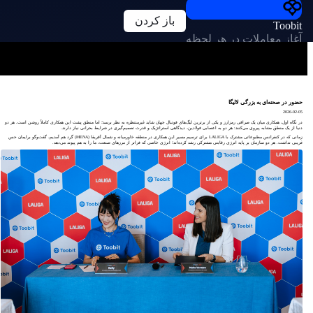
باز کردن
Toobit
آغاز معاملات در هر لحظه
حضور در صحنه‌ای به بزرگی لالیگا
2026-02-05
در نگاه اول، همکاری میان یک صرافی رمزارز و یکی از برترین لیگ‌های فوتبال جهان شاید غیرمنتظره به نظر برسد؛ اما منطق پشت این همکاری کاملاً روشن است. هر دو
دنیا از یک منطق مشابه پیروی می‌کنند: هر دو به اعصابی فولادین، دیدگاهی استراتژیک و قدرت تصمیم‌گیری در شرایط بحرانی نیاز دارند.
زمانی که در کنفرانس مطبوعاتی مشترک با LALIGA برای ترسیم مسیر این همکاری در منطقه خاورمیانه و شمال آفریقا (MENA) گرد هم آمدیم، گفت‌وگو برایمان حس
غریبی نداشت. هر دو سازمان بر پایه انرژی رقابتی مشترکی رشد کرده‌اند؛ انرژی خاصی که فراتر از مرزهای صنعت، ما را به هم پیوند می‌دهد.