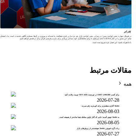
کلام آخر
در فوتبال، مهارت یعنی خواندن زمین؛ در رمزارز، یعنی خواندن بازار. هر دو دنیا بر پایه‌ی شفافیت بنا شده‌اند و پیروزی در آن‌ها، مستلزم نگاهی بلندمدت است. ما با هیجان
تمام، این مسیر را در کنار LALIGA ادامه می‌دهیم تا برای معامله‌گران خود، میدانی بزرگ‌تر برای بازی و فرصتی فراتر برای درخشش فراهم کنیم.
با ما همراه باشید؛ این فصل تازه شروع شده است.
مقالات مرتبط
همه
برای کسب 3,000,000 USDT در تورنمنت TIFT 2026 تو‌بیت رقابت کنید
2026-07-28
Toobit آغازی مطمئن‌تر برای کپی‌ترید رقم می‌زند
2026-08-03
به Toobit خوش آمدید؛ جایی که آغاز اولین معامله شما ساده‌تر از همیشه است
2026-08-05
ربات گرید فیوچرز Toobit؛ هوشمندتر از ریزش‌های بازار
2026-07-27