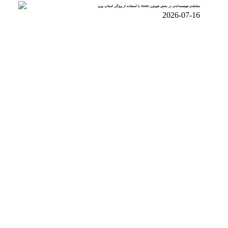
معامله‌ی هوشمندانه‌تر در بخش فیوچرز Toobit با استفاده از ویژگی استاپ پیرو
2026-07-16