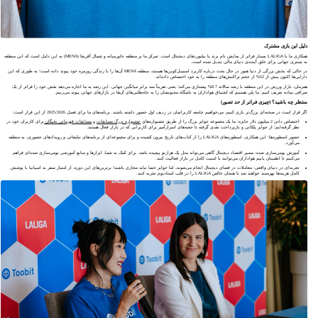
دلیل این بازی مشترک
همکاری ما با LALIGA بسیار فراتر از نمایش نام برند یا بیلبوردهای دیجیتال است. تمرکز ما بر منطقه خاورمیانه و شمال آفریقا (MENA) به این دلیل است که این منطقه
به بستری جهانی برای خلق آینده‌ی دنیای مالی تبدیل شده است.
در حالی که بخش بزرگی از دنیا هنوز در حال بحث درباره کاربرد استیبل‌کوین‌ها هستند، منطقه MENA آن‌ها را با زندگی روزمره خود پیوند داده است؛ به طوری که این
دارایی‌ها اکنون بیش از 52% از حجم تراکنش‌های منطقه را به خود اختصاص داده‌اند.
همزمان، بازار ورزش در این منطقه با رشد سالانه 8.7% پیشتازی می‌کند؛ یعنی تقریباً سه برابر میانگین جهانی. این رشد به ما اجازه می‌دهد نقش خود را فراتر از یک
صرافی ساده تعریف کنیم: ما پلی هستیم که اشتیاق هواداران به باشگاه محبوبشان را به جاه‌طلبی‌های آن‌ها در بازارهای جهانی پیوند می‌زنیم.
منتظر چه باشید؟ (چیزی فراتر از حد تصور)
اگر قرار است در صحنه‌ای بزرگ‌تر بازی کنیم، می‌خواهیم جامعه کاربرانمان در ردیف اول حضور داشته باشند. برنامه‌های ما برای فصل 2025/2026 از این قرار است:
اختصاص دادن 2 میلیون دلار جایزه: ما یک مجموعه جوایز بزرگ را از طریق جشنواره‌های
جشنواره بزرگ مسابقات
و
مسابقات قهرمانی نخبگان
برای کاربران خود در
نظر گرفته‌ایم؛ از جوایز پلکانی و بازپرداخت نقدی گرفته تا جعبه‌های اسرارآمیز برای کاربرانی که در بازار فعال هستند.
حضور اسطوره‌ها: این همکاری، اسطوره‌های LALIGA را از کتاب‌های تاریخ بیرون کشیده و برای مجموعه‌ای از برنامه‌های تبلیغاتی و رویدادهای حضوری، به منطقه
می‌آورد.
آموزش بومی‌سازی شده: مسیر اقتصاد دیجیتال گاهی می‌تواند مثل یک هزارتو پیچیده باشد. برای کمک به شما، ابزارها و منابع آموزشی بومی‌سازی شده‌ای فراهم
می‌کنیم تا اطمینان یابیم هواداران می‌توانند با امنیت کامل در بازار فعالیت کنند.
تجربه‌ای در دنیای واقعی: معاملات در فضای دیجیتال انجام می‌شوند، اما جوایز حتما نباید مجازی باشند! برترین‌های این دوره، از امتیاز سفر به اسپانیا با پوشش
کامل هزینه‌ها بهره‌مند خواهند شد تا هیجان خالص LALIGA را در قلب استادیوم تجربه کنند.