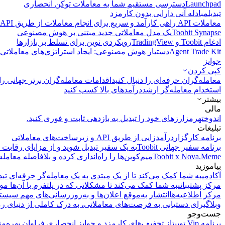
Launchpad
دسترسی مستقیم شما به معاملات توکن انحصاری
تبدیل
مبادله آنی دارایی بدون کارمزد
معاملات API
راهی کارآمد و سریع برای انجام معاملات از طریق API فراهم می‌کند.
Toobit Synapse
یک مدل معاملاتی جدید مبتنی بر هوش مصنوعی
ادغام Toobit و TradingView
رویکردی نوین برای تسلط بر بازارها
Agent Trade Kit
دستیار هوش مصنوعی: ایجاد استراتژی‌های معاملاتی 
جوایز
کپی‌ کردن
معامله‌گران حرفه‌ای را دنبال کنید
اقدامات معامله‌گران برتر جهانی را 
استخدام معامله‌گر ارشد
درآمد‌های بالا کسب کنید
بیشتر
مالی
اندوخته
رمزارزهای خود را تبدیل به بازدهی ثابت و فوری کنید.
تبلیغات
برنامه کارگزار
درآمدزایی از طریق API و زیرساخت‌های معاملاتی
برنامه سفیر جهانی Toobit
به یک سفیر تبدیل شوید و از مزایای رقابت م
Toobit x Nova.Meme
میم‌کوین‌ها را راه‌اندازی کرده و بلافاصله معامله
بیاموزید
آکادمی
به شما کمک می‌کند تا از یک مبتدی به یک معامله‌گر حرفه‌ای تبد
مرکز پشتیبانی
به شما کمک می‌کند تا مشکلاتی که در پلتفرم با آن‌ها مو
مرکز اطلاعیه‌ها
انتشار به‌موقع اعلان‌ها و به‌روزرسانی‌های مهم سیست
وبلاگ
برای دستیابی به فرصت‌های معاملاتی، به درک کاملی از دنیای رم
جست‌وجو
برنامه Vip توبیت
از تخفیف‌های کارمزد و جوایز انحصاری فراوان بهره‌من