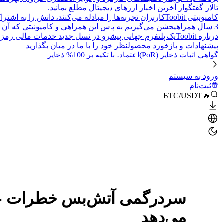
تالار گفتگو
از آخرین اخبار ارزهای دیجیتال مطلع بمانید.
کامیونیتی Toobit
کاربران تجربه‌ها را مبادله می‌کنند، دانش را به اشت
3 سال همراهی
جشن می‌گیریم به پاس این همراهی و کامیونیتی که آن 
درباره Toobit
یک پلتفرم جهانی پیشرو در نسل جدید خدمات مالی رمزا
پیشنهادات و بازخورد محصول
نظر خود را با ما در میان بگذارید
گواهی اثبات ذخایر (PoR)
اعتماد، با تکیه بر 100% ذخایر
ورود به سیستم
ثبت‌نام
🔥BTC/USDT
سردرگمی آتش‌بس خطرات عر
می‌دهد