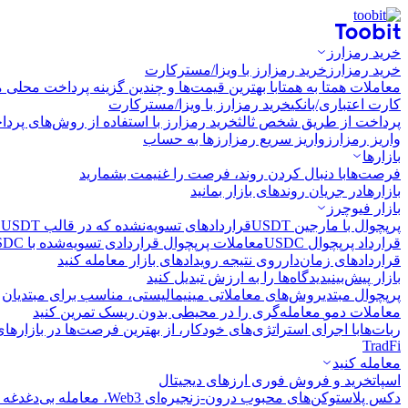
خرید رمزارز
خرید رمزارز
خرید رمزارز با ویزا/مسترکارت
معاملات همتا به همتا
با بهترین قیمت‌ها و چندین گزینه پرداخت محلی م
کارت اعتباری/بانکی
خرید رمزارز با ویزا/مسترکارت
پرداخت از طریق شخص ثالث
خرید رمزارز با استفاده از روش‌های پرد
واریز رمزارز
واریز سریع رمزارزها به حساب
بازارها
فرصت‌ها
با دنبال کردن روند، فرصت را غنیمت بشمارید
بازارها
در جریان روندهای بازار بمانید
بازار فیوچرز
پرپچوال با مارجین USDT
قراردادهای تسویه‌نشده که در قالب USDT تسویه می‌شوند
قرارداد پرپچوال USDC
معاملات پرپچوال قراردادی تسویه‌شده با USDC
قراردادهای زمان‌دار
روی نتیجه رویدادهای بازار معامله کنید
بازار پیش‌بینی
دیدگاه‌ها را به ارزش تبدیل کنید
پرپچوال مبتدی
روش‌های معاملاتی مینیمالیستی، مناسب برای مبتدیان
معاملات دمو
معامله‌گری را در محیطی بدون ریسک تمرین کنید
ربات‌ها
با اجرای استراتژی‌های خودکار، از بهترین فرصت‌ها در بازارها
TradFi
معامله کنید
اسپات
خرید و فروش فوری ارزهای دیجیتال
دکس پلاس
توکن‌های محبوب درون-زنجیره‌ای Web3، معامله بی‌دغدغه و سریع