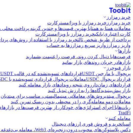
خرید رمزارز
خرید رمزارز
خرید رمزارز با ویزا/مسترکارت
معاملات همتا به همتا
با بهترین قیمت‌ها و چندین گزینه پرداخت محلی م
کارت اعتباری/بانکی
خرید رمزارز با ویزا/مسترکارت
پرداخت از طریق شخص ثالث
خرید رمزارز با استفاده از روش‌های پرد
واریز رمزارز
واریز سریع رمزارزها به حساب
بازارها
فرصت‌ها
با دنبال کردن روند، فرصت را غنیمت بشمارید
بازارها
در جریان روندهای بازار بمانید
بازار فیوچرز
پرپچوال با مارجین USDT
قراردادهای تسویه‌نشده که در قالب USDT تسویه می‌شوند
قرارداد پرپچوال USDC
معاملات پرپچوال قراردادی تسویه‌شده با USDC
قراردادهای زمان‌دار
روی نتیجه رویدادهای بازار معامله کنید
بازار پیش‌بینی
دیدگاه‌ها را به ارزش تبدیل کنید
پرپچوال مبتدی
روش‌های معاملاتی مینیمالیستی، مناسب برای مبتدیان
معاملات دمو
معامله‌گری را در محیطی بدون ریسک تمرین کنید
ربات‌ها
با اجرای استراتژی‌های خودکار، از بهترین فرصت‌ها در بازارها
TradFi
معامله کنید
اسپات
خرید و فروش فوری ارزهای دیجیتال
دکس پلاس
توکن‌های محبوب درون-زنجیره‌ای Web3، معامله بی‌دغدغه و سریع