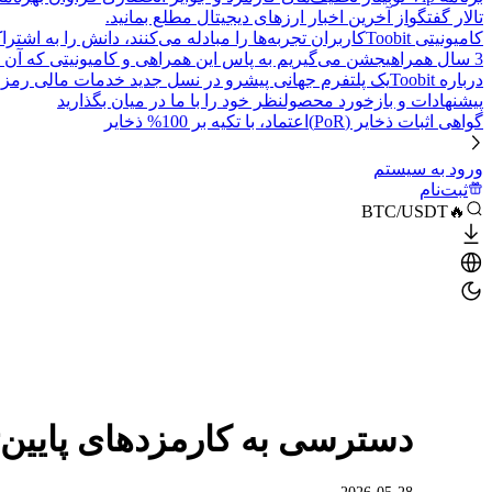
تالار گفتگو
از آخرین اخبار ارزهای دیجیتال مطلع بمانید.
کامیونیتی Toobit
کاربران تجربه‌ها را مبادله می‌کنند، دانش را به اشت
3 سال همراهی
جشن می‌گیریم به پاس این همراهی و کامیونیتی که آن 
درباره Toobit
یک پلتفرم جهانی پیشرو در نسل جدید خدمات مالی رمزا
پیشنهادات و بازخورد محصول
نظر خود را با ما در میان بگذارید
گواهی اثبات ذخایر (PoR)
اعتماد، با تکیه بر 100% ذخایر
ورود به سیستم
ثبت‌نام
🔥BTC/USDT
دسترسی به کارمزدهای پایین‌تر با طر