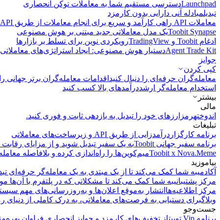
Launchpad
دسترسی مستقیم شما به معاملات توکن انحصاری
تبدیل
مبادله آنی دارایی بدون کارمزد
معاملات API
راهی کارآمد و سریع برای انجام معاملات از طریق API فراهم می‌کند.
Toobit Synapse
یک مدل معاملاتی جدید مبتنی بر هوش مصنوعی
ادغام Toobit و TradingView
رویکردی نوین برای تسلط بر بازارها
Agent Trade Kit
دستیار هوش مصنوعی: ایجاد استراتژی‌های معاملاتی 
جوایز
کپی‌ کردن
معامله‌گران حرفه‌ای را دنبال کنید
اقدامات معامله‌گران برتر جهانی را 
استخدام معامله‌گر ارشد
درآمد‌های بالا کسب کنید
بیشتر
مالی
اندوخته
رمزارزهای خود را تبدیل به بازدهی ثابت و فوری کنید.
تبلیغات
برنامه کارگزار
درآمدزایی از طریق API و زیرساخت‌های معاملاتی
برنامه سفیر جهانی Toobit
به یک سفیر تبدیل شوید و از مزایای رقابت م
Toobit x Nova.Meme
میم‌کوین‌ها را راه‌اندازی کرده و بلافاصله معامله
بیاموزید
آکادمی
به شما کمک می‌کند تا از یک مبتدی به یک معامله‌گر حرفه‌ای تبد
مرکز پشتیبانی
به شما کمک می‌کند تا مشکلاتی که در پلتفرم با آن‌ها مو
مرکز اطلاعیه‌ها
انتشار به‌موقع اعلان‌ها و به‌روزرسانی‌های مهم سیست
وبلاگ
برای دستیابی به فرصت‌های معاملاتی، به درک کاملی از دنیای رم
جست‌وجو
برنامه Vip توبیت
از تخفیف‌های کارمزد و جوایز انحصاری فراوان بهره‌من