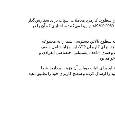
از VIP 0 تا VIP 6 است. در بالاترین سطوح، کارمزد معاملات اسپات برای سفارش‌گذار
تا 0.0125% و کارمزد معاملات فیوچرز برای سفارش‌گذار تا 0.0060% کاهش پیدا می‌کند؛ ساختاری که آن را در
 به سطوح بالاتر، دسترسی شما را به مجموعه
گسترده‌تری از محصولات و خدمات Toobit نیز افزایش می‌دهد. برای کاربران VIP، این مزایا شامل سقف
تخصیص بالاتر در سکوی پرتاب Toobit، نرخ سود بیشتر در اندوخته‌ی Toobit، پشتیبانی اختصاصی انفرادی و
اهد بود.
ه VIP خود تلاش کرده‌اید، نباید برای اثبات دوباره آن هزینه بپردازید. شما
خود را ارسال کرده و سطح کاربری خود را تطبیق دهید.