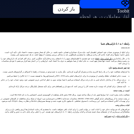
باز کردن
Toobit
آغاز معاملات در هر لحظه
رابطه ۱ به ۱ با دارایی‌های شما
2026-04-29
برای اینکه از موجودی حساب خود احساس اطمینان کنید، نباید مدرک حسابداری قضایی داشته باشید. در حالی که شعار محبوب صنعت «اعتماد نکن، تأیید کن» است،
بخش «تأیید» معمولاً برای افراد عادی کار زیادی می‌طلبد. ما معتقدیم پاسخگویی باید به سادگی بررسی وضعیت آب‌وهوا باشد، نه یک جست‌وجوی فنی پیچیده.
ما در حال راه‌اندازی
پرتال اثبات ذخایر (PoR)
جدید خود هستیم تا اطمینان‌های مبهم را با داده‌های زنده و قابل‌تأیید جایگزین کنیم. برای اکثر افرادی که دارایی‌های خود را
به زنجیره منتقل می‌کنند، امنیت تنها معیار مهم است. به جای اینکه از شما بخواهیم به حرف ما اعتماد کنید، ابزارهایی را در اختیار شما قرار می‌دهیم تا خودتان محاسبات
را بررسی کنید.
چه چیز جدیدی وجود دارد
ما ابزارهای شفافیت خود را در یک رابط کاربری ساده و متمرکز گردآوری کرده‌ایم. دیگر نیازی به جست‌وجو در مستندات راهنما یا کندوکاو در گزارش‌های قدیمی نیست.
نسبت ذخایر لحظه‌ای: تفکیک واضحی از موجودی ما برای دارایی‌های اصلی مانند BTC، ETH و استیبل‌کوین‌ها. ما همیشه نسبت ۱:۱ (یا بالاتر) را حفظ می‌کنیم.
درخت مرکل: ما از ساختار داده‌ای امنی به نام درخت مرکل استفاده می‌کنیم تا شما بتوانید بدون به خطر انداختن حریم خصوصی خود، وجود حساب خود را در ذخایر
ما تأیید کنید.
تأیید مستقل: برای کسانی که دوست دارند صحت کار را بررسی کنند، کد منبع باز و راهنماهای فنی برای تأیید مستقل یکپارچگی درخت مرکل ارائه کرده‌ایم.
امنیت در پشت صحنه
شفافیت مانند پنجره است، اما دیوارها هنوز باید از سنگ ساخته شوند. پرتال PoR بخش قابل مشاهده از اکوسیستم امنیتی اختصاصی ما به نام Bee-Safe است.
در پشت صحنه، ما از پروتکل‌های دارای گواهی ISO/IEC 27001:2022، محاسبات چندجانبه (MPC) و ذخیره‌سازی سرد ایزوله از شبکه برای محافظت از کلیدهای خصوصی در
برابر تهدیدات آنلاین استفاده می‌کنیم. این زیرساخت با صندوق حفاظتی ۵۰ میلیون دلاری تقویت شده و توسط ممیزی‌های Hacken و نظارت ریسک Elliptic تأیید می‌شود.
اثبات به‌جای وعده
صرافی‌هایی که نمی‌توانند ذخایر خود را اثبات کنند، در نهایت کسی را برای اثبات باقی نخواهند داشت. ما معتقدیم که رعایت استانداردها ارزش واقعی دارد و برای
معامله‌گرانی می‌سازیم که از جعبه‌های سیاه خسته شده‌اند و آماده برقراری رابطه ۱:۱ با دارایی‌های خود هستند. این را دلیلی برای پایان دادن به حدس و گمان بدانید.
پرتال اثبات ذخایر را بررسی کنید