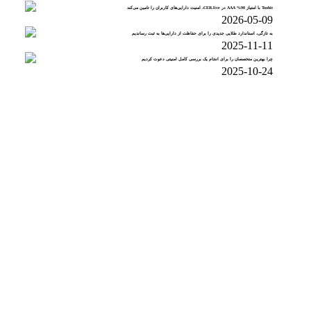
Toobit با امتیاز 90% AAA در CER.live، امنیت دارایی‌های کاربران را تامین می‌کند
2026-05-09
به تازگی، استاندارد طلایی جدیدی را برای حفاظت از دارایی‌ها به ثبت رساندیم
2025-11-11
چرا بهترین‌ متخصصان را برای انجام یک بررسی کامل امنیتی دعوت کردیم
2025-10-24