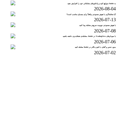
به Toobit سوئیچ کنید و پاداش‌های معاملاتی خود را افزایش دهید
2026-08-04
آیا معامله‌گری با هوش مصنوعی واقعاً برای مبتدیان مناسب است؟
2026-07-13
با هوش مصنوعی تووبیت سریع‌تر معامله پیدا کنید
2026-07-08
با نمودارهای TradingView در Toobit، معامله‌ی شفاف‌تری داشته باشید
2026-07-06
بدون حدس و گمان، با اهرم بالاتر در Toobit معامله کنید
2026-07-02