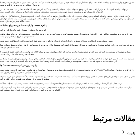
سوم، به کاربران اجازه می‌دهد با USDT به‌صورت فوری واریز، معامله و برداشت انجام دهند. برای معامله‌گرانی که سرمایه خود را بین استراتژی‌ها جابه‌جا می‌کنند، کاهش
تأخیرهای عملیاتی می‌تواند مزیتی قابل‌توجه باشد.
در نهایت، پلتفرم اهرمی تا ۵۰۰ برابر ارائه می‌دهد. این موضوع می‌تواند کارایی سرمایه را به‌طور چشمگیری افزایش دهد، اما حاشیه خطا را نیز کاهش می‌دهد. در
اهرم‌های بالا، ریسک تنها به پیش‌بینی درست جهت محدود نمی‌شود؛ زمان‌بندی، نوسان و دقت اجرا نیز به همان اندازه اهمیت دارند.
ترکیب طبقات دارایی مختلف و اجرای انعطاف‌پذیر، راه‌های بیشتری برای بیان دیدگاه بازار فراهم می‌کند. به‌جای تکیه بر یک موقعیت رمزارزی، معامله‌گران می‌توانند
ایده‌های خود را در ابزارهایی پخش کنند که ممکن است به یک رویداد کلان مشابه واکنش متفاوتی نشان دهند. هدف، معامله هم‌زمان همه چیز نیست، بلکه داشتن ابزارهای
بیشتر هنگام تغییر شرایط بازار است.
چک‌لیست ساده ریسک برای معاملات TradFi با اهرم
اهرم، ساختار ریسک را پیش از تغییر نتایج دگرگون می‌کند.
پیش از ورود به هر موقعیتی، حداکثر زیانی را که مایل به پذیرش آن هستید مشخص کرده و تعیین کنید چه چیزی باعث فعال شدن آن می‌شود. این می‌تواند سطح توقف،
آستانه نوسان یا خروج بر اساس زمان باشد.
سپس مطمئن شوید که مکانیزم معاملات دوطرفه را درک کرده‌اید تا میزان قرارگیری مورد نظر شما با موقعیت واقعی‌تان مطابقت داشته باشد.
در مرحله بعد، ایده خود را در شرایط سخت آزمایش کنید. بپرسید اگر اسپردها افزایش یابند، همبستگی‌ها از بین بروند یا قیمت‌ها پس از یک رویداد غیرمنتظره شکاف پیدا
کنند، چه اتفاقی می‌افتد.
در نهایت، به یاد داشته باشید که تسویه با USDT ریسک پرتفوی را از بین نمی‌برد. این کار فقط اجرا و حسابداری را ساده‌تر می‌کند، اما اندازه موقعیت، اهرم و تمرکز
همچنان تعیین‌کننده نمایه کلی ریسک هستند.
همچنین مفید است که باور قوی خود را از اندازه موقعیت جدا کنید. یک فرضیه قوی لزوماً توجیهی برای استفاده از اهرم بیشتر نیست. بهترین روش‌های مدیریت ریسک بر
این اساس ساخته می‌شوند که حتی ایده‌های تحقیق‌شده نیز ممکن است اشتباه باشند و هدف آن‌ها حفظ سرمایه برای استفاده از فرصت بعدی است.
کجا Toobit TradFi را بیشتر بررسی کنید
را باز کرده و بخش‌های سهام،
Toobit TradFi
اگر می‌خواهید فهرستی از بازارهای مختلف بسازید و فرصت‌های جهانی را در یک مکان بررسی کنید، گام بعدی ساده است:
فلزات، فارکس، شاخص‌ها و کالاها را مرور کنید.
مدتی را صرف مقایسه واکنش بازارهای مختلف به اخبار و روایت‌های مشابه کنید. توجه کنید که حرکات کجا همسو و کجا متفاوت هستند. با گذشت زمان، این فرآیند به درک
عمیق‌تر از نحوه جریان سرمایه بین طبقات دارایی کمک می‌کند.
مزیت عملی این کار فقط در راحتی نیست، بلکه در توانایی اندیشیدن به بازارها به‌عنوان یک سیستم به‌هم‌پیوسته است، نه مجموعه‌ای از محصولات جداگانه.
وقتی دسترسی، تسویه و اجرا در یک محیط واحد گرد هم می‌آیند، TradFi دیگر مانند دنیایی جدا احساس نمی‌شود و به مجموعه‌ای از ابزارها تبدیل می‌شود که می‌توانید
آگاهانه در چارچوب استراتژی معاملاتی گسترده‌تر خود از آن‌ها استفاده کنید.
مقالات مرتبط
همه