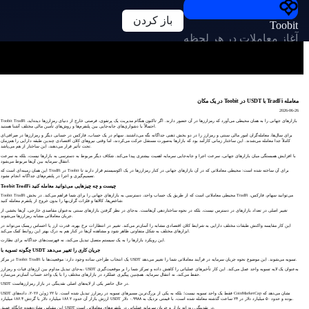
باز کردن
Toobit
آغاز معاملات در هر لحظه
معامله TradFi با USDT در Toobit در یک مکان
2026-06-26
Toobit TradFi بازارهای جهانی را به همان محیطی می‌آورد که رمزارزها در آن حضور دارند. اگر تاکنون هنگام مدیریت یک پرتفوی، فرصتی خارج از دنیای رمزارزها دیده‌اید،
احتمالاً با دشواری‌های جابه‌جایی بین پلتفرم‌ها و روش‌های تأمین مالی مختلف آشنا هستید.
برای سال‌ها، معامله‌گران امور مالی سنتی و رمزارز را در دو بخش ذهنی جداگانه نگه می‌داشتند. سهام در یک حساب، فارکس در حسابی دیگر و رمزارزها در صرافی‌ای
کاملاً جدا معامله می‌شدند. این ساختار زمانی کارآمد بود که بازارها به‌صورت مستقل حرکت می‌کردند، اما وقتی نیروهای کلان اقتصادی چندین طبقه دارایی را هم‌زمان
تحت تأثیر قرار می‌دهند، این ساختار از هم می‌پاشد.
با افزایش همبستگی میان بازارهای جهانی، سرعت اجرا و جابه‌جایی سرمایه اهمیت بیشتری پیدا می‌کند. شکاف دیگر مربوط به دسترسی به بازارها نیست، بلکه به سرعت
انتقال سرمایه بین آن‌ها مربوط می‌شود.
این همان زمینه‌ای است که TradFi در Toobit برای آن ساخته شده است: محیطی معاملاتی که در آن بازارهای جهانی در کنار رمزارزها در یک اکوسیستم قرار دارند تا
تصمیم‌گیری و اجرا در پلتفرم‌های جداگانه انجام نشود.
Toobit TradFi چیست و چه چیزهایی می‌توانید معامله کنید
Toobit TradFi محیطی معاملاتی است که از طریق یک حساب واحد، دسترسی به بازارهای جهانی را برای شما فراهم می‌کند. در بخش TradFi می‌توانید سهام، فارکس،
شاخص‌ها، کالاها و فلزات گران‌بها را بدون خروج از پلتفرم معامله کنید.
تغییر اصلی در تعداد بازارهای در دسترس نیست، بلکه در نحوه ساختاردهی آن‌هاست. به‌جای در نظر گرفتن بازارهای سنتی به‌عنوان مقاصدی خارجی، آن‌ها بخشی از
جریان معاملاتی مشابه رمزارزها می‌شوند.
این کار مقایسه واکنش طبقات مختلف دارایی به شرایط کلان اقتصادی مشابه را آسان‌تر می‌کند. تغییر در انتظارات نرخ بهره، قدرت ارز یا احساس ریسک می‌تواند در
ابزارهای مختلف به شکل متفاوتی ظاهر شود و مشاهده آن‌ها در کنار هم به درک بهتر این روابط کمک می‌کند.
این رویکرد بازارها را به یک سیستم متصل تبدیل می‌کند، نه فهرست‌های جداگانه برای نظارت.
چگونه تسویه با USDT جریان کاری را تغییر می‌دهد
در مرکز Toobit TradFi یک انتخاب طراحی ساده وجود دارد: موقعیت‌ها با USDT تسویه می‌شوند. این موضوع نحوه جریان سرمایه در فرآیند معاملاتی شما را تغییر می‌دهد.
به‌جای تبدیل مداوم بین ارزهای فیات و رمزارز، USDT به‌عنوان یک لایه تسویه واحد عمل می‌کند. این کار تأخیرهای عملیاتی را کاهش داده و تمرکز شما را بر موقعیت‌گیری
حفظ می‌کند، نه انتقال سرمایه. همچنین پیگیری عملکرد در بازارهای مختلف را با یک واحد حساب آسان‌تر می‌سازد.
USDT در حال حاضر یکی از لایه‌های اصلی نقدینگی در بازار رمزارزهاست.
USDT فقط یک واحد تسویه نیست؛ بلکه به یکی از بزرگ‌ترین مسیرهای تسویه در رمزارز تبدیل شده است. تا ۲۲ ژوئن ۲۰۲۶، داده‌های CoinMarketCap نشان می‌دهد که
ارزش بازار آن حدود ۱۸۶.۲ میلیارد دلار با گردش ۱۸۶.۴ میلیارد USDT بوده و حدود ۵۰ میلیارد دلار در ۲۴ ساعت گذشته معامله شده است، با قیمتی نزدیک به ۰.۹۹۸۸ دلار.
این مقیاس نشان‌دهنده جایگاه عمیق USDT در نقدینگی روزانه بازار و جریان سرمایه عملیاتی در پلتفرم‌های معاملاتی است.