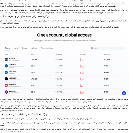
در نگاه کلان‌تر، استیبل‌کوین‌ها بخش قابل‌توجهی از لایه نقدی رمزارز را تشکیل می‌دهند. شاخص‌های جهانی نشان می‌دهند که ارزش بازار کل استیبل‌کوین‌ها حدود ۲۸۶.۸
میلیارد دلار با حجم معاملات روزانه حدود ۵۹.۷ میلیارد دلار است. این همان محیطی است که باعث می‌شود معاملات با تسویه USDT طبیعی به نظر برسند.
همچنین روند همگرایی گسترده‌تری در مرزهای TradFi و رمزارز در حال شکل‌گیری است. داده‌های دسته‌بندی نشان می‌دهد که سهام و دارایی‌های توکنیزه‌شده هنوز نسبت
به بازار کلی کوچک هستند، اما به‌اندازه‌ای بزرگ شده‌اند که به‌عنوان ابزارهای پل‌زن اولیه بین بازارهای سنتی و رفتار معاملاتی بومی رمزارز عمل کنند.
چگونه در چند دقیقه معاملات TradFi را در Toobit آغاز کنید
شروع کار ساده است. بخش TradFi را باز کنید، بازارهای در دسترس را مرور کرده و ابزاری را انتخاب کنید که با هدف شما مطابقت دارد، چه برای تنوع‌بخشی، پوشش
ریسک یا معامله جهت‌دار.
پلتفرم بر اساس ایده یک حساب واحد و دسترسی جهانی طراحی شده است، بنابراین نیازی به طی فرآیند ثبت‌نام جداگانه برای بررسی بازارهای جدید ندارید.
به‌صورت عملی، ابتدا هدف خود را مشخص کنید و سپس دسته‌ای را انتخاب کنید که بهترین بیانگر دیدگاه شماست. معامله‌گری که انتظار افزایش تورم دارد ممکن است به
کالاها و فلزات گران‌بها نگاه کند. کسی که دیدگاهی درباره رشد اقتصادی دارد ممکن است شاخص‌ها یا سهام را ترجیح دهد.
اگر در این بازارها تازه‌کار هستید، معمولاً بهتر است قبل از ورود به معامله، مدتی به مشاهده بپردازید. ببینید یک جفت‌ارز فارکس چگونه به داده‌های اقتصادی واکنش نشان
می‌دهد یا یک شاخص در دوره‌های عدم اطمینان چگونه رفتار می‌کند. آشنایی با رفتار بازار معمولاً به تصمیم‌گیری‌های بهتری منجر می‌شود تا ورود عجولانه به موقعیت صرفاً
به‌دلیل در دسترس بودن ابزار.
ویژگی‌های کلیدی که نحوه معامله شما را شکل می‌دهند
Toobit TradFi چند ویژگی کلیدی را برجسته می‌کند که می‌تواند نحوه تفکر شما درباره اجرا و دسترسی به بازار را تغییر دهد.
اول، امکان معامله دوطرفه انعطاف‌پذیر را ارائه می‌دهد. این بدان معناست که می‌توانید موقعیت‌هایی را بر اساس سناریوهای صعودی و نزولی تنظیم کنید، نه فقط در یک
جهت.
دوم، دسترسی ۲۴ ساعته و ۷ روز هفته با نرخ‌های تأمین مالی پایین و بدون کارمزد پنهان فراهم می‌کند. هزینه اهمیت دارد، زیرا بازده مورد انتظار نه‌تنها به جهت بازار بلکه
به کارایی اجرا نیز بستگی دارد.