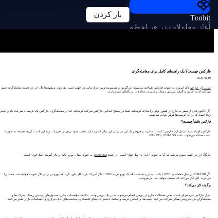
باز کردن
Toobit
آغاز معاملات در هر لحظه
فارکس چیست؟ یک راهنمای کامل برای معامله‌گران
2025-08-19
تبادل ارز خارجی
(که امروزه به عنوان فارکس شناخته می‌شود) بزرگترین و نقدشونده‌ترین بازار مالی در جهان است. هر روز، تریلیون‌ها دلار ارز در دست معامله‌گران تغییر
می‌کنند که به حدس و گمان، پوشش ریسک و مدیریت معاملات بین‌المللی می‌پردازند.
اگر تاکنون قبل از سفر به خارج از کشور پولی را مبادله کرده‌اید، شما در سطح ابتدایی فارکس شرکت کرده‌اید. اما در معامله‌گری، فارکس یک عرصه با سرعت بالا و حجم
زیاد است که در آن فرصت‌ها هرگز خواب نمی‌کنند.
فارکس دقیقاً چیست؟
فارکس کوتاه شده “تبادل ارز خارجی” است. به خرید و فروش یک ارز در برابر ارز دیگر اشاره دارد. هدف، سود بردن از تغییرات نرخ ارز است. ارزها همیشه به صورت
جفت معامله می‌شوند، مانند EUR/USD یا USD/JPY.
جایگاه ارز در جفت تعیین می‌کند که آیا به عنوان "پایه" یا "نقل قول" است. در جفت
EUR/USD
، به عنوان مثال، یورو "پایه" و دلار آمریکا "نقل قول" است.
اگر EUR/USD در حال معامله در 1.0850 باشد، به این معناست که یک یورو هزینه 1.0850 دلار آمریکا دارد. اگر باور دارید که یورو در برابر دلار تقویت خواهد شد، جفت را
می‌خرید. اگر فکر می‌کنید که ضعیف خواهد شد، می‌فروشید.
چگونه کار می‌کند؟
بازار فارکس غیرمتمرکز است، یعنی معاملات خارج از بورس انجام می‌شوند نه در یک بورس واحد. بانک‌ها، مؤسسات مالی، صندوق‌های پوشش ریسک، شرکت‌ها و
معامله‌گران خرده‌فروشی همگی شرکت می‌کنند. قیمت‌ها بر اساس عرضه و تقاضا، انتشار داده‌های اقتصادی، سیاست‌های بانک مرکزی و احساسات بازار تغییر می‌کنند.