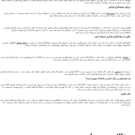
معاملات به مدت 24 ساعت در روز، پنج روز در هفته انجام می‌شود و از سه جلسه اصلی عبور می‌کند: آسیا، اروپا و آمریکای شمالی. به محض بسته شدن یک جلسه، جلسه
دیگری باز می‌شود و چرخه‌ای پیوسته از فرصت ایجاد می‌کند.
مزایای معامله‌گری فارکس
یکی از مزایای بزرگ
نقدشوندگی
است. اندازه
بزرگ
بازار فارکس به معنای این است که معاملات حتی در حجم‌های بزرگ به سرعت انجام می‌شوند. در دسترس بودن
تقریباً دائمی بازار به شما اجازه می‌دهد در جلسات مختلف معامله کنید تا با برنامه زمانی شما سازگار شود.
اهرم
می‌تواند یک جذابیت دیگر باشد، به معامله‌گران اجازه می‌دهد با سرمایه کمتر موقعیت‌های بزرگتری کنترل کنند، هرچند که خطر را افزایش می‌دهد. فارکس همچنین
فرصت‌هایی در بازارهای صعودی و نزولی ارائه می‌دهد، زیرا می‌توانید با خرید یا فروش یک جفت سود ببرید. با ترکیب با تنوع جفت‌های ارزی موجود، فارکس
انعطاف‌پذیری ارائه می‌دهد که بازارهای کمی می‌توانند با آن برابری کنند.
چگونه از معامله‌گری فارکس استفاده کنیم
معامله‌گری فارکس با انتخاب یک جفت ارز، تحلیل بازار و تصمیم‌گیری برای خرید یا فروش آغاز می‌شود. معامله‌گران اغلب از ترکیبی از
تحلیل تکنیکال
(الگوهای نموداری،
شاخص‌ها، سطوح حمایت/مقاومت) و تحلیل بنیادی (داده‌های اقتصادی، نرخ بهره، رویدادهای ژئوپلیتیکی) برای تصمیم‌گیری استفاده می‌کنند.
در
Toobit
، معامله‌گری فارکس در حال حاضر بر EUR/USDT تمرکز دارد و به شما امکان می‌دهد یورو را در برابر تتر (USDT)، یک استیبل‌کوین که به دلار آمریکا متصل است،
معامله کنید. این به شما امکان می‌دهد بر روی حرکت‌های یورو بدون نگه‌داشتن ارز فیزیکی حدس بزنید.
می‌توانید یک
موقعیت
بلند بگیرید اگر انتظار دارید که یورو در برابر USDT افزایش یابد، یا کوتاه اگر فکر می‌کنید کاهش خواهد یافت. ممکن است در آینده جفت‌های فارکس
بیشتری معرفی شوند، بنابراین دامنه فرصت‌ها ممکن است با گذشت زمان گسترش یابد.
چه جفت‌هایی در حال حاضر در Toobit موجود است؟
در حال حاضر، Toobit یک جفت ارز فیات را ارائه می‌دهد: EUR/USDT. این جفت به معامله‌گران اجازه می‌دهد که بر ارزش یورو نسبت به دلار آمریکا از طریق USDT حدس
بزنند و به یکی از پرمعامله‌ترین روابط ارزی جهان دسترسی داشته باشند. در حالی که فهرست فعلی کوتاه است، احتمالاً جفت‌های اضافی در آینده فهرست می‌شوند، که
درب را به فرصت‌های ارزی عمده، فرعی و عجیب بیشتری باز می‌کند.
نکات کلیدی
فارکس ستون فقرات مالی جهانی و یک زمین بازی برای معامله‌گرانی است که به سرعت، انعطاف‌پذیری و فرصت اهمیت می‌دهند. چه در حال معامله جفت‌های اصلی برای
اسپردهای کم باشید و چه به دنبال نوسانات در ارزهای عجیب باشید، فارکس سطحی از نقدشوندگی و دسترسی را ارائه می‌دهد که بیشتر بازارهای دیگر نمی‌توانند با آن
برابری کنند.