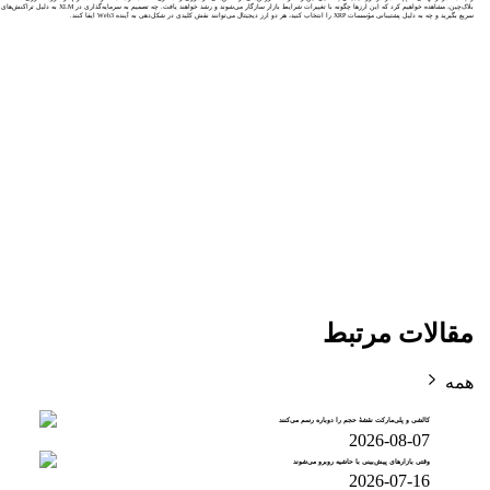
بلاک‌چین، مشاهده خواهیم کرد که این ارزها چگونه با تغییرات شرایط بازار سازگار می‌شوند و رشد خواهند یافت. چه تصمیم به سرمایه‌گذاری در XLM به دلیل تراکنش‌های
سریع بگیرید و چه به دلیل پشتیبانی مؤسسات XRP را انتخاب کنید، هر دو ارز دیجیتال می‌توانند نقش کلیدی در شکل‌دهی به آینده Web3 ایفا کنند.
مقالات مرتبط
همه
کالشی و پلی‌مارکت نقشهٔ حجم را دوباره رسم می‌کنند
2026-08-07
وقتی بازارهای پیش‌بینی با حاشیه روبرو می‌شوند
2026-07-16