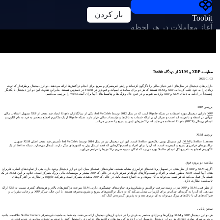
باز کردن
Toobit
آغاز معاملات در هر لحظه
مقایسه XRP و XLM از دیدگاه Toobit
2025-01-03
دارایی‌های دیجیتال در سال‌های اخیر دنیای مالی را دگرگون کرده‌اند و راهی غیرمتمرکز و سریع برای انجام تراکنش‌ها ارائه می‌دهند. دو ارز دیجیتال پرطرفدار که توجه
زیادی را به خود جلب کرده‌اند، XRP و XLM هستند که هر دو برای معاملات اسپات و فیوچرز در Toobit در دسترس هستند. بنابراین تفاوت این دو ارز دیجیتال با یکدیگر
چیست؟ در ادامه به دنیای XLM و XRP وارد می‌شویم و در عین حال ویژگی‌ها و پتانسیل‌های آنها برای آینده Web3 را بررسی می‌کنیم.
بررسی XRP
XRP
دارایی دیجیتال مورد استفاده در شبکه Ripple است که در سال 2012 توسط Jed McCaleb، یکی از بنیانگذاران Ripple ایجاد شد. هدف از XRP تسهیل انتقالات مالی
جهانی در لحظه و با هزینه کم است و تمرکز آن بر ارائه خدمات به بانک‌ها و مؤسسات مالی قرار دارد. شبکه Ripple از یک مکانیزم اجماع منحصر به فرد به نام الگوریتم
اجماع پروتکل Ripple (RPCA) استفاده می‌نماید که تراکنش‌های ایمن و سریع را تضمین می‌کند.
بررسی XLM
Stellar Lumens یا
XLM
، ارز دیجیتال بومی بلاک‌چین Stellar است. این ارز دیجیتال نیز در سال 2014 توسط Jed McCaleb تأسیس شد. هدف اصلی XLM تسهیل
تراکنش‌های فرامرزی سریع و کم‌هزینه است، که آن را برای افراد و کسب‌وکارهایی که قصد ارسال پول به کشورهای دیگر دارند، ایده‌آل می‌سازد. شبکه Stellar از یک
الگوریتم اجماع به نام پروتکل اجماع Stellar بهره می‌برد که امکان تسویه سریع تراکنش‌ها را فراهم می‌آورد.
مقایسه دو پروژه فوق
اگرچه XLM و XRP از نظر هدف در تسهیل پرداخت‌های فرامرزی مشابه هستند، تفاوت‌های عمده‌ای میان این دو ارز دیجیتال وجود دارد. یکی از تفاوت‌های اصلی، کاربران
هدف آنها است. XLM به‌طور عمده بر افراد و کسب‌وکارهای کوچک‌تر تمرکز دارد، در حالی که XRP بیشتر بر مؤسسات مالی بزرگ متمرکز است. علاوه بر این، XLM در یک
شبکه باز عمل می‌کند که هر کسی می‌تواند به آن بپیوندد و به اجماع دست یابد، در حالی که XRP به‌شدت متمرکز است و شرکت Ripple بر نظارت بر اکثر گره‌های
تاییدکننده نظارت دارد.
از نظر فنی، XLM و XRP نیز در زمینه سرعت تراکنش و مقیاس‌پذیری تفاوت‌های چشمگیری دارند. XLM سرعت تراکنش‌های بالاتر و هزینه‌های کمتری نسبت به XRP ارائه
می‌دهد، که آن را به گزینه‌ای جذاب‌تر برای کاربرانی تبدیل می‌کند که به دنبال تراکنش‌های سریع و مقرون‌به‌صرفه هستند. با این حال، تمرکز XRP بر رعایت مقررات و
شراکت‌های آن با بانک‌های بزرگ می‌تواند به آن برتری دهد و به پذیرش گسترده‌تر کمک کند.
سخن پایانی
هر دو ارز دیجیتال XRP و XLM ویژگی‌ها و مزایای منحصر به فردی را در دنیای ارزهای دیجیتال ارائه می‌دهند. چه شما به ماهیت غیرمتمرکز Stellar Lumens علاقه‌مند باشید
و چه به تمرکز نهادی Ripple، هر دو ارز دیجیتال پتانسیل این را دارند که روش‌های تراکنش‌های فرامرزی را متحول کنند. با توجه به تحولات مداوم در حوزه فناوری