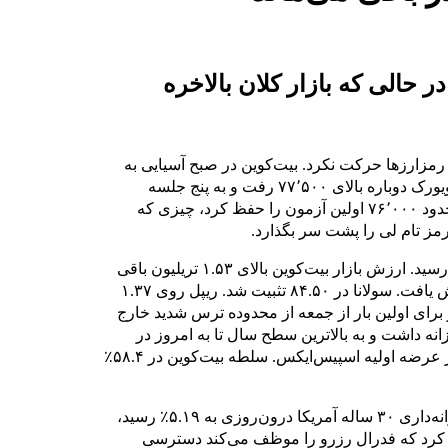
ر دلار رسید، در حالی که بازار کلان بالاخره
یه رمزارزها حرکت نکرد. بیت‌کوین در صبح آسیایی به
کف روزانه ۷۶٬۴۴۸ رسید و سپس تا زمان باز شدن بازار نیویورک دوباره بالای ۷۷٬۵۰۰ رفت و به پنج جلسه
متوالی نزولی پایان داد. میانگین متحرک ساده ۵۰ روزه در حدود ۷۶٬۰۰۰ اولین آزمون را حفظ کرد، چیزی که
رمز تام لی را پشت سر بگذارد.
ارزش کل بازار رمزارزها دوباره به حدود ۲.۵۷ تریلیون دلار رسید. ارزش بازار بیت‌کوین بالای ۱.۵۳ تریلیون باقی
ماند. اتریوم در ۲٬۱۲۰ دلار قرار داشت و در هفته ۷.۵٪ کاهش یافت. سولانا در ۸۴.۵۰ تثبیت شد. ریپل روی ۱.۳۷
از ۲۸ به ۴۰ افزایش یافت و برای اولین بار از جمعه از محدوده ترس شدید خارج
 روز HYPE بود که حدود ۷.۴٪ رشد روزانه داشت و به بالاترین سطح سال تا به امروز در
نزدیکی ۴۶.۹۳ رسید، در پی راه‌اندازی قرارداد دائمی پیش از عرضه اولیه اسپیس‌ایکس. سلطه بیت‌کوین در ۵۸.۴٪
داستان بزرگ‌تر تغییرات اطراف بازار است. بازده اوراق خزانه‌داری ۳۰ ساله آمریکا درون‌روزی به ۵.۱۹٪ رسید،
 اجرایی‌ای امضا کرد که فدرال رزرو را موظف می‌کند دسترسی