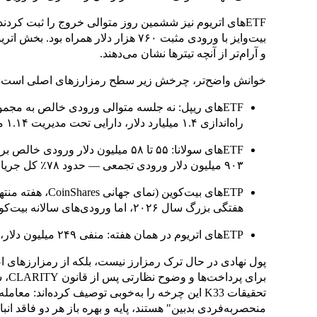
بیت‌وایز با ورودی مثبت ۷۶۰ هزار دلار 
و آرام‌تر از آنچه تیترها نشان می‌دهند.
خوانش واضح‌تر، چرخش زیر سطح رمزارزهای اصلی است:
راه‌اندازی ۱.۴ میلیارد دلار، دارایی تحت مدیریت ۱.۱۴ میلیارد دلار
۹۰۳ میلیون دلار ورودی تجمعی — حدود ۷۸٪ کل جریان‌های ETF سولانا از ابتدای سال
هفتگی بزرگ سال ۲۰۲۶، اما ورودی‌های سالانه بیت‌کوین هنوز مثبت و در ۳.۹ میلیارد دلار هستند
ETPهای اتریوم در همان هفته: منفی ۲۴۹ میلیون دلار، بدترین هفته از ۳۰ ژانویه
پول نهادی در حال ترک رمزارز نیست، بلکه از رمزارزها
برای
تحقیقات K33 این چرخه را به‌خوبی توصیف کرده‌اند: م