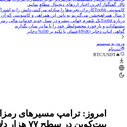
تالار گفتگو
از آخرین اخبار ارزهای دیجیتال مطلع بمانید.
کامیونیتی Toobit
کاربران تجربه‌ها را مبادله می‌کنند، دانش را به اشت
3 سال همراهی
جشن می‌گیریم به پاس این همراهی و کامیونیتی که آن 
درباره Toobit
یک پلتفرم جهانی پیشرو در نسل جدید خدمات مالی رمزا
پیشنهادات و بازخورد محصول
نظر خود را با ما در میان بگذارید
گواهی اثبات ذخایر (PoR)
اعتماد، با تکیه بر 100% ذخایر
ورود به سیستم
ثبت‌نام
🔥BTC/USDT
امروز: ترامپ مسیرهای رمزارز
بیت‌کوین در سطح ۷۷ هزار دلار باقی می‌ماند