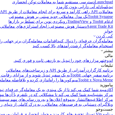
Launchpad
دسترسی مستقیم شما به معاملات توکن انحصاری
تبدیل
مبادله آنی دارایی بدون کارمزد
معاملات API
راهی کارآمد و سریع برای انجام معاملات از طریق API فراهم می‌کند.
Toobit Synapse
یک مدل معاملاتی جدید مبتنی بر هوش مصنوعی
ادغام Toobit و TradingView
رویکردی نوین برای تسلط بر بازارها
Agent Trade Kit
دستیار هوش مصنوعی: ایجاد استراتژی‌های معاملاتی 
جوایز
کپی‌ کردن
معامله‌گران حرفه‌ای را دنبال کنید
اقدامات معامله‌گران برتر جهانی را 
استخدام معامله‌گر ارشد
درآمد‌های بالا کسب کنید
بیشتر
مالی
اندوخته
رمزارزهای خود را تبدیل به بازدهی ثابت و فوری کنید.
تبلیغات
برنامه کارگزار
درآمدزایی از طریق API و زیرساخت‌های معاملاتی
برنامه سفیر جهانی Toobit
به یک سفیر تبدیل شوید و از مزایای رقابت م
Toobit x Nova.Meme
میم‌کوین‌ها را راه‌اندازی کرده و بلافاصله معامله
بیاموزید
آکادمی
به شما کمک می‌کند تا از یک مبتدی به یک معامله‌گر حرفه‌ای تبد
مرکز پشتیبانی
به شما کمک می‌کند تا مشکلاتی که در پلتفرم با آن‌ها مو
مرکز اطلاعیه‌ها
انتشار به‌موقع اعلان‌ها و به‌روزرسانی‌های مهم سیست
وبلاگ
برای دستیابی به فرصت‌های معاملاتی، به درک کاملی از دنیای رم
جست‌وجو
برنامه Vip توبیت
از تخفیف‌های کارمزد و جوایز انحصاری فراوان بهره‌من