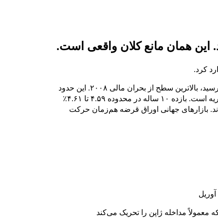
رد کرد.
بازده اوراق خزانه‌داری ۳۰ ساله آمریکا در ۱۹ مه به ۵.۱۹٪ رسید، بالاترین سطح از بحران مالی ۲۰۰۸. این حدود
۶۰ واحد پایه بالاتر از سطح قبل از آغاز جنگ ایران در ۲۸ فوریه است. بازده ۱۰ ساله در محدوده ۴.۵۹ تا ۴.۶۱٪
که بازده ۲ ساله در حدود ۴.۰۶٪ ثابت ماند. بازارهای جهانی اوراق قرضه هم‌زمان حرکت