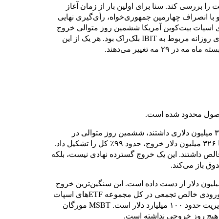
را بررسی کند. سنا برای اولین بار از زمان آغاز
و با انصراف چهارمین جمهوری‌خواه، رأی‌گیری نهایی
ت برنت از ۱۱۲ به حدود ۱۱۰ کاهش یافت. و ETFهای اسپات بیت‌کوین آمریکا ششمین روز متوالی خروج
سرمایه را ثبت کردند، که تقریباً تمام تخلیه ۳۳۱ میلیون دلاری روزانه مربوط به IBIT بلک‌راک بود. هر یک از این
۲ مه تغییر می‌دهند.
محصول محدود شده است.
ETFهای اسپات بیت‌کوین آمریکا در ۱۹ مه خروج خالص ۳۳۱ میلیون دلاری داشتند، ششمین روز متوالی در
محدوده منفی. ترکیب خروج‌ها نکته اصلی است. تنها IBIT با ۳۲۶ میلیون دلار خروج، حدود ۹۹٪ کل را تشکیل داد.
یلیون دلار جابه‌جایی خالص داشتند. این یک خروج گسترده نهادی نیست، بلکه
ق باز می‌کند.
جموع طی ۱۸ و ۱۹ مه، IBIT اکنون در دو جلسه ۷۷۴ میلیون دلار از دست داده است. این سنگین‌ترین خروج
دو روزه از زمان راه‌اندازی محصول در ژانویه ۲۰۲۴ است. ورودی خالص تجمعی در کل مجموعه ETFهای اسپات
به حدود ۵۷.۴ میلیارد دلار کاهش یافته و کل دارایی تحت مدیریت حدود ۱۰۰ میلیارد دلار است. MSBT مورگان
، هیچ روز خروجی نداشته است.