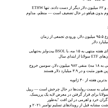
ETFهای اتریوم نیز ششمین روز متوالی خروج را ثبت کردند و ۶۲ میلیون دلار دیگر از دست دادند. تنها ETHW
همراه بود. بخش اتریوم بدون هیاهو در حال تضعیف است — منظم، مداوم
ETFهای ریپل: نه جلسه متوالی ورودی خالص به مجموع ۹۵.۵ میلیون دلار، ورودی تجمعی از زمان
ETFهای سولانا: ۵۵ تا ۵۸ میلیون دلار ورودی خالص برای هفته منتهی به ۱۵ مه، با BSOL بیت‌وایز به‌تنهایی
ETPهای بیت‌کوین (نمای جهانی CoinShares، هفته منتهی به ۱۸ مه): منفی ۹۸۲ میلیون دلار، سومین خروج
ی اصلی به سمت روایت‌ها در حال چرخش است — ریپل
 پرداخت‌ها و وضوح نظارتی پس از قانون CLARITY، سولانا برای قرار گرفتن در معرض لایه یک پرریسک.
عامله‌گران خرد و اهرمی در این افت "به‌طور
منحصربه‌فردی بدبین" هستند، پایه و بهره باز هر دو فاقد انباشت مشابه قبل از رویدادهای تسلیم نوامبر ۲۰۲۱ و