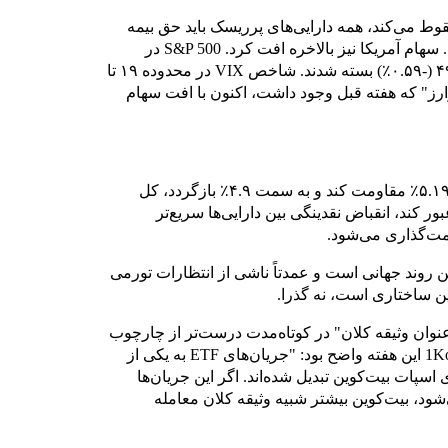
قوط می‌کند، همه دارایی‌های پرریسک باید حق بیمه
مدت را با هم بازقیمت‌گذاری کنند. بیت‌کوین مستثنی نیست. سهام آمریکا نیز بالاخره افت کرد. S&P 500 در
۷٬۳۵۳ (-۰.۶۵٪)، نزدک در ۲۵٬۸۷۰ (-۰.۷۸٪)، و داو در ۴۹٬۳۶۳ (-۰.۵۹٪) بسته شدند. شاخص VIX در محدوده ۱۹ تا
ز" که هفته قبل وجود داشت، اکنون با افت سهام
اول، نرخ تغییر مهم‌تر از سطح است. اگر بازده ۳۰ ساله در ۵.۱۹٪ مقاومت کند و به سمت ۴.۹٪ بازگردد، کل
های پرریسک فضای تنفس پیدا می‌کنند. اگر از ۵.۳٪ عبور کند، انقباض نقدینگی بین دارایی‌ها سریع‌تر
یمت‌گذاری می‌شود.
روند جهانی است و عمدتاً ناشی از انتظارات تورمی
ن ساختاری است، نه گذرا.
نوان وثیقه کلان" در کوتاه‌مدت درست‌تر از چارچوب
"بیت‌کوین به‌عنوان دارایی کمیاب مستقل" باشد. تحلیل 1Konto این هفته واضح بود: "جریان‌های ETF به یکی از
اسپات بیت‌کوین تبدیل شده‌اند. اگر این جریان‌ها
شود، بیت‌کوین بیشتر شبیه وثیقه کلان معامله