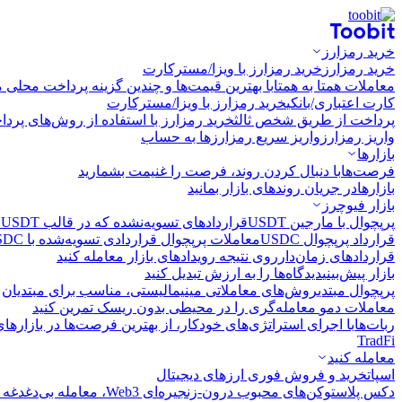
خرید رمزارز
خرید رمزارز
خرید رمزارز با ویزا/مسترکارت
معاملات همتا به همتا
با بهترین قیمت‌ها و چندین گزینه پرداخت محلی م
کارت اعتباری/بانکی
خرید رمزارز با ویزا/مسترکارت
پرداخت از طریق شخص ثالث
خرید رمزارز با استفاده از روش‌های پرد
واریز رمزارز
واریز سریع رمزارزها به حساب
بازارها
فرصت‌ها
با دنبال کردن روند، فرصت را غنیمت بشمارید
بازارها
در جریان روندهای بازار بمانید
بازار فیوچرز
پرپچوال با مارجین USDT
قراردادهای تسویه‌نشده که در قالب USDT تسویه می‌شوند
قرارداد پرپچوال USDC
معاملات پرپچوال قراردادی تسویه‌شده با USDC
قراردادهای زمان‌دار
روی نتیجه رویدادهای بازار معامله کنید
بازار پیش‌بینی
دیدگاه‌ها را به ارزش تبدیل کنید
پرپچوال مبتدی
روش‌های معاملاتی مینیمالیستی، مناسب برای مبتدیان
معاملات دمو
معامله‌گری را در محیطی بدون ریسک تمرین کنید
ربات‌ها
با اجرای استراتژی‌های خودکار، از بهترین فرصت‌ها در بازارها
TradFi
معامله کنید
اسپات
خرید و فروش فوری ارزهای دیجیتال
دکس پلاس
توکن‌های محبوب درون-زنجیره‌ای Web3، معامله بی‌دغدغه و سریع