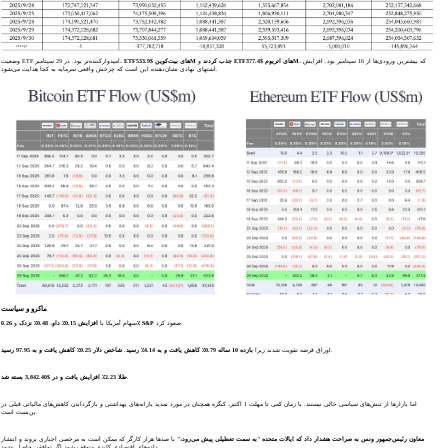
، که بیشترین ورودی‌ها از 16 سپتامبر بود. افزایش
ETFهای اتریوم $377.4M
و
ETFهای بیت‌کوین $533.9M جذب کردند
وضعیت ETF امیدوارکننده‌تر بود. در 29 سپتامبر،
اشتهای نهادی نشان‌دهنده این است که چرخش واقعی سرمایه به کجا هدایت می‌شود.
ماکرو و سیاست
صعود کرد.
0.26٪ S&P
سهام آمریکا با
افزایش 0.15٪ داو
،
0.48٪ نزدک
و
.
اوراق قرضه تقویت شدند زیرا
بازده 10 ساله 0.79٪ کاهش یافت و به 4.14٪ رسید
.
شاخص دلار 0.25٪ کاهش یافت و به 97.95 رسید
.
طلا 2.23٪ افزایش یافت و در $3,842.40 بسته شد
اما بازارها از تنش‌های سیاسی خالی نیستند. با زمان کمی تا مهلت 1 اکتبر، کنگره همچنان در مورد تمدید یارانه‌های بهداشتی و بازگرداندن کاهش‌های مالیاتی قبلی در
بن‌بست است.
معاون رئیس‌جمهور ونس به صراحت هشدار داد که ایالات متحده "به سمت تعطیلی پیش می‌رود،"
با صدها هزار کارگر که ممکن است به مرخصی اجباری بروند و انتشار
داده‌های اقتصادی کلیدی متوقف شود اگر توافقی حاصل نشود.