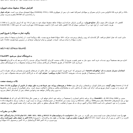
افزایش سولانا، سقوط سخت فوروارد
(NASDAQ: FTEL)، اولین مدیر دارایی متمرکز بر سولانای استرالیا، قصد دارد پس از جمع‌آوری $100M و خرید $10M در SOL،
سولانا همچنان میدان نبرد است.
شرکت فیتل
پلتفرم مدیریت توکن $PUMP را راه‌اندازی کند.
از سوی دیگر،
صنایع فوروارد
، بزرگترین بازیکن خزانه‌داری سولانا، شاهد سقوط سهام خود به بیش از 10٪ بود که ارزش بازارش را به $2.236B کاهش داد. فوروارد
6.822M SOL را با قیمت متوسط $232 جمع کرده است که حدود $1.58B هزینه داشته است. از اوج خود در 12 سپتامبر، سهام آن 44٪ کاهش یافته است.
چگونه تجارت سولانا را شروع کنیم
سولانا فقط سریع نیست، بلکه برق‌آسا است. از راه‌اندازی میم‌ها تا دیفای جدی، SOL جایی است که عمل اتفاق می‌افتد. اگر آماده‌اید که روی ریل‌های پرسرعت حرکت
کنید، Toobit تجارت سولانا را ساده می‌کند. اسپات، فیوچرز و تمام ابزارهای حرفه‌ای در دسترس شما هستند.
.
اکنون تجارت سولانا را شروع کنید
ChatGPT به فروشگاه تبدیل می‌شود
ویژگی جدیدی را ارائه می‌دهد که به کاربران ChatGPT اجازه می‌دهد مستقیماً درون چت‌بات خرید کنند، بدون نیاز به تغییر پلتفرم. شروع از ایالات متحده، کاربران
OpenAI
می‌توانند محصولات را از فروشندگان محلی Etsy و بازرگانان منتخب Shopify از طریق ChatGPT خریداری کنند.
OpenAI استاندارد متن‌باز جدیدی به نام "توافق‌نامه
این سرویس که "خرید فوری" نامیده می‌شود، در حال حاضر از خریدهای تک‌موردی پشتیبانی می‌کند. همراه با این،
که به بازرگانان اجازه می‌دهد محصولات خود را در ChatGPT ادغام کنند و مستقیماً از طریق چت‌بات بفروشند.
تجارت پروکسی" معرفی کرد،
نکات برجسته صنعت
Aster پس از جمع‌آوری $23.25M در هزینه‌های روزانه، تیتر خبرها شد و به طور موقت از Tether پیشی گرفت.
مدیرعامل لئونارد برنامه‌هایی برای فاز دوم Genesis که 4٪ از
کل عرضه را به صورت امتیاز توزیع می‌کند، ارائه کرد، هدف آن پاداش دادن به معامله‌گران واقعی و مقابله با فعالیت سیبل است. برای جلوگیری از سرریز بازار، پاداش‌ها
به مرور زمان واگذار خواهند شد و قوانین شفاف پس از اتمام فاز انتظار می‌رود.
، یک DEX Prop AMM مبتنی بر
HumidiFi
تأیید کرد که یک DEX Perp و یک برنامه پاداش امتیازی را مستقیماً در برنامه خود ادغام خواهد کرد. در همین حال،
MetaMask
سولانا، $5.57B در حجم معاملات روزانه به دست آورد، با رقابت نزدیک با Raydium و درست پشت سر Meteora. برخلاف AMM‌های سنتی، HumidiFi تنها بر پایه استخرهای
نقدینگی متعلق به خالق عمل می‌کند، ارائه دهنده لغزش تنگ‌تر و حفاظت MEV، و اکنون نزدیک به یک سوم از فعالیت Prop AMM مشتری را به خود اختصاص داده است.
نظارت بر مقررات
SEC از صادرکنندگان ETFهای LTC، XRP، SOL، ADA، و DOGE خواست تا درخواست‌های 19b-4 خود را
تحت استانداردهای جدید لیست‌بندی پس بگیرند. در عین حال،
اکتبر به عنوان ماهی تعیین‌کننده برای ETFهای کریپتو به چشم می‌خورد.
مهلت‌ها در طول ماه پراکنده‌اند، با شروع از ETF LTC کانری در 2 اکتبر، و پس از آن تبدیل اعتماد
سولانا و LTC گری‌اسکیل در 10 اکتبر، و صندوق XRP ویزدم‌تری در 24 اکتبر.