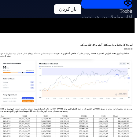
باز کردن
Toobit
آغاز معاملات در هر لحظه
امروز: کارمزدها پرواز می‌کنند، آستر بر تتر غلبه می‌کند
2025-09-30
تسلط بیت‌کوین 0.16٪ افزایش یافت و به 58.91٪ رسید
در حالی که
شاخص آلت‌کوین به 63 رسید
، نشان‌دهنده این است که ارزهای اصلی همچنان توجه بازار را به خود
جلب کرده‌اند.
بود، هرچند بخشی از این مقدار از طریق
کاهش قابل توجه $177.78M در USDC
خروجی‌ها به $146M رسید
که به دلیل
با این حال، استیبل‌کوین‌ها داستان متفاوتی داشتند.
.
کل عرضه استیبل‌کوین اکنون به $254.05B رسیده است
سایر استیبل‌کوین‌ها جبران شد.