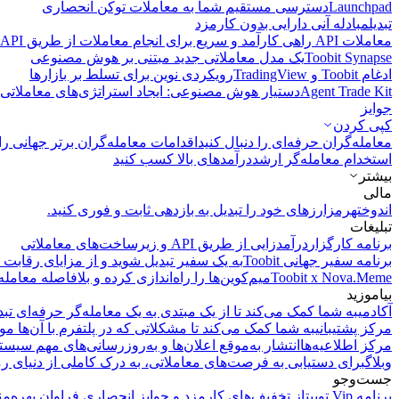
Launchpad
دسترسی مستقیم شما به معاملات توکن انحصاری
تبدیل
مبادله آنی دارایی بدون کارمزد
معاملات API
راهی کارآمد و سریع برای انجام معاملات از طریق API فراهم می‌کند.
Toobit Synapse
یک مدل معاملاتی جدید مبتنی بر هوش مصنوعی
ادغام Toobit و TradingView
رویکردی نوین برای تسلط بر بازارها
Agent Trade Kit
دستیار هوش مصنوعی: ایجاد استراتژی‌های معاملاتی 
جوایز
کپی‌ کردن
معامله‌گران حرفه‌ای را دنبال کنید
اقدامات معامله‌گران برتر جهانی را 
استخدام معامله‌گر ارشد
درآمد‌های بالا کسب کنید
بیشتر
مالی
اندوخته
رمزارزهای خود را تبدیل به بازدهی ثابت و فوری کنید.
تبلیغات
برنامه کارگزار
درآمدزایی از طریق API و زیرساخت‌های معاملاتی
برنامه سفیر جهانی Toobit
به یک سفیر تبدیل شوید و از مزایای رقابت م
Toobit x Nova.Meme
میم‌کوین‌ها را راه‌اندازی کرده و بلافاصله معامله
بیاموزید
آکادمی
به شما کمک می‌کند تا از یک مبتدی به یک معامله‌گر حرفه‌ای تبد
مرکز پشتیبانی
به شما کمک می‌کند تا مشکلاتی که در پلتفرم با آن‌ها مو
مرکز اطلاعیه‌ها
انتشار به‌موقع اعلان‌ها و به‌روزرسانی‌های مهم سیست
وبلاگ
برای دستیابی به فرصت‌های معاملاتی، به درک کاملی از دنیای رم
جست‌وجو
برنامه Vip توبیت
از تخفیف‌های کارمزد و جوایز انحصاری فراوان بهره‌من