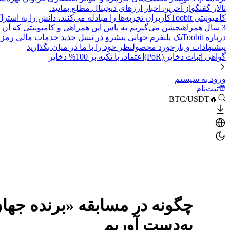
تالار گفتگو
از آخرین اخبار ارزهای دیجیتال مطلع بمانید.
کامیونیتی Toobit
کاربران تجربه‌ها را مبادله می‌کنند، دانش را به اشت
3 سال همراهی
جشن می‌گیریم به پاس این همراهی و کامیونیتی که آن 
درباره Toobit
یک پلتفرم جهانی پیشرو در نسل جدید خدمات مالی رمزا
پیشنهادات و بازخورد محصول
نظر خود را با ما در میان بگذارید
گواهی اثبات ذخایر (PoR)
اعتماد، با تکیه بر 100% ذخایر
ورود به سیستم
ثبت‌نام
🔥BTC/USDT
به‌دست آوریم