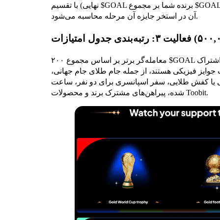
نهایی) با تقسیم $GOAL برنده شما بر مجموع $GOAL برنده تمام شرکت‌کنندگان در همان مرحله و سپس ضرب
آن در استخر جایزه آن مرحله محاسبه می‌شود.
۲۰۰ معامله‌گر برتر بر اساس مجموع $GOAL کسب‌شده از وظایف و رأی‌های برنده، این استخر را به اشتراک
ط دریافت جوایز فیزیکی هستند، از جمله جام طلای جام جهانی،
ش طلایی، سفر اسپانسری برای دو نفر، ساعت Hublot Big Bang نسخه FIFA، توپ‌های امضا
شده، پیراهن‌های مشترک برند و محصولات Toobit.