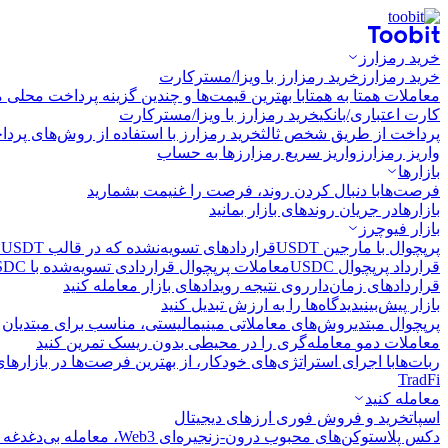
خرید رمزارز
خرید رمزارز
خرید رمزارز با ویزا/مسترکارت
معاملات همتا به همتا
با بهترین قیمت‌ها و چندین گزینه پرداخت محلی م
کارت اعتباری/بانکی
خرید رمزارز با ویزا/مسترکارت
پرداخت از طریق شخص ثالث
خرید رمزارز با استفاده از روش‌های پرد
واریز رمزارز
واریز سریع رمزارزها به حساب
بازارها
فرصت‌ها
با دنبال کردن روند، فرصت را غنیمت بشمارید
بازارها
در جریان روندهای بازار بمانید
بازار فیوچرز
پرپچوال با مارجین USDT
قراردادهای تسویه‌نشده که در قالب USDT تسویه می‌شوند
قرارداد پرپچوال USDC
معاملات پرپچوال قراردادی تسویه‌شده با USDC
قراردادهای زمان‌دار
روی نتیجه رویدادهای بازار معامله کنید
بازار پیش‌بینی
دیدگاه‌ها را به ارزش تبدیل کنید
پرپچوال مبتدی
روش‌های معاملاتی مینیمالیستی، مناسب برای مبتدیان
معاملات دمو
معامله‌گری را در محیطی بدون ریسک تمرین کنید
ربات‌ها
با اجرای استراتژی‌های خودکار، از بهترین فرصت‌ها در بازارها
TradFi
معامله کنید
اسپات
خرید و فروش فوری ارزهای دیجیتال
دکس پلاس
توکن‌های محبوب درون-زنجیره‌ای Web3، معامله بی‌دغدغه و سریع