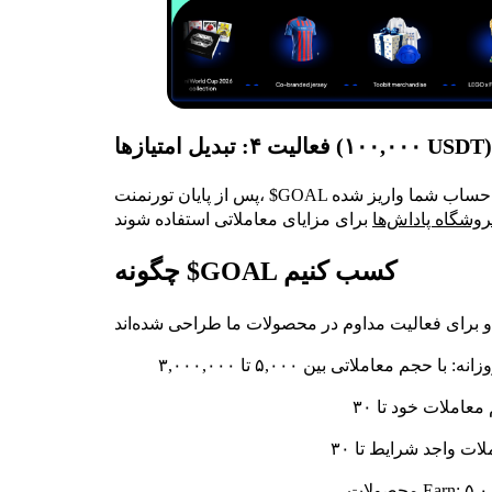
فعالیت ۴: تبدیل امتیازها (۱۰۰,۰۰۰ USDT)
پس از پایان تورنمنت، $GOAL با نسبت ۳:۱ به امتیاز پاداش تبدیل می‌شود. این امتیازها به حساب شما واریز شده
وشگاه پاداش‌ها
چگونه $GOAL کسب کنیم