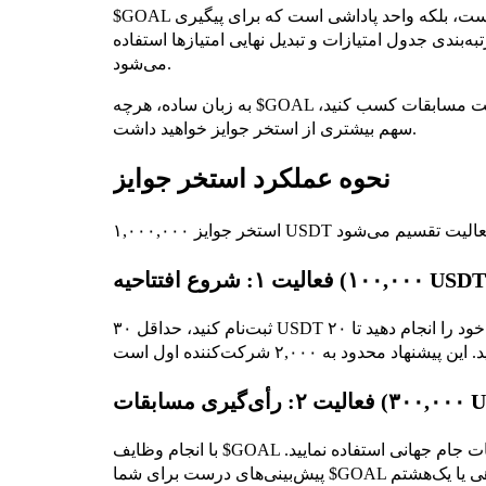
$GOAL ارز رسمی تورنمنت ماست. این توکن قابل معامله نیست، بلکه واحد پاداشی است که برای پیگیری
بندی جدول امتیازات و تبدیل نهایی امتیازها استفاده
می‌شود.
به زبان ساده، هرچه $GOAL بیشتری از طریق وظایف معاملاتی و پیش‌بینی‌های درست مسابقات کسب کنید،
سهم بیشتری از استخر جوایز خواهید داشت.
نحوه عملکرد استخر جوایز
ت ۱: شروع افتتاحیه (۱۰۰,۰۰۰ USDT)
ثبت‌نام کنید، حداقل ۳۰ USDT واریز کنید و اولین معامله خود را انجام دهید تا ۲۰ $GOAL و ۵۰ USDT پاداش
۳۰۰,۰۰ USDT)
با انجام وظایف $GOAL کسب کنید و از آن برای رأی دادن به نتایج مسابقات جام جهانی استفاده نمایید.
پیش‌بینی‌های درست برای شما $GOAL برنده به همراه دارد. پاداش هر مرحله (مانند مرحله گروهی یا یک‌هشتم