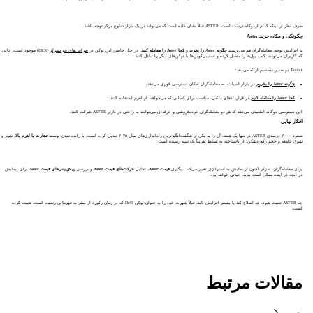
صرف نظر از اینکه کدام اردوگاه درست است، ASTER قبلاً نشان داده است که می‌تواند در یک بازار شلوغ مرکز توجه باشد.
چگونگی و مکان خرید Aster
با افزایش توجه، معامله‌گران هم می‌پرسند
چگونه Aster را بخرند
و
کجا Aster را معامله کنند
. در حال حاضر، این توکن در
صرافی‌های غیرمتمرکز
(DEX) موجود است، جایی
که کاربران می‌توانند کیف پول‌ها را متصل کرده و استیبل‌کوین‌ها یا توکن‌های دیگر را تبادل کنند.
Toobit دو مسیر مستقیم ارائه می‌دهد:
چگونه Aster را بخریم
در بازار اسپات، به معامله‌گران امکان دسترسی فوری می‌دهد.
کجا Aster را معامله کنیم
در قراردادهای دائمی، مناسب برای کسانی که می‌خواهند از اهرم استفاده کنند.
این دسترسی دوگانه اطمینان می‌دهد که هر دو معامله‌گران خرده‌فروشی و حرفه‌ای می‌توانند به راحتی در بازار ASTER شرکت کنند.
افکار نهایی
صعود ۲,۰۰۰ درصدی ASTER در تنها یک هفته، آن را به یکی از شگفت‌انگیزترین راه‌اندازی‌های سال ۲۰۲۵ تبدیل کرده است. با رانده شدن توسط
تجارت با اهرم بالا
، شور و
شوق جامعه و حجم رکوردشکن، از ناشناخته به تسلط تقریباً یک شبه رسیده است.
برای معامله‌گران، تمرکز اکنون از نمایش به استراتژی تغییر می‌کند. پیگیری
قیمت Aster
، تحلیل
حرکت‌های قیمت Aster
و بررسی
پیش‌بینی‌های قیمت Aster
برای پیمایش
در آنچه در آینده ممکن است بیاید، حیاتی خواهد بود.
چه ASTER تثبیت شود، چه اصلاح کند یا بیشتر افزایش یابد، قبلاً شهرت خود را به عنوان توکن DeFi که در زمان رکورد از صفر به قهرمانی رسیده است، تثبیت کرده
است.
مقالات مرتبط