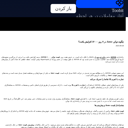
باز کردن
Toobit
آغاز معاملات در هر لحظه
چگونه توکن Aster در ۷ روز ۲۰۰۰٪ افزایش یافت؟
2025-09-28
راه‌اندازی
ASTER
بخش
مالی غیرمتمرکز
(DeFi) را تکان داده است. در عرض هفت روز،
قیمت توکن ASTER
۲,۰۰۰ درصد افزایش یافت و با برخی از بزرگترین صعودهای
تاریخ کریپتو مقایسه شد. فعالیت تجاری به حدی شدید بود که ASTER به طور موقت در حجم روزانه از Hyperliquid پیشی گرفت، نقطه عطفی که تعداد کمی از توکن‌های
جدید به آن دست می‌یابند.
این صعود شهابی ASTER را به مطالعه موردی جدیدی در حرکت DeFi تبدیل کرده است.
قیمت Aster
به یکی از نمودارهای پر مشاهده فصل تبدیل شده است و بحث‌های
پیش‌بینی قیمت Aster
بر مکالمات کریپتو حاکم است.
تجارت با اهرم بالا تقاضا را تحریک می‌کند
یکی از محرک‌های اصلی عملکرد ASTER ارتباط آن با
تجارت با اهرم بالا
بوده است. با ارائه دسترسی از طریق قراردادهای دائمی و مشتقات، ASTER به معامله‌گران
اجازه داد تا از آغاز، بازده و ریسک‌های بالقوه را بزرگتر کنند.
ترکیب اهرم و هیجان یک حلقه بازخورد ایجاد کرد. با افزایش
قیمت Aster
، معامله‌گران بیشتری وارد شدند و حجم معاملات حتی بیشتر شد. این الگو قبلاً در تاریخ DeFi
دیده شده است، اما به ندرت با چنین شدت به زودی پس از راه‌اندازی یک توکن.
چشم‌انداز قیمت Aster و پیش‌بینی‌ها
قیمت فعلی Aster
ترکیبی از حدس و گمان، جریان‌های نقدینگی و مشارکت قوی جامعه را نشان می‌دهد. خوش‌بینان معتقدند که جاذبه اولیه ASTER و ادغام آن با پروتکل‌های
DeFi می‌تواند رشد آن را پایدار کند و زمینه را برای صعودهای بیشتر فراهم کند.
صداهای محتاطانه استدلال می‌کنند که چنین افزایش سریعی اغلب به بازگشت‌های شدید منجر می‌شود. با این حال، مکالمات
پیش‌بینی قیمت Aster
در حال داغ شدن
هستند، با برخی تحلیل‌گران که خواستار تثبیت قبل از مرحله دیگری صعود هستند، در حالی که دیگران به احتمال نوسان پیش رو هشدار می‌دهند.