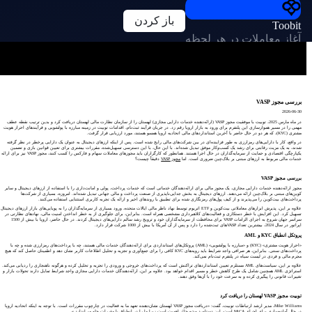
باز کردن
Toobit
آغاز معاملات در هر لحظه
بررسی مجوز VASP
2026-06-30
در ماه مارس 2025، توبیت با موفقیت مجوز VASP (ارائه‌دهنده خدمات دارایی مجازی) لهستان را از سازمان نظارت مالی لهستان دریافت کرد و بدین ترتیب نقطه عطف
مهمی را در مسیر هموارسازی این پلتفرم برای ورود به بازار اروپا رقم زد. در جریان فرآیند ثبت‌نام، اقدامات توبیت در زمینه مبارزه با پولشویی و فرآیندهای احراز هویت
مشتری (KYC)، که هر دو در حال حاضر با آخرین استانداردهای مالی اتحادیه اروپا همسو هستند، مورد ارزیابی قرار گرفت.
در واقع، کار با دارایی‌های رمزارزی به طور فزاینده‌ای در بین شرکت‌های مالی رایج شده است. پس از اینکه ارزهای دیجیتال به عنوان یک دارایی پرخطر در نظر گرفته
شدند، به یک مزیت رقابتی برای رشد یک کسب‌وکار موفق تبدیل شده‌اند. با این حال، با این دسترسی تسهیل‌شده، مقررات بیشتری برای تعیین قوانین بازی و تضمین
یکپارچگی اقتصادی و حمایت از سرمایه‌گذاران در حال اجرا هستند. همانطور که کارگزاران باید مجوزهای معاملات سهام و فارکس را کسب کنند، مجوز VASP نیز برای ارائه
خدمات مالی مربوط به ارزهای مبتنی بر بلاک‌چین ضروری است. اما
مجوز VASP
دقیقاً چیست؟
بررسی مجوز VASP
مجوز ارائه‌دهنده خدمات دارایی مجازی، یک مجوز مالی برای ارائه‌دهندگان خدماتی است که خدمات پرداخت، پولی و امانت‌داری را با استفاده از ارزهای دیجیتال و سایر
کوین‌های مبتنی بر بلاک‌چین ارائه می‌دهند. ارزهای دیجیتال به بخش جدایی‌ناپذیری از صنعت پرداخت و مالی جهانی تبدیل شده‌اند. امروزه، بسیاری از شرکت‌ها
پرداخت‌های بیت‌کوین را می‌پذیرند و از کیف پول‌های رمزنگاری شده برای تطبیق با روندهای اخیر و ارائه یک تجربه کاربری استثنایی استفاده می‌کنند.
علاوه بر این، پذیرش ابزارهای معاملاتی بیت‌کوین و ETF اتریوم توسط نهاد ناظر مالی ایالات متحده، ورود بسیاری از سرمایه‌گذاران را به پویایی‌های بازار ارزهای دیجیتال
تسهیل کرد. این افزایش با خطر دستکاری و فعالیت‌های کلاهبرداری مشخصی همراه است. بنابراین، برای جلوگیری از به خطر انداختن امنیت مالی، نهادهای نظارتی در
سراسر جهان شروع به اجرای الزامات VASP برای محافظت از سرمایه‌گذاران خود و ترویج رشد سالم دارایی‌های دیجیتال کردند. در حال حاضر، اروپا با بیش از 1500
اپراتور در سال 2024، بیشترین تعداد VASP‌های ثبت‌شده را دارد و پس از آن آمریکا با بیش از 1000 شرکت قرار دارد.
پروتکل انطباق KYC و AML
«احراز هویت مشتری» (KYC) و «مبارزه با پولشویی» (AML) پروتکل‌های استانداردی برای ارائه‌دهندگان خدمات مالی هستند، چه با پرداخت‌های رمزارزی شده و چه با
پرداخت‌های سنتی. بنابراین، هر صرافی واجد شرایط باید رویه‌های KYC کافی را برای جمع‌آوری و تجزیه و تحلیل اطلاعات کاربر نشان دهد و اطمینان حاصل کند که هیچ
مجرم مالی و فردی در لیست سیاه در پلتفرم ثبت‌نام نمی‌کند.
علاوه بر این، سیاست‌های AML مستلزم تعیین استانداردهای تراکنش است که پرداخت‌های خروجی و ورودی را تجزیه و تحلیل کرده و هرگونه ناهنجاری را ردیابی می‌کند.
استراتژی AML همچنین شامل یک طرح کاهش خطر و مسیر اقدام خواهد بود. علاوه بر این، ارائه‌دهندگان خدمات دارایی مجازی واجد شرایط تمایل دارند تحولات بازار و
تغییرات قانونی را پیگیری کرده و به سرعت خود را با آن‌ها وفق دهند.
توبیت مجوز VASP لهستان را دریافت کرد
Mike Williams، مدیر ارشد ارتباطات توبیت، گفت: «دریافت مجوز VASP لهستان نشان‌دهنده تعهد ما به فعالیت در چارچوب مقررات است. با توجه به اینکه اتحادیه اروپا
در حال آماده‌سازی برای اجرای MiCA است، این دستاورد ویژه حائز اهمیت است زیرا ما را در انطباق با مقررات جلو می‌اندازد.»