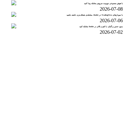
با هوش مصنوعی تووبیت سریع‌تر معامله پیدا کنید
2026-07-08
با نمودارهای TradingView در Toobit، معامله‌ی شفاف‌تری داشته باشید
2026-07-06
بدون حدس و گمان، با اهرم بالاتر در Toobit معامله کنید
2026-07-02