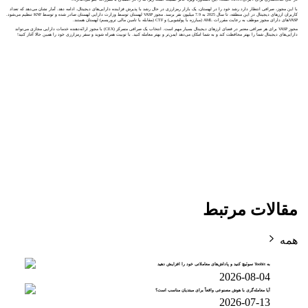
با این مجوز، صرافی انتظار دارد رشد خود را در لهستان، یک بازار رمزارزی در حال رشد با پذیرش فزاینده دارایی‌های دیجیتال، ادامه دهد. آمار نشان می‌دهد که تعداد
کاربران ارزهای دیجیتال در این منطقه، تا سال 2025 به 7.9 میلیون نفر برسد. مجوز VASP لهستان توسط وزارت دارایی لهستان صادر شده و توسط KNF تنظیم می‌شود.
VASP‌های دارای مجوز موظف به رعایت مقررات AML (مبارزه با پولشویی) و CTF (مقابله با تامین مالی تروریسم) لهستان هستند.
مجوز VASP برای هر صرافی معتبر در فضای ارزهای دیجیتال بسیار مهم است. انتخاب یک صرافی متمرکز (CEX) با مجوز ارائه‌دهنده خدمات دارایی مجازی می‌تواند
دارایی‌های دیجیتال شما را بهتر محافظت کند و به شما امکان می‌دهد ایمن‌تر و بهتر معامله کنید. با توبیت همراه شوید و سفر رمزارزی خود را همین حالا آغاز کنید!
مقالات مرتبط
همه
به Toobit سوئیچ کنید و پاداش‌های معاملاتی خود را افزایش دهید
2026-08-04
آیا معامله‌گری با هوش مصنوعی واقعاً برای مبتدیان مناسب است؟
2026-07-13