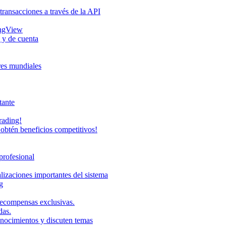
transacciones a través de la API
ingView
 y de cuenta
eres mundiales
tante
rading!
obtén beneficios competitivos!
profesional
lizaciones importantes del sistema
g
recompensas exclusivas.
das.
onocimientos y discuten temas