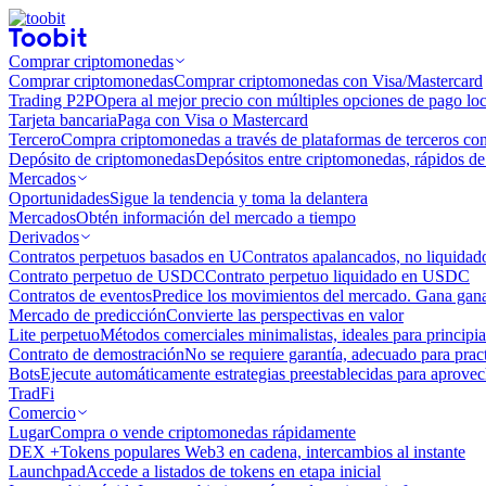
Comprar criptomonedas
Comprar criptomonedas
Comprar criptomonedas con Visa/Mastercard
Trading P2P
Opera al mejor precio con múltiples opciones de pago loc
Tarjeta bancaria
Paga con Visa o Mastercard
Tercero
Compra criptomonedas a través de plataformas de terceros co
Depósito de criptomonedas
Depósitos entre criptomonedas, rápidos de 
Mercados
Oportunidades
Sigue la tendencia y toma la delantera
Mercados
Obtén información del mercado a tiempo
Derivados
Contratos perpetuos basados ​​en U
Contratos apalancados, no liquida
Contrato perpetuo de USDC
Contrato perpetuo liquidado en USDC
Contratos de eventos
Predice los movimientos del mercado. Gana ganan
Mercado de predicción
Convierte las perspectivas en valor
Lite perpetuo
Métodos comerciales minimalistas, ideales para principia
Contrato de demostración
No se requiere garantía, adecuado para pract
Bots
Ejecute automáticamente estrategias preestablecidas para aprovec
TradFi
Comercio
Lugar
Compra o vende criptomonedas rápidamente
DEX +
Tokens populares Web3 en cadena, intercambios al instante
Launchpad
Accede a listados de tokens en etapa inicial