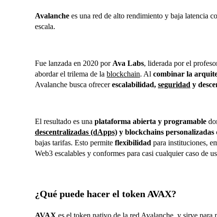
Avalanche
es una red de alto rendimiento y baja latencia c
escala.
Fue lanzada en 2020 por
Ava Labs
, liderada por el profes
abordar el trilema de la
blockchain
. Al
combinar la arquit
Avalanche busca ofrecer
escalabilidad,
seguridad
y desce
El resultado es una
plataforma abierta y programable
don
descentralizadas (dApps)
y blockchains personalizadas
bajas tarifas. Esto permite
flexibilidad
para instituciones, e
Web3 escalables y conformes para casi cualquier caso de us
¿Qué puede hacer el token AVAX?
AVAX
es el token nativo de la red Avalanche, y sirve para 