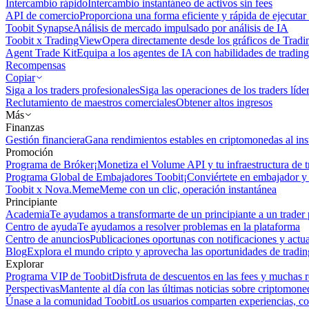
Intercambio rápido
Intercambio instantáneo de activos sin fees
API de comercio
Proporciona una forma eficiente y rápida de ejecutar 
Toobit Synapse
Análisis de mercado impulsado por análisis de IA
Toobit x TradingView
Opera directamente desde los gráficos de Trad
Agent Trade Kit
Equipa a los agentes de IA con habilidades de trading
Recompensas
Copiar
Siga a los traders profesionales
Siga las operaciones de los traders líd
Reclutamiento de maestros comerciales
Obtener altos ingresos
Más
Finanzas
Gestión financiera
Gana rendimientos estables en criptomonedas al ins
Promoción
Programa de Bróker
¡Monetiza el Volume API y tu infraestructura de t
Programa Global de Embajadores Toobit
¡Conviértete en embajador y 
Toobit x Nova.Meme
Meme con un clic, operación instantánea
Principiante
Academia
Te ayudamos a transformarte de un principiante a un trader 
Centro de ayuda
Te ayudamos a resolver problemas en la plataforma
Centro de anuncios
Publicaciones oportunas con notificaciones y actua
Blog
Explora el mundo cripto y aprovecha las oportunidades de tradin
Explorar
Programa VIP de Toobit
Disfruta de descuentos en las fees y muchas 
Perspectivas
Mantente al día con las últimas noticias sobre criptomone
Únase a la comunidad Toobit
Los usuarios comparten experiencias, c