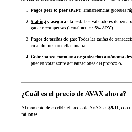
Pagos peer-to-peer (P2P)
:
Transferencias globales rá
Staking
y asegurar la red
: Los validadores deben ap
ganar recompensas (actualmente ~5% APY).
Pagos de tarifas de gas
: Todas las tarifas de transa
creando presión deflacionaria.
Gobernanza como una
organización autónoma des
pueden votar sobre actualizaciones del protocolo.
¿Cuál es el precio de AVAX ahora?
Al momento de escribir, el precio de AVAX es
$9.11
, con 
millones
.