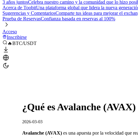
3 años juntos
Celebra nuestro camino y la comunidad que lo hizo posi
Acerca de Toobit
Una plataforma global que lidera la nueva generació
Sugerencias y Comentarios
Comparte tus ideas para mejorar el excha
Prueba de Reservas
Confianza basada en reservas al 100%
Acceso
Inscribirse
🔥BTC/USDT
¿Qué es Avalanche (AVAX)
2026-03-03
Avalanche (AVAX)
es una apuesta por la velocidad que rea