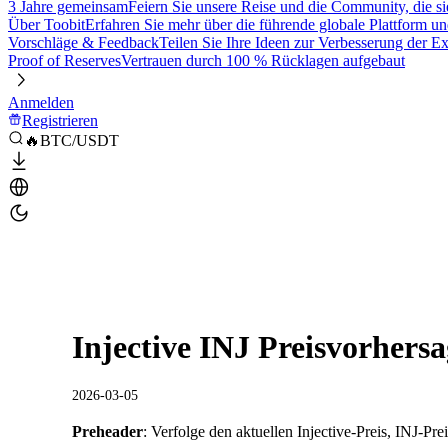
3 Jahre gemeinsam
Feiern Sie unsere Reise und die Community, die si
Über Toobit
Erfahren Sie mehr über die führende globale Plattform un
Vorschläge & Feedback
Teilen Sie Ihre Ideen zur Verbesserung der 
Proof of Reserves
Vertrauen durch 100 % Rücklagen aufgebaut
Anmelden
Registrieren
🔥BTC/USDT
Injective INJ Preisvorhers
2026-03-05
Preheader
: Verfolge den aktuellen Injective-Preis, INJ-Pr