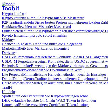
Krypto kaufen
Krypto kaufen
Kaufen Sie Krypto mit Visa/Mastercard
P2P Trading
Handeln Sie zu besten Preisen mit mehreren lokalen Zah
Bankkarte
Bezahlen mit Visa oder Mastercard
Drittanbieter
Kaufen Sie Kryptowährungen über vertrauenswürdige Drit
Krypto-Einzahlung
Krypto sofort einzahlen
Märkte
Chancen
Folge dem Trend und nutze die Gelegenheit
Marketing
Bleib über Markttrends informiert
Derivate
USDT-M Perpetual
Nicht lieferbare Kontrakte, die in USDT abgerec
USDC-M Perpetual
Perpetual-Kontrakte, die in USDC abgerechnet 
Ereignis-Kontrakte
Bewegungen der Märkte vorhersagen. Gewinne gan
Prognosemarkt
Verwandeln Sie Erkenntnisse in Wert
Lite Perpetual
Minimalistische Handelsmethoden, ideal für Einsteiger
Demo-Trading
Demo-Trading in einer simulierten Umgebung ohne Ri
Bots
Automatisierte Strategien ausführen, um Chancen in volatilen M
TradFi
Handeln
Spot
Kaufen oder verkaufen Sie Kryptowährungen schnell
DEX +
Handele beliebte On-Chain-Web3-Token in Sekunden
Launchpad
Erhalte vorzeitigen Zugriff auf Token-Listings