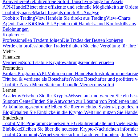
Konvertieren
Gebührenfreie Sofort-Tauschvorgänge für Assets
API-Handel
Bietet eine effiziente und schnelle Möglichkeit zur Orde
Toobit Synapse
Market Insights durch KI-Analyse
Toobit x TradingView
Handeln Sie direkt aus TradingView-Charts
Agent Trade Kit
Rüste KI-Agenten mit Handels- und Kontoskills aus
Belohnungen
Kopieren
Professionellen Tradern folgen
Die Trades der Besten kopieren
Werde ein professioneller Trader
Erhalten Sie eine Vergütung für Ihre
Mehr
Finanzen
Verdienen
Sofort stabile Kryptowährungsrenditen erzielen
Promotion
Broker-Programm
API-Volumen und Handelsinfrastruktur monetarisie
Tritt bei & verdiene als Botschafter
Werde Botschafter und profitiere vo
Toobit x Nova.Meme
Starte und handle Memecoins sofort
Lernen
Academy
Frischen Sie Ihr Krypto-Wissen auf und werden Sie ein bess
Support Center
Finden Sie Antworten zur Lösung von Problemen und n
Ankündigungszentrum
Bleiben Sie über wichtige System-Upgrades, 
Blog
Erhalten Sie Einblicke in die Krypto-Welt und nutzen Sie Hande
Entdecken
Toobit-VIP-Programm
Genießen Sie Gebührenrabatte und viele exkl
Einblicke
Bleiben Sie über die neuesten Krypto-Nachrichten informier
Toobit-Community
Vernetzen Sie sich mit anderen Toobitern; teilen