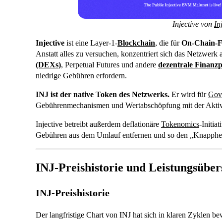
Injective von
In
Injective
ist eine Layer-1-
Blockchain
, die für
On-Chain-F
Anstatt alles zu versuchen, konzentriert sich das Netzwe
(DEXs)
, Perpetual Futures und andere
dezentrale Finanz
niedrige Gebühren erfordern.
INJ ist der native Token des Netzwerks.
Er wird für
Gov
Gebührenmechanismen und Wertabschöpfung mit der Aktivi
Injective betreibt außerdem deflationäre
Tokenomics
-Initia
Gebühren aus dem Umlauf entfernen und so den „Knapphei
INJ-Preishistorie und Leistungsüber
INJ-Preishistorie
Der langfristige Chart von INJ hat sich in klaren Zyklen b