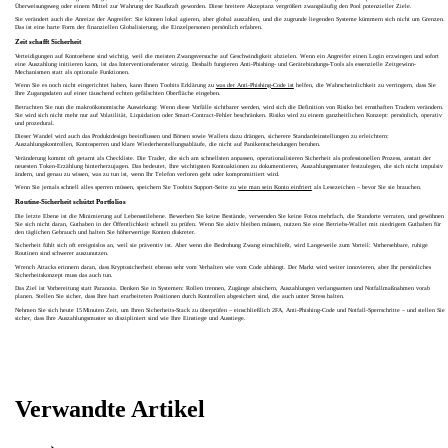
Überweisungsweg oder einem Mittel zur Wahrung der Kaufkraft geworden. Diese breitere Akzeptanz vergrößert zwangsläufig den Pool potenzieller Ziele.
Sie verändert auch die Anreize der Angreifer: Sie können lokal agieren, aber global auszahlen, und die zugrunde liegenden Systeme kümmern sich nicht um Grenzen.
Das ist eine harte Form der finanziellen Globalisierung, die Einzelpersonen persönlich erfahren.
Zeit schafft Sicherheit
Verteidigungen auf Kontoebene sind wichtig, weil die meisten Zwangsversuche auf Geschwindigkeit abzielen. Wenn ein Angreifer einen Login erzwingen und sofort
eine Auszahlung initiieren kann, ist das Interventionsfenster winzig. Deshalb fungieren Anti-Phishing- und Gerätebindungs-Tools als essenzielle Zeitgewinn-
Mechanismen statt als optionale Funktionen.
Wenn Sie es noch nicht eingerichtet haben, kann Ihnen Toobits Erklärung zu
was der Anti-Phishing-Code ist
helfen, die Wahrscheinlichkeit zu verringern, dass Sie
Ihre Zugangsdaten auf einer täuschend echten gefälschten Oberfläche eingeben.
Betrachten Sie nun die makroökonomische Auswirkung: Wenn diese Vorfälle sichtbarer werden, wird sich die Definition von Risiko bei ernsthaften Tradern verändern.
Sie wird sich nicht mehr nur auf Volatilität, Liquidation oder Smart-Contract-Fehler beschränken. Risiko wird zu einem ganzheitlichen Konzept: persönlich, operativ
und prozedural.
Dieser Wandel wird auch das Produktdesign beeinflussen und Börsen sowie Wallets dazu drängen, sicherere Standardeinstellungen zu erleichtern:
Auszahlungskontrollen, Kontosperren und klare Wiederherstellungsabläufe, die nicht auf Panikentscheidungen beruhen.
Veränderung kommt oft getarnt als Checkliste. Die Trader, die sich am schnellsten anpassen, operationalisieren Sicherheit als professionellen Prozess, anstatt der
neuesten Token-Erzählung hinterherzujagen. Das bedeutet, Ihre wichtigsten Kontoaktionen zu dokumentieren, Auszahlungsmuster festzulegen, die sich nicht impulsiv
ändern, und genau zu wissen, was zu tun ist, wenn Ihr Telefon verloren geht oder kompromittiert wird.
Wenn Sie jemals schnell alles sperren müssen, speichern Sie Toobits Support-Seite zu
wie man sein Konto einfriert
als Lesezeichen – bevor Sie sie brauchen.
Routine-Sicherheit schützt Portfolios
Die letzte Ebene ist die Minimierung auf Lebensstilebene. Bewerben Sie keine Bestände, verwenden Sie keine Fotos mehrfach, die Standorte verraten, und gewöhnen
Sie sich nicht daran, Guthaben in der Öffentlichkeit schnell zu prüfen. Wenn Sie aktiv bleiben müssen, nutzen Sie eine Betriebs-Wallet mit niedrigem Guthaben für
den täglichen Gebrauch und halten Sie höherwertige Konten diskreter.
Sicherheit fühlt sich oft ereignislos an, weil sie präventiv ist. Aber wenn die Bedrohung Zwang einschließt, wird Langeweile zum Vorteil: Vorhersehbare, ruhige
Routinen sind schwerer auszunutzen.
Wrench Attacks erinnern daran, dass Kryptosicherheit ebenso sehr vom Verhalten wie vom Code abhängt. Der Markt wird weiter innovieren, aber Ihr persönliches
Sicherheitskonzept muss das auch tun.
Das Ziel ist Vorbereitung statt Paranoia. Denken Sie in Systemen: Rollen trennen, Zugänge absichern, Auszahlungen verlangsamen und Notfallmaßnahmen vorab
planen. Stellen Sie sicher, dass Ihre hart erarbeiteten Positionen durch Kontrollen abgesichert sind, die auch unter Stress halten.
Nehmen Sie sich heute 15 Minuten Zeit, um Ihren Sicherheits-Stack zu überprüfen – einschließlich 2FA, Anti-Phishing-Code und Notfall-Sperrschritte – und stellen Sie
sicher, dass Ihre Auszahlungsmuster so diszipliniert sind wie Ihre Einstiege und Ausstiege.
Verwandte Artikel