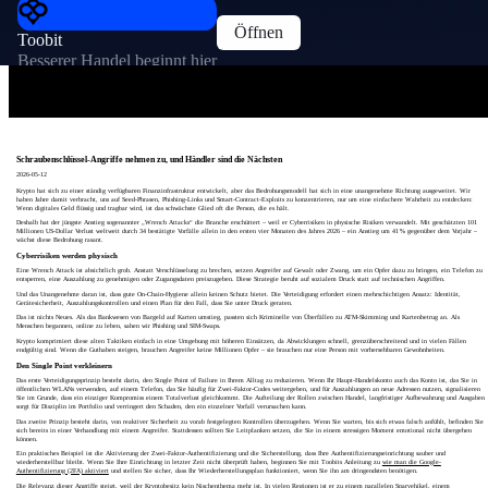
Öffnen
Toobit
Besserer Handel beginnt hier
Schraubenschlüssel-Angriffe nehmen zu, und Händler sind die Nächsten
2026-05-12
Krypto hat sich zu einer ständig verfügbaren Finanzinfrastruktur entwickelt, aber das Bedrohungsmodell hat sich in eine unangenehme Richtung ausgeweitet. Wir
haben Jahre damit verbracht, uns auf Seed-Phrasen, Phishing-Links und Smart-Contract-Exploits zu konzentrieren, nur um eine einfachere Wahrheit zu entdecken:
Wenn digitales Geld flüssig und tragbar wird, ist das schwächste Glied oft die Person, die es hält.
Deshalb hat der jüngste Anstieg sogenannter „Wrench Attacks“ die Branche erschüttert – weil er Cyberrisiken in physische Risiken verwandelt. Mit geschätzten 101
Millionen US-Dollar Verlust weltweit durch 34 bestätigte Vorfälle allein in den ersten vier Monaten des Jahres 2026 – ein Anstieg um 41 % gegenüber dem Vorjahr –
wächst diese Bedrohung rasant.
Cyberrisiken werden physisch
Eine Wrench Attack ist absichtlich grob. Anstatt Verschlüsselung zu brechen, setzen Angreifer auf Gewalt oder Zwang, um ein Opfer dazu zu bringen, ein Telefon zu
entsperren, eine Auszahlung zu genehmigen oder Zugangsdaten preiszugeben. Diese Strategie beruht auf sozialem Druck statt auf technischen Angriffen.
Und das Unangenehme daran ist, dass gute On-Chain-Hygiene allein keinen Schutz bietet. Die Verteidigung erfordert einen mehrschichtigen Ansatz: Identität,
Gerätesicherheit, Auszahlungskontrollen und einen Plan für den Fall, dass Sie unter Druck geraten.
Das ist nichts Neues. Als das Bankwesen von Bargeld auf Karten umstieg, passten sich Kriminelle von Überfällen zu ATM-Skimming und Kartenbetrug an. Als
Menschen begannen, online zu leben, sahen wir Phishing und SIM-Swaps.
Krypto komprimiert diese alten Taktiken einfach in eine Umgebung mit höheren Einsätzen, da Abwicklungen schnell, grenzüberschreitend und in vielen Fällen
endgültig sind. Wenn die Guthaben steigen, brauchen Angreifer keine Millionen Opfer – sie brauchen nur eine Person mit vorhersehbaren Gewohnheiten.
Den Single Point verkleinern
Das erste Verteidigungsprinzip besteht darin, den Single Point of Failure in Ihrem Alltag zu reduzieren. Wenn Ihr Haupt-Handelskonto auch das Konto ist, das Sie in
öffentlichen WLANs verwenden, auf einem Telefon, das Sie häufig für Zwei-Faktor-Codes weitergeben, und für Auszahlungen an neue Adressen nutzen, signalisieren
Sie im Grunde, dass ein einziger Kompromiss einem Totalverlust gleichkommt. Die Aufteilung der Rollen zwischen Handel, langfristiger Aufbewahrung und Ausgaben
sorgt für Disziplin im Portfolio und verringert den Schaden, den ein einzelner Vorfall verursachen kann.
Das zweite Prinzip besteht darin, von reaktiver Sicherheit zu vorab festgelegten Kontrollen überzugehen. Wenn Sie warten, bis sich etwas falsch anfühlt, befinden Sie
sich bereits in einer Verhandlung mit einem Angreifer. Stattdessen sollten Sie Leitplanken setzen, die Sie in einem stressigen Moment emotional nicht übergehen
können.
Ein praktisches Beispiel ist die Aktivierung der Zwei-Faktor-Authentifizierung und die Sicherstellung, dass Ihre Authentifizierungseinrichtung sauber und
wiederherstellbar bleibt. Wenn Sie Ihre Einrichtung in letzter Zeit nicht überprüft haben, beginnen Sie mit Toobits Anleitung zu
wie man die Google-
Authentifizierung (2FA) aktiviert
und stellen Sie sicher, dass Ihr Wiederherstellungsplan funktioniert, wenn Sie ihn am dringendsten benötigen.
Die Relevanz dieser Angriffe steigt, weil der Kryptobesitz kein Nischenthema mehr ist. In vielen Regionen ist er zu einem parallelen Sparvehikel, einem