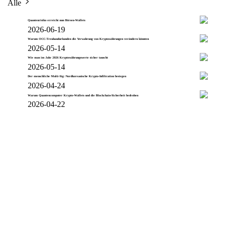
Alle
Quantenrisiko erreicht nun Börsen-Wallets
2026-06-19
Warum OCC-Treuhandurkunden die Verwahrung von Kryptowährungen verändern könnten
2026-05-14
Wie man im Jahr 2026 Kryptowährungswerte sicher tauscht
2026-05-14
Der menschliche Multi-Sig: Nordkoreanische Krypto-Infiltration besiegen
2026-04-24
Warum Quantencomputer Krypto-Wallets und die Blockchain-Sicherheit bedrohen
2026-04-22