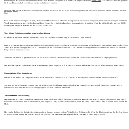
beschleunigen. Auf den XRP-Preischarts erwarten Sie eine straffere, weniger volatile Struktur im Vergleich zu reinen
Meme-Coins
: Dies könnte die XRP-Preisprognose
für den geduldig ernsthaft verdrahteten Investor optimistischer machen.
Dogecoin (DOGE)
lebt immer noch von seiner Gemeinschaft und Kultur, und das ist ein zweischneidiges Schwert, das in eine potenziell scharfe November-Rotation
führt.
Seine DOGE-Preisschwankungen sind stark, aber auf den DOGE-Preischarts sehen Sie, dass Spitzen oft mit sozialen Ereignissen, Prominentenerwähnungen oder Meme-
Trends übereinstimmen, nicht mit Fundamentaldaten. Nennen Sie es risikofreudigen Sport statt grundsolider Investition. Wenn die Märkte lächeln, sieht die DOGE-
Preisprognose lustig aus; wenn sie die Stirn runzeln, nicht so sehr.
Was diesen Schritt ausmachen oder brechen könnte
Es geht nicht nur darum, Münzen auszuwählen. Damit der November von Bedeutung ist, müssen drei Dinge passieren.
Erstens, ein Anstieg der Liquidität oder institutionelle Rotation aus Bitcoin in Altcoins. Zweitens, überzeugende Nachrichten oder Produkteinführungen rund um diese
Token, z.B. Infrastruktur-Upgrades für SOL, Zahlungserfolge für XRP, Meme-Moment für DOGE. Schließlich kein großer makroökonomischer Schock, der alle dazu
bringt, sichere Anlagen zu suchen.
Aber seien wir ehrlich, es gibt Hindernisse. Mit der Bitcoin-Dominanz immer noch hoch, könnte der Altcoin-Saison-Schalter nur kurz umgelegt werden.
Und jede Durchgreifen, makroökonomische Abwärtsbewegung oder Liquiditätsabfluss könnte die Party schneller beenden, als Sie „Altcoin-Anstieg“ sagen können.
Runterfahren: Klug investieren
Betrachten Sie dies als ein Gelegenheitsfenster, nicht als Garantie. Diese Picks, SOL, XRP, DOGE, haben jeweils unterschiedliche Risiko-Ertrags-Profile.
SOL setzt auf Infrastruktur und Leistung, XRP auf Regulierung und Zahlungen, DOGE auf Kultur und Dynamik. Möchten Sie sich engagieren? Wählen Sie Ihre
Komfortzone. Aber Ihre Wetten sollten klein genug sein, um eine Umkehr zu überstehen.
Abschließende Einschätzung
Der November 2025 könnte einer dieser Monate sein, in denen Altcoins endlich ihre Motoren anwerfen. Solana könnte seine Nutzergeschichte straffen, XRP könnte
leise durch institutionelle Kanäle voranschreiten, und Dogecoin… nun, es könnte einfach brüllen, wenn die Meme-Götter lächeln. Oder es passiert nichts. Das ist der
Markt.
Hier ist also Ihr Fazit: Ja, drei Altcoins könnten steigen, aber nur, wenn der breitere Winkel in ihre Richtung dreht. Wenn Sie dabei sind, ziehen Sie Ihre Stop-Losses
an, setzen Sie Ihre Wetten und bereiten Sie sich auf eine Fahrt vor. Der November verspricht keine Gewinner, er bietet Möglichkeiten.