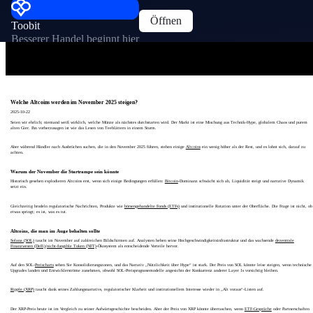
Öffnen
Toobit
Besserer Handel beginnt hier
Welche Altcoins werden im November 2025 steigen?
2025-10-22
Seien wir ehrlich; niemand weiß wirklich, welche Münze als nächstes durchstarten wird. Der Markt ist eine Mischung aus Technik-Hype, globalem Chaos und purem
alten Gier. Ihn vorherzusagen ist wie das Lesen von Teeblättern in einem Sturm.
Aber während Händler nach Ausbrüchen suchen, die in den November 2025 führen, stehen einige
Altcoins
ein wenig höher als der Rest, und es lohnt sich, darauf zu
achten.
Warum der November die Startrampe sein könnte
Historisch gesehen explodieren Altcoins erst, wenn sich einige Bedingungen erfüllen:
Bitcoin
-Dominanz schwächt sich ab, Liquidität steigt und narrative Dynamik
setzt ein.
Gleichzeitig brodeln regulatorische Nachrichten, Produkte wie
börsengehandelte Fonds (ETFs)
und institutionelle Rotation unter der Oberfläche. Die Frage ist nicht, ob
etwas springt; es ist, was es tut.
Altcoins, die man im Auge behalten sollte
Solana (SOL)
taucht im November auf zahlreichen Bildschirmen auf. Analysten heben seine Hochgeschwindigkeitsinfrastruktur und das wachsende
dezentrale
Finanzwesen (DeFi)
/
nicht-fungible Token (NFT)
-Ökosystem als entscheidende Vorteile hervor.
Auf den SOL-
Preischarts
sehen Sie Konsolidierungszonen, und das Narrativ „Nützlichkeit über Hype“ ist stark. Der Preis von SOL könnte leise steigen, wenn technische
Upgrades landen und Entwicklerströme zunehmen, obwohl SOL-Preisprognosemodelle angesichts der Konkurrenz anderer Layer 1s vorsichtig bleiben.
Ripple (XRP)
taucht dank seines Zahlungsnarrativs, regulatorischer Klarheit und institutionellem Interesse wieder in „Alt voraus“-Listen auf.
Der XRP-Preis heute ist im Vergleich zu seiner Aufwärtsgeschichte bescheiden. Aber der Preis von XRP könnte überraschen, wenn
ETF-Gespräche
oder Partnerschaften