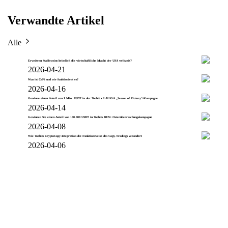
Verwandte Artikel
Alle
Erweitern Stablecoins heimlich die wirtschaftliche Macht der USA weltweit?
2026-04-21
Was ist CeFi und wie funktioniert es?
2026-04-16
Gewinne einen Anteil von 1 Mio. USDT in der Toobit x LALIGA „Season of Victory“-Kampagne
2026-04-14
Gewinnen Sie einen Anteil von 100.000 USDT in Toobits DEX+ Osterüberraschungskampagne
2026-04-08
Wie Toobits CryptoCopy-Integration die Funktionsweise des Copy-Tradings verändert
2026-04-06