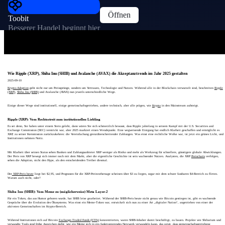
Öffnen
Toobit
Besserer Handel beginnt hier
Wie Ripple (XRP), Shiba Inu (SHIB) und Avalanche (AVAX) die Akzeptanztrends im Jahr 2025 gestalten
2025-09-10
Krypto-Adoption
geht nicht nur um Preissprünge, sondern um Vertrauen, Technologie und Nutzen. Während alle in der Blockchain verwurzelt sind, beschreiten
Ripple
(XRP)
,
Shiba Inu (SHIB)
und Avalanche (AVAX) nun jeweils unterschiedliche Wege.
Einige dieser Wege sind institutionell, einige gemeinschaftsgetrieben, andere technisch, aber alle prägen, wie
Krypto
in den Mainstream aufsteigt.
Ripple (XRP): Vom Rechtsstreit zum institutionellen Liebling
Es sei denn, Sie haben unter einem Stein gelebt, dann wären Sie sich schmerzlich bewusst, dass Ripple jahrelang in seinem Kampf mit der U.S. Securities and
Exchange Commission (SEC) verstrickt war, aber 2025 markiert einen Wendepunkt. Eine wegweisende Einigung hat endlich Klarheit geschaffen und ermöglicht es
XRP, zu seiner Kernmission zurückzukehren: die Vereinfachung grenzüberschreitender Zahlungen. Was einst eine rechtliche Wolke war, ist jetzt ein grünes Licht, und
Institutionen nehmen Notiz.
Mit Klarheit über seinen Status sehen Banken und Zahlungsanbieter XRP weniger als Risiko und mehr als Werkzeug für schnellere, günstigere globale Abwicklungen.
Der Preis von XRP bewegt sich immer noch mit dem Markt, aber die eigentliche Geschichte ist sein wachsender Nutzen. Analysten, die XRP
Preischarts
verfolgen,
sehen die Adoption, nicht den Hype, als den entscheidenden Treiber diesmal.
Der
XRP-Preis heute
liegt bei $2,95, und Prognosen für die XRP-Preisvorhersage scheinen über $3 zu liegen, sogar mit dem schwer fassbaren $4-Bereich zu flirten.
Warum auch nicht, oder?
Shiba Inu (SHIB): Vom Meme zu (möglicherweise) Meta Layer-2
Für ein Token, das aus Humor geboren wurde, hat SHIB leise gearbeitet. Während der SHIB-Preis heute nicht genau wie Bitcoin gestiegen ist, gibt es wachsende
Gespräche über die Evolution des Ökosystems. Was einst ein Meme-Token war, entwickelt sich nun zu einer Art „digitaler Nation“, angetrieben von einer der
aktivsten Gemeinschaften im Krypto-Bereich.
Während Institutionen sich auf Bitcoin
Exchange-Traded Funds (ETFs)
konzentrierten, waren SHIB-Inhaber damit beschäftigt, zu bauen. Projekte wie Shibarium und
verwandte Tools sind frühe Anzeichen dafür, wie ein Meme sich in ein funktionierendes Netzwerk verwandeln kann, das zeigt, dass gemeinschaftsgetriebene