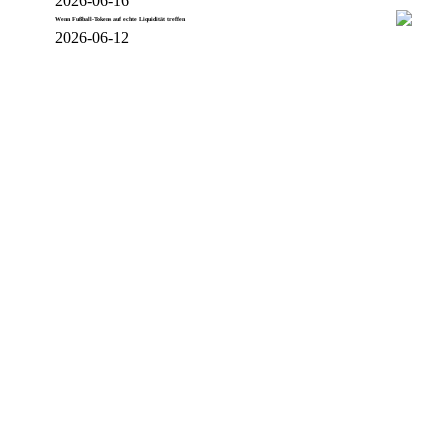
2026-06-16
Wenn Fußball-Tokens auf echte Liquidität treffen
2026-06-12