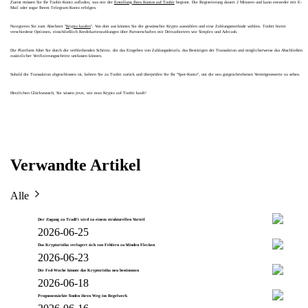
Zuerst müssen Sie Ihr Toobit-Konto aufladen, was mit der
Erstellung Ihres Kontos auf Toobit
beginnt. Die Registrierung dauert 2 Minuten und kann entweder mit E-
Mail oder sogar Ihrem Telegram-Konto erfolgen.
Navigieren Sie zum Abschnitt "
Krypto kaufen
". Von dort aus können Sie die gewünschte Krypto auswählen und eine Zahlungsmethode wählen. Toobit bietet
verschiedene Optionen, einschließlich Kreditkartenzahlungen über Partnerschaften mit Drittanbietern wie Simplex und Advcash.
Die Plattform führt Sie durch die verbleibenden Schritte, die das Eingeben von Zahlungsdetails, das Bestätigen der Transaktion und möglicherweise das Abschließen
zusätzlicher Verifizierungsschritte umfassen können.
Sobald die Transaktion abgeschlossen ist, kehren Sie zu Toobit zurück und überprüfen Sie Ihr "Spot-Konto", um die neu gutgeschriebenen Vermögenswerte zu sehen.
Herzlichen Glückwunsch, Sie wissen jetzt, wie man Krypto auf Toobit kauft!
Verwandte Artikel
Alle
Der Zugang zu TradFi wird zu einem strukturellen Vorteil
2026-06-25
Das Kryptorisiko verlagert sich von Fehlern zu blinden Flecken
2026-06-23
Die Fed-Woche könnte das Kryptorisiko neu bestimmen
2026-06-18
Prognosemärkte finden ihren Weg ins Regelwerk