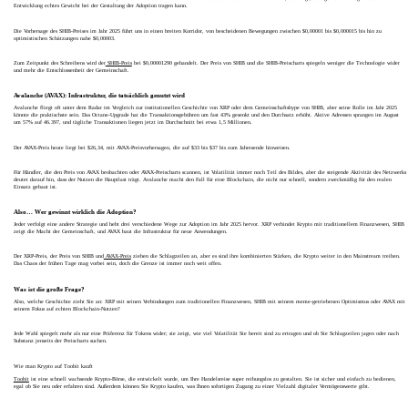
Entwicklung echtes Gewicht bei der Gestaltung der Adoption tragen kann.
Die Vorhersage des SHIB-Preises im Jahr 2025 führt uns in einen breiten Korridor, von bescheidenen Bewegungen zwischen $0,00001 bis $0,000015 bis hin zu
optimistischen Schätzungen nahe $0,00003.
Zum Zeitpunkt des Schreibens wird der
SHIB-Preis
bei $0,00001290 gehandelt. Der Preis von SHIB und die SHIB-Preischarts spiegeln weniger die Technologie wider
und mehr die Entschlossenheit der Gemeinschaft.
Avalanche (AVAX): Infrastruktur, die tatsächlich genutzt wird
Avalanche fliegt oft unter dem Radar im Vergleich zur institutionellen Geschichte von XRP oder dem Gemeinschaftshype von SHIB, aber seine Rolle im Jahr 2025
könnte die praktischste sein. Das Octane-Upgrade hat die Transaktionsgebühren um fast 43% gesenkt und den Durchsatz erhöht. Aktive Adressen sprangen im August
um 57% auf 46.397, und tägliche Transaktionen liegen jetzt im Durchschnitt bei etwa 1,5 Millionen.
Der AVAX-Preis heute liegt bei $26,34, mit AVAX-Preisvorhersagen, die auf $33 bis $37 bis zum Jahresende hinweisen.
Für Händler, die den Preis von AVAX beobachten oder AVAX-Preischarts scannen, ist Volatilität immer noch Teil des Bildes, aber die steigende Aktivität des Netzwerks
deutet darauf hin, dass der Nutzen die Hauptlast trägt. Avalanche macht den Fall für eine Blockchain, die nicht nur schnell, sondern zweckmäßig für den realen
Einsatz gebaut ist.
Also… Wer gewinnt wirklich die Adoption?
Jeder verfolgt eine andere Strategie und hebt drei verschiedene Wege zur Adoption im Jahr 2025 hervor. XRP verbindet Krypto mit traditionellem Finanzwesen, SHIB
zeigt die Macht der Gemeinschaft, und AVAX baut die Infrastruktur für neue Anwendungen.
Der XRP-Preis, der Preis von SHIB und
AVAX-Preis
ziehen die Schlagzeilen an, aber es sind ihre kombinierten Stärken, die Krypto weiter in den Mainstream treiben.
Das Chaos der frühen Tage mag vorbei sein, doch die Grenze ist immer noch weit offen.
Was ist die große Frage?
Also, welche Geschichte zieht Sie an: XRP mit seinen Verbindungen zum traditionellen Finanzwesen, SHIB mit seinem meme-getriebenen Optimismus oder AVAX mit
seinem Fokus auf echten Blockchain-Nutzen?
Jede Wahl spiegelt mehr als nur eine Präferenz für Tokens wider; sie zeigt, wie viel Volatilität Sie bereit sind zu ertragen und ob Sie Schlagzeilen jagen oder nach
Substanz jenseits der Preischarts suchen.
Wie man Krypto auf Toobit kauft
Toobit
ist eine schnell wachsende Krypto-Börse, die entwickelt wurde, um Ihre Handelsreise super reibungslos zu gestalten. Sie ist sicher und einfach zu bedienen,
egal ob Sie neu oder erfahren sind. Außerdem können Sie Krypto kaufen, was Ihnen sofortigen Zugang zu einer Vielzahl digitaler Vermögenswerte gibt.