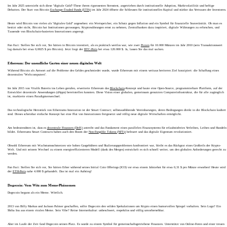
Im Jahr 2025 unterzieht sich diese "digitale Gold"-These ihrem rigorosesten Stresstest, angetrieben durch institutionelle Adoption, Marktvolatilität und heftige
Debatten. Der Start von Bitcoin
Exchange-Traded Funds (ETFs)
im Jahr 2024 öffnete die Schleusen für institutionelles Kapital und stärkte das Vertrauen der Investoren.
Heute wird Bitcoin von vielen als "digitales Gold" angesehen: ein Wertspeicher, ein Schutz gegen Inflation und ein Symbol für finanzielle Souveränität. Ob man es
besitzt oder nicht, Bitcoin hat Institutionen gezwungen, Kryptowährungen ernst zu nehmen, Zentralbanken dazu inspiriert, digitale Währungen zu erforschen, und
Tausende von Blockchain-basierten Innovationen angeregt.
Fun Fact: Stellen Sie sich vor, Sie hätten in Bitcoin investiert, als es praktisch wertlos war, wie zwei
Pizzen
für 10.000 Münzen im Jahr 2010 (sein Transaktionswert
lag damals bei etwa 0,0025 $ pro Bitcoin). Jetzt liegt der
BTC-Preis
bei etwa 120.000 $. Ja, lassen Sie das mal sacken.
Ethereum: Der unendliche Garten einer neuen digitalen Welt
Während Bitcoin als Antwort auf die Probleme des Geldes geschmiedet wurde, wurde Ethereum mit einem weitaus breiteren Ziel konzipiert: die Schaffung eines
dezentralen "Weltcomputers".
Im Jahr 2015 von Vitalik Buterin ins Leben gerufen, erweiterte Ethereum das
Blockchain
-Konzept und baute eine Open-Source, programmierbare Plattform, auf der
Entwickler dezentrale Anwendungen (dApps) bereitstellen konnten. Diese Vision einer globalen, gemeinsam genutzten Computerinfrastruktur, die für alle zugänglich
ist, markierte einen Paradigmenwechsel.
Das technologische Herzstück von Ethereums Innovation ist der Smart Contract; selbstausführende Vereinbarungen, deren Bedingungen direkt in die Blockchain kodiert
sind. Dieses scheinbar einfache Konzept hat eine Flut von Innovationen freigesetzt und völlig neue digitale Wirtschaften ermöglicht.
Am bedeutendsten ist, dass es
dezentrale Finanzen (DeFi)
antreibt und das Fundament eines parallelen Finanzsystems für erlaubnisfreies Verleihen, Leihen und Handeln
bildet. Ethereums Smart Contracts haben auch den Boom der
Non-Fungible Tokens (NFTs)
befeuert und das digitale Eigentum revolutioniert.
Obwohl Ethereum mit Wachstumsschmerzen wie hohen Gasgebühren und Skalierungsproblemen konfrontiert war, bleibt es das Rückgrat eines Großteils der Krypto-
Welt. Und mit seinem Wechsel zu einem energieeffizienteren Modell (dank des Merges) entwickelt es sich schnell weiter, um den globalen Anforderungen gerecht zu
werden.
Fun Fact: Stellen Sie sich vor, Sie hätten Ether während seines Initial Coin Offerings (ICO) vor etwa einem Jahrzehnt für etwa 0,31 $ pro Münze erworben! Heute wird
der
ETH-Preis
nahe 4.000 $ gehandelt. Das ist mal ein Aufstieg!
Dogecoin: Vom Witz zum Meme-Phänomen
Dogecoin begann als ein Meme. Wörtlich.
2013 von Billy Markus und Jackson Palmer geschaffen, sollte Dogecoin den wilden Spekulationen um Krypto einen humorvollen Spiegel vorhalten. Sein Logo? Ein
Shiba Inu aus einem viralen Meme. Sein Vibe? Reine Internetkultur: unbeschwert, respektlos und völlig unvorhersehbar.
Aber im Laufe der Zeit fand Dogecoin seinen Platz. Es wurde zu einem Symbol für gemeinschaftsgetriebene Finanzen. Unterstützt von Online-Foren und einer treuen