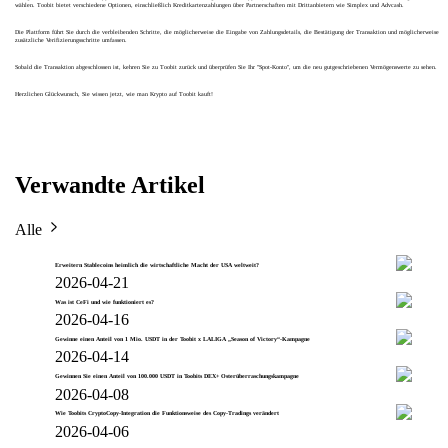
wählen. Toobit bietet verschiedene Optionen, einschließlich Kreditkartenzahlungen über Partnerschaften mit Drittanbietern wie Simplex und Advcash.
Die Plattform führt Sie durch die verbleibenden Schritte, die möglicherweise die Eingabe von Zahlungsdetails, die Bestätigung der Transaktion und möglicherweise
zusätzliche Verifizierungsschritte umfassen.
Sobald die Transaktion abgeschlossen ist, kehren Sie zu Toobit zurück und überprüfen Sie Ihr "Spot-Konto", um die neu gutgeschriebenen Vermögenswerte zu sehen.
Herzlichen Glückwunsch, Sie wissen jetzt, wie man Krypto auf Toobit kauft!
Verwandte Artikel
Alle
Erweitern Stablecoins heimlich die wirtschaftliche Macht der USA weltweit?
2026-04-21
Was ist CeFi und wie funktioniert es?
2026-04-16
Gewinne einen Anteil von 1 Mio. USDT in der Toobit x LALIGA „Season of Victory“-Kampagne
2026-04-14
Gewinnen Sie einen Anteil von 100.000 USDT in Toobits DEX+ Osterüberraschungskampagne
2026-04-08
Wie Toobits CryptoCopy-Integration die Funktionsweise des Copy-Tradings verändert
2026-04-06