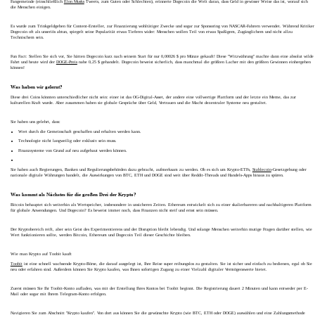
Fangemeinde (einschließlich
Elon Musks
Tweets, zum Guten oder Schlechten), erinnerte Dogecoin die Welt daran, dass Geld in gewisser Weise das ist, worauf sich
die Menschen einigen.
Es wurde zum Trinkgeldgeben für Content-Ersteller, zur Finanzierung wohltätiger Zwecke und sogar zur Sponsoring von NASCAR-Fahrern verwendet. Während Kritiker
Dogecoin oft als unseriös abtun, spiegelt seine Popularität etwas Tieferes wider: Menschen wollen Teil von etwas Spaßigem, Zugänglichem und nicht allzu
Technischem sein.
Fun Fact: Stellen Sie sich vor, Sie hätten Dogecoin kurz nach seinem Start für nur 0,00026 $ pro Münze gekauft! Diese "Witzwährung" machte dann eine absolut wilde
Fahrt und heute wird der
DOGE-Preis
nahe 0,25 $ gehandelt. Dogecoin beweist sicherlich, dass manchmal die größten Lacher mit den größten Gewinnen einhergehen
können!
Was haben wir gelernt?
Diese drei Coins könnten unterschiedlicher nicht sein: einer ist das OG-Digital-Asset, der andere eine vollwertige Plattform und der letzte ein Meme, das zur
kulturellen Kraft wurde. Aber zusammen haben sie globale Gespräche über Geld, Vertrauen und die Macht dezentraler Systeme neu gestaltet.
Sie haben uns gelehrt, dass:
Wert durch die Gemeinschaft geschaffen und erhalten werden kann.
Technologie nicht langweilig oder exklusiv sein muss.
Finanzsysteme von Grund auf neu aufgebaut werden können.
Sie haben auch Regierungen, Banken und Regulierungsbehörden dazu gebracht, aufmerksam zu werden. Ob es sich um Krypto-ETFs,
Stablecoin
-Gesetzgebung oder
nationale digitale Währungen handelt, die Auswirkungen von BTC, ETH und DOGE sind weit über Reddit-Threads und Handels-Apps hinaus zu spüren.
Was kommt als Nächstes für die großen Drei der Krypto?
Bitcoin behauptet sich weiterhin als Wertspeicher, insbesondere in unsicheren Zeiten. Ethereum entwickelt sich zu einer skalierbareren und nachhaltigeren Plattform
für globale Anwendungen. Und Dogecoin? Es beweist immer noch, dass Finanzen nicht steif und ernst sein müssen.
Der Kryptobereich reift, aber sein Geist des Experimentierens und der Disruption bleibt lebendig. Und solange Menschen weiterhin mutige Fragen darüber stellen, wie
Wert funktionieren sollte, werden Bitcoin, Ethereum und Dogecoin Teil dieser Geschichte bleiben.
Wie man Krypto auf Toobit kauft
Toobit
ist eine schnell wachsende Krypto-Börse, die darauf ausgelegt ist, Ihre Reise super reibungslos zu gestalten. Sie ist sicher und einfach zu bedienen, egal ob Sie
neu oder erfahren sind. Außerdem können Sie Krypto kaufen, was Ihnen sofortigen Zugang zu einer Vielzahl digitaler Vermögenswerte bietet.
Zuerst müssen Sie Ihr Toobit-Konto aufladen, was mit der Erstellung Ihres Kontos bei Toobit beginnt. Die Registrierung dauert 2 Minuten und kann entweder per E-
Mail oder sogar mit Ihrem Telegram-Konto erfolgen.
Navigieren Sie zum Abschnitt "Krypto kaufen". Von dort aus können Sie die gewünschte Krypto (wie BTC, ETH oder DOGE) auswählen und eine Zahlungsmethode