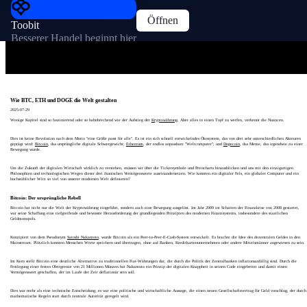
Öffnen
Toobit
Besserer Handel beginnt hier
Wie BTC, ETH und DOGE die Welt gestalten
2025-07-29
Wenige Kapitel sind so faszinierend oder so bahnbrechend wie der Aufstieg der
Kryptowährung
. Aber alles in einen Topf zu werfen, verkennt die Nuancen.
Dies ist keine Revolution nach dem Motto "eine Größe passt für alle". Es ist ein sich schnell entwickelndes Ökosystem, das von drei sehr unterschiedlichen Akteuren
geprägt wird:
Bitcoin
, das ursprüngliche digitale Schwergewicht;
Ethereum
, der endlos anpassbare "Weltcomputer"; und
Dogecoin
, das Meme, das irgendwie zu einer
Bewegung wurde.
Um die Zukunft der digitalen Wirtschaft wirklich zu verstehen, müssen wir über die Tickersymbole und Preischarts hinausblicken und uns mit den einzigartigen
Philosophien und technologischen Wegen dieser drei ikonischen Vermögenswerte auseinandersetzen. Wie konnten ein digitaler Fels, ein globaler Computer und ein
buchstäblicher Witz so viel von unserer modernen Welt definieren?
Bitcoin: Der ursprüngliche Rebell
Bitcoin hat nicht nur die Welt der Kryptowährung eingeführt, sondern auch eine Bewegung ausgelöst. Im Jahr 2009 im Schatten der Finanzkrise von 2008 gestartet,
war seine Schaffung eine tiefgreifende und bewusste Herausforderung der grundlegenden Prinzipien des modernen Finanzsystems, insbesondere des staatlichen
Geldmonopols.
Konzipiert von dem Pseudonym
Satoshi Nakamoto
, wurde Bitcoin als ein Peer-to-Peer-E-Cash-System entwickelt. Es brachte die Idee des dezentralen Geldes in den
Mainstream. Plötzlich konnten Menschen Werte speichern und übertragen, ohne auf Banken, Kreditkartenunternehmen oder andere Mittelsmänner angewiesen zu sein.
Im Kern stellt Bitcoin eine deutliche Alternative zu traditionellen Fiat-Währungen dar, die durch die Politik der Zentralbanken inflationsanfällig sind. Durch die
Festlegung einer festen Obergrenze von 21 Millionen Münzen hat Nakamoto ein Prinzip der digitalen Knappheit in seinen Code eingebettet und damit einen
Vermögenswert geschaffen, der im Laufe der Zeit deflationär sein soll.
Dies war mehr als eine technische Entscheidung; es war eine politische und wirtschaftliche Aussage, die einen neuen Gesellschaftsvertrag für Geld vorschlug, der durch
mathematische Regeln statt durch zentrale Autorität geregelt wird.