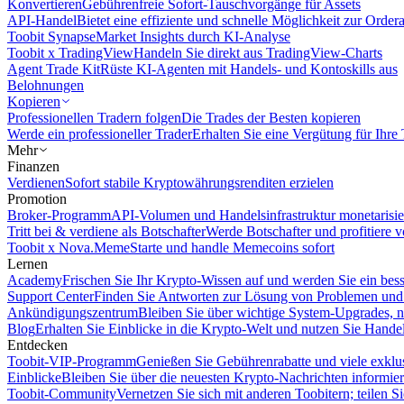
Konvertieren
Gebührenfreie Sofort-Tauschvorgänge für Assets
API-Handel
Bietet eine effiziente und schnelle Möglichkeit zur Orde
Toobit Synapse
Market Insights durch KI-Analyse
Toobit x TradingView
Handeln Sie direkt aus TradingView-Charts
Agent Trade Kit
Rüste KI-Agenten mit Handels- und Kontoskills aus
Belohnungen
Kopieren
Professionellen Tradern folgen
Die Trades der Besten kopieren
Werde ein professioneller Trader
Erhalten Sie eine Vergütung für Ihre
Mehr
Finanzen
Verdienen
Sofort stabile Kryptowährungsrenditen erzielen
Promotion
Broker-Programm
API-Volumen und Handelsinfrastruktur monetarisie
Tritt bei & verdiene als Botschafter
Werde Botschafter und profitiere vo
Toobit x Nova.Meme
Starte und handle Memecoins sofort
Lernen
Academy
Frischen Sie Ihr Krypto-Wissen auf und werden Sie ein bess
Support Center
Finden Sie Antworten zur Lösung von Problemen und n
Ankündigungszentrum
Bleiben Sie über wichtige System-Upgrades, 
Blog
Erhalten Sie Einblicke in die Krypto-Welt und nutzen Sie Hande
Entdecken
Toobit-VIP-Programm
Genießen Sie Gebührenrabatte und viele exkl
Einblicke
Bleiben Sie über die neuesten Krypto-Nachrichten informier
Toobit-Community
Vernetzen Sie sich mit anderen Toobitern; teilen