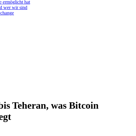
e ermöglicht hat
d wer wir sind
Exchange
is Teheran, was Bitcoin
egt