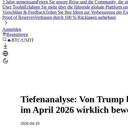
3 Jahre gemeinsam
Feiern Sie unsere Reise und die Community, die si
Über Toobit
Erfahren Sie mehr über die führende globale Plattform un
Vorschläge & Feedback
Teilen Sie Ihre Ideen zur Verbesserung der 
Proof of Reserves
Vertrauen durch 100 % Rücklagen aufgebaut
Anmelden
Registrieren
🔥BTC/USDT
Tiefenanalyse: Von Trump b
im April 2026 wirklich bew
2026-04-10