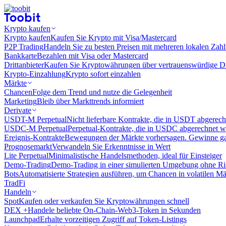
Krypto kaufen
Krypto kaufen
Kaufen Sie Krypto mit Visa/Mastercard
P2P Trading
Handeln Sie zu besten Preisen mit mehreren lokalen Zah
Bankkarte
Bezahlen mit Visa oder Mastercard
Drittanbieter
Kaufen Sie Kryptowährungen über vertrauenswürdige Drit
Krypto-Einzahlung
Krypto sofort einzahlen
Märkte
Chancen
Folge dem Trend und nutze die Gelegenheit
Marketing
Bleib über Markttrends informiert
Derivate
USDT-M Perpetual
Nicht lieferbare Kontrakte, die in USDT abgerec
USDC-M Perpetual
Perpetual-Kontrakte, die in USDC abgerechnet 
Ereignis-Kontrakte
Bewegungen der Märkte vorhersagen. Gewinne gan
Prognosemarkt
Verwandeln Sie Erkenntnisse in Wert
Lite Perpetual
Minimalistische Handelsmethoden, ideal für Einsteiger
Demo-Trading
Demo-Trading in einer simulierten Umgebung ohne Ri
Bots
Automatisierte Strategien ausführen, um Chancen in volatilen M
TradFi
Handeln
Spot
Kaufen oder verkaufen Sie Kryptowährungen schnell
DEX +
Handele beliebte On-Chain-Web3-Token in Sekunden
Launchpad
Erhalte vorzeitigen Zugriff auf Token-Listings