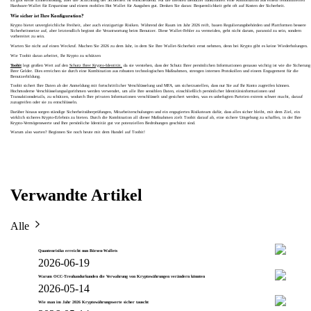
Hardware-Wallet für Ersparnisse und einem mobilen Hot Wallet für Ausgaben gut. Denken Sie daran: Bequemlichkeit geht oft auf Kosten der Sicherheit.
Wie sicher ist Ihre Konfiguration?
Krypto bietet unvergleichliche Freiheit, aber auch einzigartige Risiken. Während der Raum im Jahr 2026 reift, bauen Regulierungsbehörden und Plattformen bessere
Sicherheitsnetze auf, aber letztendlich beginnt die Verantwortung beim Benutzer. Diese Wallet-Fehler zu vermeiden, geht nicht darum, paranoid zu sein, sondern
vorbereitet zu sein.
Warten Sie nicht auf einen Weckruf. Machen Sie 2026 zu dem Jahr, in dem Sie Ihre Wallet-Sicherheit ernst nehmen, denn bei Krypto gibt es keine Wiederholungen.
Wie Toobit daran arbeitet, Ihr Krypto zu schützen
Toobit
legt großen Wert auf den
Schutz Ihrer Krypto-Identität,
da sie verstehen, dass der Schutz Ihrer persönlichen Informationen genauso wichtig ist wie die Sicherung
Ihrer Gelder. Dies erreichen sie durch eine Kombination aus robusten technologischen Maßnahmen, strengen internen Protokollen und einem Engagement für die
Benutzerbildung.
Toobit sichert Ihre Daten ab der Anmeldung mit fortschrittlicher Verschlüsselung und MFA, um sicherzustellen, dass nur Sie auf Ihr Konto zugreifen können.
Hochmoderne Verschlüsselungsalgorithmen werden verwendet, um alle Ihre sensiblen Daten, einschließlich persönlicher Identitätsinformationen und
Transaktionsdetails, zu schützen, wodurch Ihre privaten Informationen verschlüsselt und gesichert werden, was es unbefugten Parteien extrem schwer macht, darauf
zuzugreifen oder sie zu entschlüsseln.
Darüber hinaus sorgen ständige Sicherheitsüberprüfungen, Mitarbeiterschulungen und ein engagiertes Risikoteam dafür, dass alles sicher bleibt, mit dem Ziel, ein
wirklich sicheres Krypto-Erlebnis zu bieten. Durch die Kombination all dieser Maßnahmen zielt Toobit darauf ab, eine sichere Umgebung zu schaffen, in der Ihre
Krypto-Vermögenswerte und Ihre persönliche Identität gut vor potenziellen Bedrohungen geschützt sind.
Warum also warten? Beginnen Sie noch heute mit dem Handel auf Toobit!
Verwandte Artikel
Alle
Quantenrisiko erreicht nun Börsen-Wallets
2026-06-19
Warum OCC-Treuhandurkunden die Verwahrung von Kryptowährungen verändern könnten
2026-05-14
Wie man im Jahr 2026 Kryptowährungswerte sicher tauscht