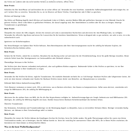
das Teilen mit anderen oder das nicht korrekte Sichern an mehreren sicheren, offline Orten.
Beste Praxis:
Schreiben Sie Ihre Seed-Phrase auf und bewahren Sie sie sicher offline auf. Verwenden Sie eine feuerfeste, wasserdichte Aufbewahrungsmethode und erwägen Sie, sie
auf 2 sichere Orte zu verteilen. Vermeiden Sie es, sie im Klartext auf Ihrem Telefon, Cloud-Speicher oder E-Mail zu speichern.
Klicken auf bösartige Links
Das Fallen auf Phishing-Angriffe durch Klicken auf täuschende Links in E-Mails, sozialen Medien DMs oder gefälschten Anzeigen ist eine führende Ursache für
geleerte Wallets. Diese Links führen zu gefälschten Websites, die darauf ausgelegt sind, Ihre Anmeldedaten zu stehlen oder Sie dazu zu bringen, bösartige
Transaktionen zu genehmigen.
Beste Praxis:
Überprüfen Sie immer die URLs doppelt, klicken Sie niemals auf Links in unerwünschten Nachrichten und aktivieren Sie Anti-Phishing-Codes, wo verfügbar.
Verwenden Sie offizielle App-Stores und setzen Sie Lesezeichen für die korrekten Anmeldeseiten. Wenn es dringend oder zu gut erscheint, um wahr zu sein, ist es das
wahrscheinlich auch.
Ignorieren von Sicherheitsupdates:
Das Vernachlässigen von Updates Ihrer Wallet-Software, Ihres Betriebssystems oder Ihrer Antivirenprogramme macht Sie anfällig für bekannte Exploits, die
Sicherheits-Patches beheben sollen.
Beste Praxis:
Sichern Sie Ihr Wallet, sobald Sie es erstellen. Bewahren Sie das Backup sicher auf und testen Sie die Wiederherstellung, bevor Sie große Beträge einzahlen. Dieser
einfache Schritt kann Ihre Vermögenswerte vor Geräteausfällen oder Diebstahl schützen.
Übermäßiges Vertrauen in Hot Wallets
Hot Wallets (mit dem Internet verbunden) sind praktisch, aber auch größeren Risiken ausgesetzt. Bedeutende Gelder in Hot Wallets zu speichern, ist wie Ihre
gesamten Ersparnisse in Ihrer Gesäßtasche zu tragen.
Beste Praxis:
Verwenden Sie Hot Wallets für kleine, tägliche Transaktionen. Für ernsthafte Bestände wechseln Sie zu Cold Storage: Hardware-Wallets oder luftgetrennte Geräte, die
nicht mit dem Internet verbunden sind. Kaufen Sie Hardware-Wallets immer direkt vom Hersteller, um Manipulationen zu vermeiden.
Fehlende Multi-Faktor-Authentifizierung (MFA)
Viele Benutzer versäumen es immer noch, 2FA zu aktivieren, was es Hackern erleichtert, ihre Konten zu kompromittieren. Selbst wenn aktiviert, entscheiden sich
einige für SMS-basierte 2FA, die anfällig für SIM-Swapping ist.
Beste Praxis:
Aktivieren Sie die stärkste Form von MFA, die für alle Ihre Krypto-Konten verfügbar ist. Authentifizierungs-Apps wie Google Authenticator sind SMS-basierter 2FA
überlegen, die anfällig für SIM-Swap-Angriffe sein kann. Darüber hinaus bieten Hardware-Sicherheitsschlüssel den höchsten Schutz.
Übereilte Transaktionen
Das Versäumnis, Zieladressen und Transaktionsbeträge vor der Bestätigung doppelt zu überprüfen, kann zu irreversiblen Verlusten führen. Betrüger verwenden häufig
Malware, um Adressen in Ihrer Zwischenablage subtil zu ändern.
Beste Praxis:
Überprüfen Sie immer die Wallet-Adresse des Empfängers Zeichen für Zeichen, bevor Sie Gelder senden. Für große Überweisungen sollten Sie zuerst eine kleine
Testtransaktion senden, um zu bestätigen, dass die Adresse korrekt ist. Seien Sie vorsichtig bei unerwarteten Token oder NFTs, die in Ihrem Wallet erscheinen; die
Interaktion mit ihnen könnte zu Schwachstellen führen.
Was ist die beste Wallet-Konfiguration?
Es gibt keine Einheitslösung, aber die Schichtung der Sicherheit ist entscheidend. Für die meisten Benutzer funktioniert eine Kombination aus einem renommierten