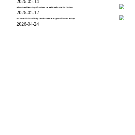
2026-05-14
Schraubenschlüssel-Angriffe nehmen zu, und Händler sind die Nächsten
2026-05-12
Der menschliche Multi-Sig: Nordkoreanische Krypto-Infiltration besiegen
2026-04-24