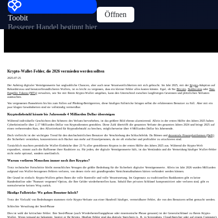
Öffnen
Toobit
Besserer Handel beginnt hier
Krypto-Wallet-Fehler, die 2026 vermieden werden sollten
2025-07-25
Der Aufstieg digitaler Vermögenswerte hat unglaubliche Chancen, aber auch neue Verantwortlichkeiten mit sich gebracht. Im Jahr 2025, mit der
Krypto
-Adoption auf
Rekordniveau und benutzerfreundlicheren Wallets, ist es leicht zu vergessen, dass ein kleiner Fehler alles kosten könnte. Egal, ob Sie
Bitcoin
,
Stablecoins
oder
Non-
Fungible Tokens (NFTs)
verwalten, wie Sie mit Ihrem Krypto-Wallet umgehen, kann den Unterschied zwischen langfristigen Gewinnen und plötzlichen Verlusten
ausmachen.
Von vergessenen Passwörtern bis hin zum Fallen auf Phishing-Betrügereien, diese häufigen Fallstricke bringen selbst die erfahrensten Benutzer zu Fall. Aber mit ein
paar klugen Gewohnheiten sind sie vollständig vermeidbar.
Kryptodiebstahl könnte bis Jahresende 4 Milliarden Dollar übersteigen
Während individuelle Geschichten den Schmerz des Verlusts hervorheben, ist das größere Bild ebenso alarmierend. Allein in der ersten Hälfte des Jahres 2025 haben
Cyberkriminelle über 2,17 Milliarden Dollar von Kryptodiensten gestohlen. Diese Zahl übertrifft die gesamten Verluste des gesamten Jahres 2024 und bringt 2025 auf
einen verheerenden Kurs, den Allzeitrekord für Kryptodiebstahl zu brechen, möglicherweise über 4 Milliarden Dollar bis Jahresende.
Doch vielleicht ist der wichtigste Trend für den durchschnittlichen Benutzer die Verschiebung des Schlachtfelds. Da Börsen und
dezentrale Finanzplattformen (DeFi)
die Sicherheit verstärken, konzentrieren sich Hacker nun mehr auf Einzelpersonen, da sie oft einfacher und profitabler zu attackieren sind.
Tatsächlich machten persönliche Wallet-Einbrüche über 23 % aller gestohlenen Kryptos in der ersten Hälfte des Jahres 2025 aus. Während die Krypto-Welt
expandiert, nimmt auch die Raffinesse ihrer Raubtiere zu. Für jeden, der digitale Vermögenswerte hält, ist das Verständnis und die Vermeidung häufiger Wallet-Fehler
nicht mehr optional, sondern unerlässlich.
Warum verlieren Menschen immer noch ihre Kryptos?
Trotz technischer Fortschritte bleibt menschliches Versagen die größte Bedrohung für die Sicherheit digitaler Vermögenswerte. Allein im Jahr 2026 wurden Milliarden
aufgrund von Wallet-bezogenen Fehlern verloren, von denen viele mit grundlegenden Vorsichtsmaßnahmen hätten verhindert werden können.
Der Grund ist einfach: Krypto-Wallets geben Ihnen die volle Kontrolle und volle Verantwortung. Im Gegensatz zu traditionellen Bankkonten gibt es keine
Kundenhotline oder "Passwort vergessen"-Option, die Ihre Gelder wiederherstellen kann. Sobald Ihre privaten Schlüssel kompromittiert oder verloren sind, gibt es
normalerweise keinen Weg zurück.
Häufige Fallstricke: Wo gehen Benutzer falsch?
Trotz der Vielzahl von Bedrohungen stammen viele Krypto-Verluste aus einer Handvoll häufiger, vermeidbarer Fehler, die von den Benutzern selbst gemacht werden.
Schlechte Verwaltung der Seed-Phrase
Dies ist wohl der kritischste Fehler. Ihre Seed-Phrase (auch Wiederherstellungsphrase oder mnemonische Phrase genannt) ist der Generalschlüssel zu Ihrem Krypto-
Wallet. Wenn jemand sie bekommt, besitzt er Ihr Krypto. Häufige Fehler sind das digitale Speichern (z. B. in Screenshots, Cloud-Speicher oder auf einem Computer),