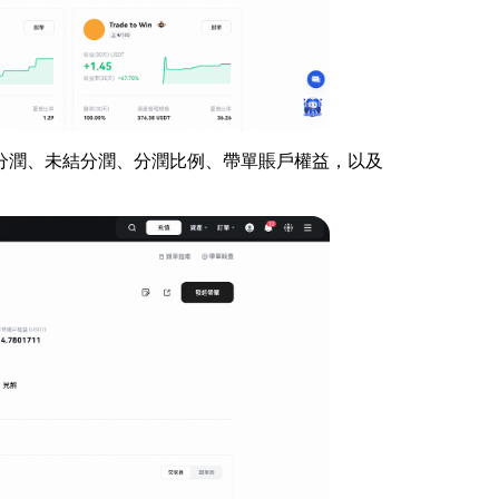
結分潤、未結分潤、分潤比例、帶單賬戶權益，以及