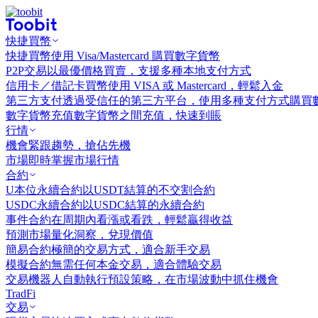
快捷買幣
快捷買幣
使用 Visa/Mastercard 購買數字貨幣
P2P交易
以最優價格買賣，支援多種本地支付方式
信用卡／借記卡買幣
使用 VISA 或 Mastercard，輕鬆入金
第三方支付
透過受信任的第三方平台，使用多種支付方式購買
數字貨幣充值
數字貨幣之間充值，快速到賬
行情
機會
緊跟趨勢，搶佔先機
市場
即時掌握市場行情
合約
U本位永續合約
以USDT結算的不交割合約
USDC永續合約
以USDC結算的永續合約
事件合約
在周期內看漲或看跌，輕鬆贏得收益
預測市場
量化洞察，兌現價值
簡易合約
極簡的交易方式，適合新手交易
模擬合約
無需任何本金交易，適合體驗交易
交易機器人
自動執行預設策略，在市場波動中抓住機會
TradFi
交易