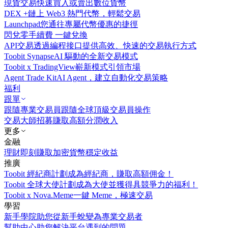
現貨交易
快速買入或賣出數位貨幣
DEX +
鏈上 Web3 熱門代幣，輕鬆交易
Launchpad
您通往專屬代幣優惠的捷徑
閃兌
零手續費 一鍵兌換
API交易
透過編程接口提供高效、快速的交易執行方式
Toobit Synapse
AI 驅動的全新交易模式
Toobit x TradingView
嶄新模式引領市場
Agent Trade Kit
AI Agent，建立自動化交易策略
福利
跟單
跟隨專業交易員
跟隨全球頂級交易員操作
交易大師招募
賺取高額分潤收入
更多
金融
理財
即刻賺取加密貨幣穩定收益
推廣
Toobit 經紀商計劃
成為經紀商，賺取高額佣金！
Toobit 全球大使計劃
成為大使並獲得具競爭力的福利！
Toobit x Nova.Meme
一鍵 Meme，極速交易
學習
新手學院
助您從新手蛻變為專業交易者
幫助中心
助您解決平台遇到的問題