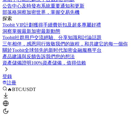
公告中心
及時發布系統重要通知和更新
部落格
洞察加密世界，掌握交易先機
探索
Toobit VIP計劃
獲得手續費折扣及超多專屬好禮
洞察
掌握最新加密最新動態
Toobit社群
用戶交流經驗、分享知識和討論話題
三年相伴，感恩同行
致敬我們的旅程，和共建它的每一個你
關於Toobit
全球領先的新时代加密金融服務平台
產品建議與反饋
告訴我們您的想法
資產儲備證明
100%資產儲備，值得信賴
登錄
註冊
🔥BTC/USDT