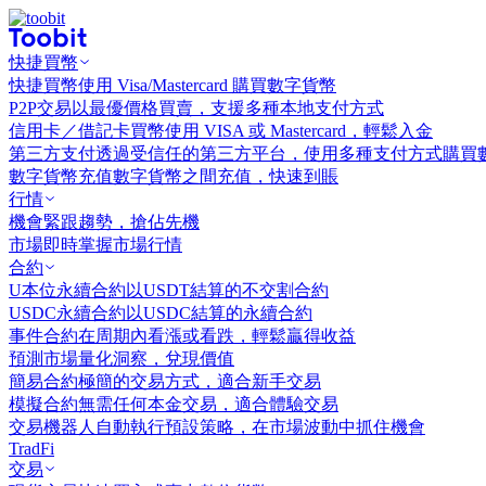
快捷買幣
快捷買幣
使用 Visa/Mastercard 購買數字貨幣
P2P交易
以最優價格買賣，支援多種本地支付方式
信用卡／借記卡買幣
使用 VISA 或 Mastercard，輕鬆入金
第三方支付
透過受信任的第三方平台，使用多種支付方式購買
數字貨幣充值
數字貨幣之間充值，快速到賬
行情
機會
緊跟趨勢，搶佔先機
市場
即時掌握市場行情
合約
U本位永續合約
以USDT結算的不交割合約
USDC永續合約
以USDC結算的永續合約
事件合約
在周期內看漲或看跌，輕鬆贏得收益
預測市場
量化洞察，兌現價值
簡易合約
極簡的交易方式，適合新手交易
模擬合約
無需任何本金交易，適合體驗交易
交易機器人
自動執行預設策略，在市場波動中抓住機會
TradFi
交易