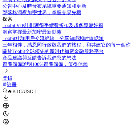
公告中心
及時發布系統重要通知和更新
部落格
洞察加密世界，掌握交易先機
探索
Toobit VIP計劃
獲得手續費折扣及超多專屬好禮
洞察
掌握最新加密最新動態
Toobit社群
用戶交流經驗、分享知識和討論話題
三年相伴，感恩同行
致敬我們的旅程，和共建它的每一個你
關於Toobit
全球領先的新时代加密金融服務平台
產品建議與反饋
告訴我們您的想法
資產儲備證明
100%資產儲備，值得信賴
登錄
註冊
🔥BTC/USDT