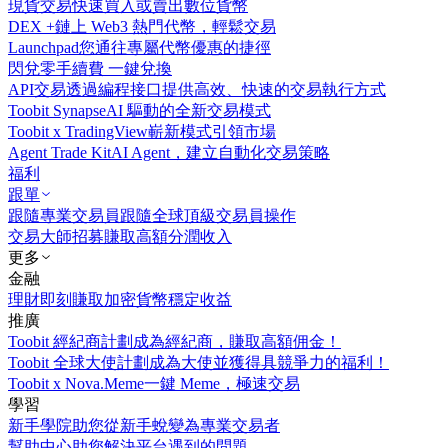
現貨交易
快速買入或賣出數位貨幣
DEX +
鏈上 Web3 熱門代幣，輕鬆交易
Launchpad
您通往專屬代幣優惠的捷徑
閃兌
零手續費 一鍵兌換
API交易
透過編程接口提供高效、快速的交易執行方式
Toobit Synapse
AI 驅動的全新交易模式
Toobit x TradingView
嶄新模式引領市場
Agent Trade Kit
AI Agent，建立自動化交易策略
福利
跟單
跟隨專業交易員
跟隨全球頂級交易員操作
交易大師招募
賺取高額分潤收入
更多
金融
理財
即刻賺取加密貨幣穩定收益
推廣
Toobit 經紀商計劃
成為經紀商，賺取高額佣金！
Toobit 全球大使計劃
成為大使並獲得具競爭力的福利！
Toobit x Nova.Meme
一鍵 Meme，極速交易
學習
新手學院
助您從新手蛻變為專業交易者
幫助中心
助您解決平台遇到的問題