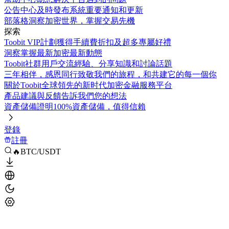
公告中心
及時發布系統重要通知和更新
部落格
洞察加密世界，掌握交易先機
探索
Toobit VIP計劃
獲得手續費折扣及超多專屬好禮
洞察
掌握最新加密最新動態
Toobit社群
用戶交流經驗、分享知識和討論話題
三年相伴，感恩同行
致敬我們的旅程，和共建它的每一個你
關於Toobit
全球領先的新时代加密金融服務平台
產品建議與反饋
告訴我們您的想法
資產儲備證明
100%資產儲備，值得信賴
登錄
註冊
🔥BTC/USDT