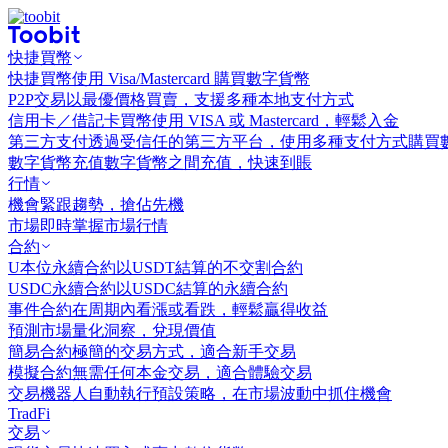
快捷買幣
快捷買幣
使用 Visa/Mastercard 購買數字貨幣
P2P交易
以最優價格買賣，支援多種本地支付方式
信用卡／借記卡買幣
使用 VISA 或 Mastercard，輕鬆入金
第三方支付
透過受信任的第三方平台，使用多種支付方式購買
數字貨幣充值
數字貨幣之間充值，快速到賬
行情
機會
緊跟趨勢，搶佔先機
市場
即時掌握市場行情
合約
U本位永續合約
以USDT結算的不交割合約
USDC永續合約
以USDC結算的永續合約
事件合約
在周期內看漲或看跌，輕鬆贏得收益
預測市場
量化洞察，兌現價值
簡易合約
極簡的交易方式，適合新手交易
模擬合約
無需任何本金交易，適合體驗交易
交易機器人
自動執行預設策略，在市場波動中抓住機會
TradFi
交易