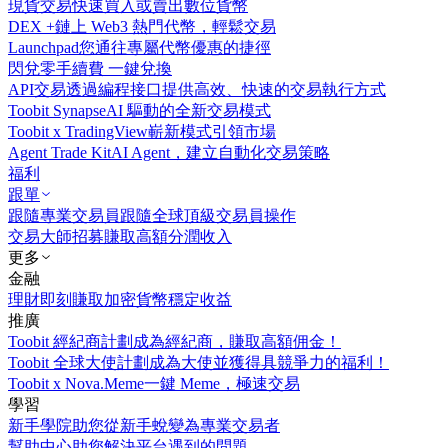
現貨交易
快速買入或賣出數位貨幣
DEX +
鏈上 Web3 熱門代幣，輕鬆交易
Launchpad
您通往專屬代幣優惠的捷徑
閃兌
零手續費 一鍵兌換
API交易
透過編程接口提供高效、快速的交易執行方式
Toobit Synapse
AI 驅動的全新交易模式
Toobit x TradingView
嶄新模式引領市場
Agent Trade Kit
AI Agent，建立自動化交易策略
福利
跟單
跟隨專業交易員
跟隨全球頂級交易員操作
交易大師招募
賺取高額分潤收入
更多
金融
理財
即刻賺取加密貨幣穩定收益
推廣
Toobit 經紀商計劃
成為經紀商，賺取高額佣金！
Toobit 全球大使計劃
成為大使並獲得具競爭力的福利！
Toobit x Nova.Meme
一鍵 Meme，極速交易
學習
新手學院
助您從新手蛻變為專業交易者
幫助中心
助您解決平台遇到的問題