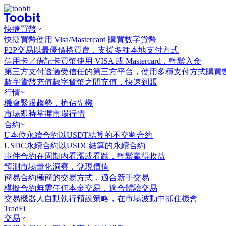
快捷買幣
快捷買幣
使用 Visa/Mastercard 購買數字貨幣
P2P交易
以最優價格買賣，支援多種本地支付方式
信用卡／借記卡買幣
使用 VISA 或 Mastercard，輕鬆入金
第三方支付
透過受信任的第三方平台，使用多種支付方式購買
數字貨幣充值
數字貨幣之間充值，快速到賬
行情
機會
緊跟趨勢，搶佔先機
市場
即時掌握市場行情
合約
U本位永續合約
以USDT結算的不交割合約
USDC永續合約
以USDC結算的永續合約
事件合約
在周期內看漲或看跌，輕鬆贏得收益
預測市場
量化洞察，兌現價值
簡易合約
極簡的交易方式，適合新手交易
模擬合約
無需任何本金交易，適合體驗交易
交易機器人
自動執行預設策略，在市場波動中抓住機會
TradFi
交易