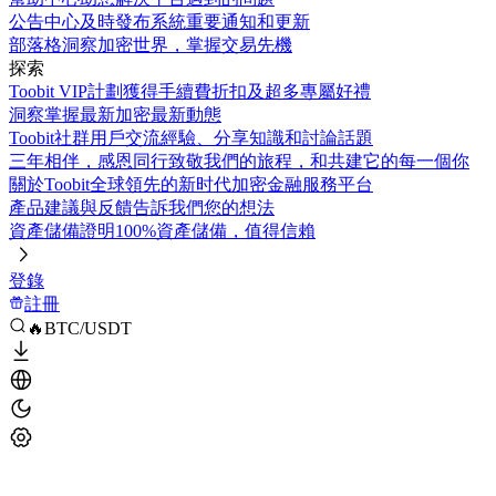
公告中心
及時發布系統重要通知和更新
部落格
洞察加密世界，掌握交易先機
探索
Toobit VIP計劃
獲得手續費折扣及超多專屬好禮
洞察
掌握最新加密最新動態
Toobit社群
用戶交流經驗、分享知識和討論話題
三年相伴，感恩同行
致敬我們的旅程，和共建它的每一個你
關於Toobit
全球領先的新时代加密金融服務平台
產品建議與反饋
告訴我們您的想法
資產儲備證明
100%資產儲備，值得信賴
登錄
註冊
🔥BTC/USDT