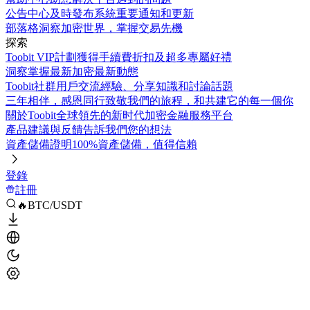
公告中心
及時發布系統重要通知和更新
部落格
洞察加密世界，掌握交易先機
探索
Toobit VIP計劃
獲得手續費折扣及超多專屬好禮
洞察
掌握最新加密最新動態
Toobit社群
用戶交流經驗、分享知識和討論話題
三年相伴，感恩同行
致敬我們的旅程，和共建它的每一個你
關於Toobit
全球領先的新时代加密金融服務平台
產品建議與反饋
告訴我們您的想法
資產儲備證明
100%資產儲備，值得信賴
登錄
註冊
🔥BTC/USDT