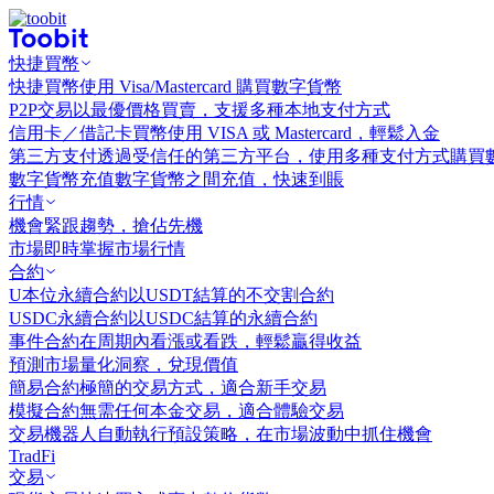
快捷買幣
快捷買幣
使用 Visa/Mastercard 購買數字貨幣
P2P交易
以最優價格買賣，支援多種本地支付方式
信用卡／借記卡買幣
使用 VISA 或 Mastercard，輕鬆入金
第三方支付
透過受信任的第三方平台，使用多種支付方式購買
數字貨幣充值
數字貨幣之間充值，快速到賬
行情
機會
緊跟趨勢，搶佔先機
市場
即時掌握市場行情
合約
U本位永續合約
以USDT結算的不交割合約
USDC永續合約
以USDC結算的永續合約
事件合約
在周期內看漲或看跌，輕鬆贏得收益
預測市場
量化洞察，兌現價值
簡易合約
極簡的交易方式，適合新手交易
模擬合約
無需任何本金交易，適合體驗交易
交易機器人
自動執行預設策略，在市場波動中抓住機會
TradFi
交易