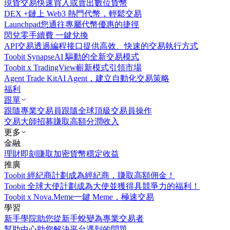
現貨交易
快速買入或賣出數位貨幣
DEX +
鏈上 Web3 熱門代幣，輕鬆交易
Launchpad
您通往專屬代幣優惠的捷徑
閃兌
零手續費 一鍵兌換
API交易
透過編程接口提供高效、快速的交易執行方式
Toobit Synapse
AI 驅動的全新交易模式
Toobit x TradingView
嶄新模式引領市場
Agent Trade Kit
AI Agent，建立自動化交易策略
福利
跟單
跟隨專業交易員
跟隨全球頂級交易員操作
交易大師招募
賺取高額分潤收入
更多
金融
理財
即刻賺取加密貨幣穩定收益
推廣
Toobit 經紀商計劃
成為經紀商，賺取高額佣金！
Toobit 全球大使計劃
成為大使並獲得具競爭力的福利！
Toobit x Nova.Meme
一鍵 Meme，極速交易
學習
新手學院
助您從新手蛻變為專業交易者
幫助中心
助您解決平台遇到的問題