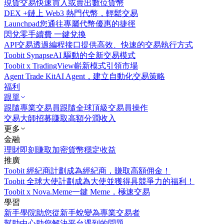
現貨交易
快速買入或賣出數位貨幣
DEX +
鏈上 Web3 熱門代幣，輕鬆交易
Launchpad
您通往專屬代幣優惠的捷徑
閃兌
零手續費 一鍵兌換
API交易
透過編程接口提供高效、快速的交易執行方式
Toobit Synapse
AI 驅動的全新交易模式
Toobit x TradingView
嶄新模式引領市場
Agent Trade Kit
AI Agent，建立自動化交易策略
福利
跟單
跟隨專業交易員
跟隨全球頂級交易員操作
交易大師招募
賺取高額分潤收入
更多
金融
理財
即刻賺取加密貨幣穩定收益
推廣
Toobit 經紀商計劃
成為經紀商，賺取高額佣金！
Toobit 全球大使計劃
成為大使並獲得具競爭力的福利！
Toobit x Nova.Meme
一鍵 Meme，極速交易
學習
新手學院
助您從新手蛻變為專業交易者
幫助中心
助您解決平台遇到的問題