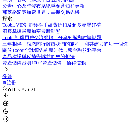
公告中心
及時發布系統重要通知和更新
部落格
洞察加密世界，掌握交易先機
探索
Toobit VIP計劃
獲得手續費折扣及超多專屬好禮
洞察
掌握最新加密最新動態
Toobit社群
用戶交流經驗、分享知識和討論話題
三年相伴，感恩同行
致敬我們的旅程，和共建它的每一個你
關於Toobit
全球領先的新时代加密金融服務平台
產品建議與反饋
告訴我們您的想法
資產儲備證明
100%資產儲備，值得信賴
登錄
註冊
🔥BTC/USDT