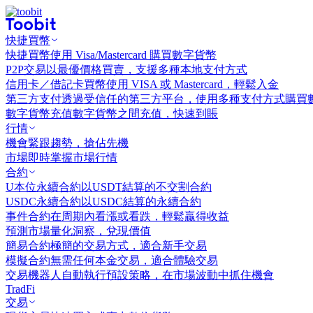
快捷買幣
快捷買幣
使用 Visa/Mastercard 購買數字貨幣
P2P交易
以最優價格買賣，支援多種本地支付方式
信用卡／借記卡買幣
使用 VISA 或 Mastercard，輕鬆入金
第三方支付
透過受信任的第三方平台，使用多種支付方式購買
數字貨幣充值
數字貨幣之間充值，快速到賬
行情
機會
緊跟趨勢，搶佔先機
市場
即時掌握市場行情
合約
U本位永續合約
以USDT結算的不交割合約
USDC永續合約
以USDC結算的永續合約
事件合約
在周期內看漲或看跌，輕鬆贏得收益
預測市場
量化洞察，兌現價值
簡易合約
極簡的交易方式，適合新手交易
模擬合約
無需任何本金交易，適合體驗交易
交易機器人
自動執行預設策略，在市場波動中抓住機會
TradFi
交易