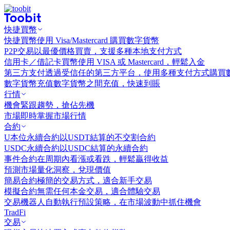
快捷買幣
快捷買幣
使用 Visa/Mastercard 購買數字貨幣
P2P交易
以最優價格買賣，支援多種本地支付方式
信用卡／借記卡買幣
使用 VISA 或 Mastercard，輕鬆入金
第三方支付
透過受信任的第三方平台，使用多種支付方式購買
數字貨幣充值
數字貨幣之間充值，快速到賬
行情
機會
緊跟趨勢，搶佔先機
市場
即時掌握市場行情
合約
U本位永續合約
以USDT結算的不交割合約
USDC永續合約
以USDC結算的永續合約
事件合約
在周期內看漲或看跌，輕鬆贏得收益
預測市場
量化洞察，兌現價值
簡易合約
極簡的交易方式，適合新手交易
模擬合約
無需任何本金交易，適合體驗交易
交易機器人
自動執行預設策略，在市場波動中抓住機會
TradFi
交易