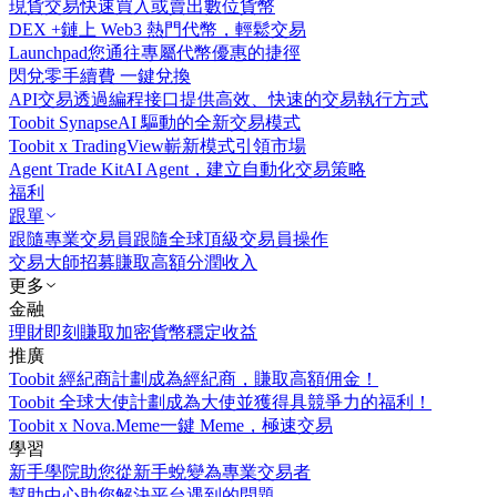
現貨交易
快速買入或賣出數位貨幣
DEX +
鏈上 Web3 熱門代幣，輕鬆交易
Launchpad
您通往專屬代幣優惠的捷徑
閃兌
零手續費 一鍵兌換
API交易
透過編程接口提供高效、快速的交易執行方式
Toobit Synapse
AI 驅動的全新交易模式
Toobit x TradingView
嶄新模式引領市場
Agent Trade Kit
AI Agent，建立自動化交易策略
福利
跟單
跟隨專業交易員
跟隨全球頂級交易員操作
交易大師招募
賺取高額分潤收入
更多
金融
理財
即刻賺取加密貨幣穩定收益
推廣
Toobit 經紀商計劃
成為經紀商，賺取高額佣金！
Toobit 全球大使計劃
成為大使並獲得具競爭力的福利！
Toobit x Nova.Meme
一鍵 Meme，極速交易
學習
新手學院
助您從新手蛻變為專業交易者
幫助中心
助您解決平台遇到的問題