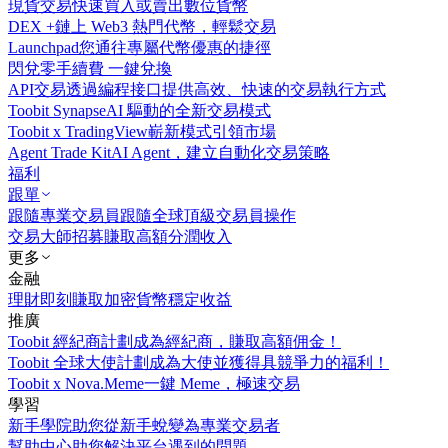
現貨交易
快速買入或賣出數位貨幣
DEX +
鏈上 Web3 熱門代幣，輕鬆交易
Launchpad
您通往專屬代幣優惠的捷徑
閃兌
零手續費 一鍵兌換
API交易
透過編程接口提供高效、快速的交易執行方式
Toobit Synapse
AI 驅動的全新交易模式
Toobit x TradingView
嶄新模式引領市場
Agent Trade Kit
AI Agent，建立自動化交易策略
福利
跟單
跟隨專業交易員
跟隨全球頂級交易員操作
交易大師招募
賺取高額分潤收入
更多
金融
理財
即刻賺取加密貨幣穩定收益
推廣
Toobit 經紀商計劃
成為經紀商，賺取高額佣金！
Toobit 全球大使計劃
成為大使並獲得具競爭力的福利！
Toobit x Nova.Meme
一鍵 Meme，極速交易
學習
新手學院
助您從新手蛻變為專業交易者
幫助中心
助您解決平台遇到的問題