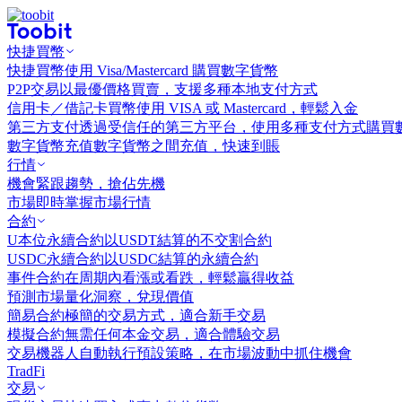
快捷買幣
快捷買幣
使用 Visa/Mastercard 購買數字貨幣
P2P交易
以最優價格買賣，支援多種本地支付方式
信用卡／借記卡買幣
使用 VISA 或 Mastercard，輕鬆入金
第三方支付
透過受信任的第三方平台，使用多種支付方式購買
數字貨幣充值
數字貨幣之間充值，快速到賬
行情
機會
緊跟趨勢，搶佔先機
市場
即時掌握市場行情
合約
U本位永續合約
以USDT結算的不交割合約
USDC永續合約
以USDC結算的永續合約
事件合約
在周期內看漲或看跌，輕鬆贏得收益
預測市場
量化洞察，兌現價值
簡易合約
極簡的交易方式，適合新手交易
模擬合約
無需任何本金交易，適合體驗交易
交易機器人
自動執行預設策略，在市場波動中抓住機會
TradFi
交易