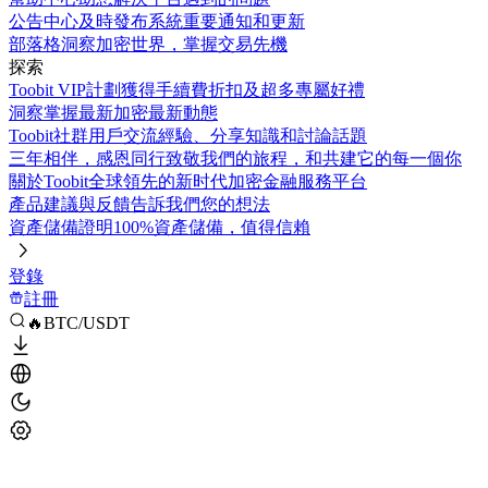
公告中心
及時發布系統重要通知和更新
部落格
洞察加密世界，掌握交易先機
探索
Toobit VIP計劃
獲得手續費折扣及超多專屬好禮
洞察
掌握最新加密最新動態
Toobit社群
用戶交流經驗、分享知識和討論話題
三年相伴，感恩同行
致敬我們的旅程，和共建它的每一個你
關於Toobit
全球領先的新时代加密金融服務平台
產品建議與反饋
告訴我們您的想法
資產儲備證明
100%資產儲備，值得信賴
登錄
註冊
🔥BTC/USDT