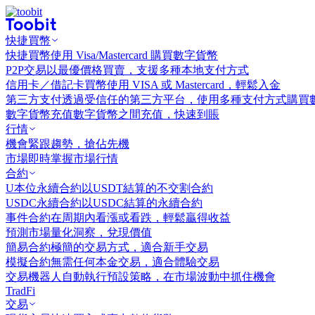
快捷買幣
快捷買幣
使用 Visa/Mastercard 購買數字貨幣
P2P交易
以最優價格買賣，支援多種本地支付方式
信用卡／借記卡買幣
使用 VISA 或 Mastercard，輕鬆入金
第三方支付
透過受信任的第三方平台，使用多種支付方式購買
數字貨幣充值
數字貨幣之間充值，快速到賬
行情
機會
緊跟趨勢，搶佔先機
市場
即時掌握市場行情
合約
U本位永續合約
以USDT結算的不交割合約
USDC永續合約
以USDC結算的永續合約
事件合約
在周期內看漲或看跌，輕鬆贏得收益
預測市場
量化洞察，兌現價值
簡易合約
極簡的交易方式，適合新手交易
模擬合約
無需任何本金交易，適合體驗交易
交易機器人
自動執行預設策略，在市場波動中抓住機會
TradFi
交易