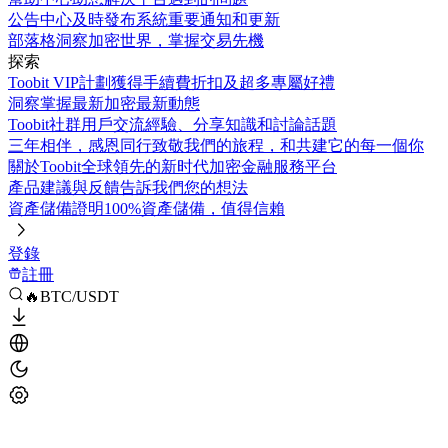
公告中心
及時發布系統重要通知和更新
部落格
洞察加密世界，掌握交易先機
探索
Toobit VIP計劃
獲得手續費折扣及超多專屬好禮
洞察
掌握最新加密最新動態
Toobit社群
用戶交流經驗、分享知識和討論話題
三年相伴，感恩同行
致敬我們的旅程，和共建它的每一個你
關於Toobit
全球領先的新时代加密金融服務平台
產品建議與反饋
告訴我們您的想法
資產儲備證明
100%資產儲備，值得信賴
登錄
註冊
🔥BTC/USDT