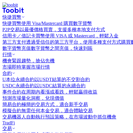
快捷買幣
快捷買幣
使用 Visa/Mastercard 購買數字貨幣
P2P交易
以最優價格買賣，支援多種本地支付方式
信用卡／借記卡買幣
使用 VISA 或 Mastercard，輕鬆入金
第三方支付
透過受信任的第三方平台，使用多種支付方式購買
數字貨幣充值
數字貨幣之間充值，快速到賬
行情
機會
緊跟趨勢，搶佔先機
市場
即時掌握市場行情
合約
U本位永續合約
以USDT結算的不交割合約
USDC永續合約
以USDC結算的永續合約
事件合約
在周期內看漲或看跌，輕鬆贏得收益
預測市場
量化洞察，兌現價值
簡易合約
極簡的交易方式，適合新手交易
模擬合約
無需任何本金交易，適合體驗交易
交易機器人
自動執行預設策略，在市場波動中抓住機會
TradFi
交易