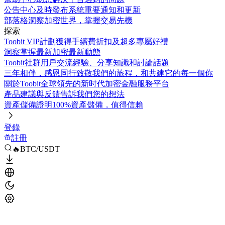
公告中心
及時發布系統重要通知和更新
部落格
洞察加密世界，掌握交易先機
探索
Toobit VIP計劃
獲得手續費折扣及超多專屬好禮
洞察
掌握最新加密最新動態
Toobit社群
用戶交流經驗、分享知識和討論話題
三年相伴，感恩同行
致敬我們的旅程，和共建它的每一個你
關於Toobit
全球領先的新时代加密金融服務平台
產品建議與反饋
告訴我們您的想法
資產儲備證明
100%資產儲備，值得信賴
登錄
註冊
🔥BTC/USDT