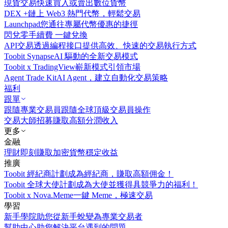
現貨交易
快速買入或賣出數位貨幣
DEX +
鏈上 Web3 熱門代幣，輕鬆交易
Launchpad
您通往專屬代幣優惠的捷徑
閃兌
零手續費 一鍵兌換
API交易
透過編程接口提供高效、快速的交易執行方式
Toobit Synapse
AI 驅動的全新交易模式
Toobit x TradingView
嶄新模式引領市場
Agent Trade Kit
AI Agent，建立自動化交易策略
福利
跟單
跟隨專業交易員
跟隨全球頂級交易員操作
交易大師招募
賺取高額分潤收入
更多
金融
理財
即刻賺取加密貨幣穩定收益
推廣
Toobit 經紀商計劃
成為經紀商，賺取高額佣金！
Toobit 全球大使計劃
成為大使並獲得具競爭力的福利！
Toobit x Nova.Meme
一鍵 Meme，極速交易
學習
新手學院
助您從新手蛻變為專業交易者
幫助中心
助您解決平台遇到的問題