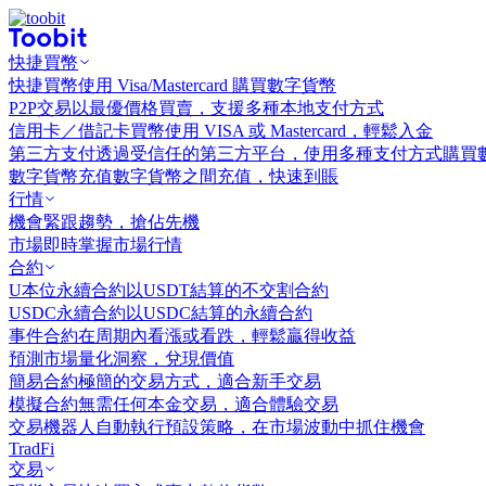
快捷買幣
快捷買幣
使用 Visa/Mastercard 購買數字貨幣
P2P交易
以最優價格買賣，支援多種本地支付方式
信用卡／借記卡買幣
使用 VISA 或 Mastercard，輕鬆入金
第三方支付
透過受信任的第三方平台，使用多種支付方式購買
數字貨幣充值
數字貨幣之間充值，快速到賬
行情
機會
緊跟趨勢，搶佔先機
市場
即時掌握市場行情
合約
U本位永續合約
以USDT結算的不交割合約
USDC永續合約
以USDC結算的永續合約
事件合約
在周期內看漲或看跌，輕鬆贏得收益
預測市場
量化洞察，兌現價值
簡易合約
極簡的交易方式，適合新手交易
模擬合約
無需任何本金交易，適合體驗交易
交易機器人
自動執行預設策略，在市場波動中抓住機會
TradFi
交易