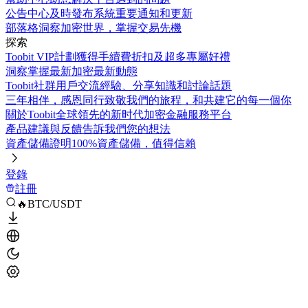
公告中心
及時發布系統重要通知和更新
部落格
洞察加密世界，掌握交易先機
探索
Toobit VIP計劃
獲得手續費折扣及超多專屬好禮
洞察
掌握最新加密最新動態
Toobit社群
用戶交流經驗、分享知識和討論話題
三年相伴，感恩同行
致敬我們的旅程，和共建它的每一個你
關於Toobit
全球領先的新时代加密金融服務平台
產品建議與反饋
告訴我們您的想法
資產儲備證明
100%資產儲備，值得信賴
登錄
註冊
🔥BTC/USDT