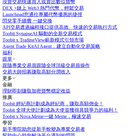
現貨交易
快速買入或賣出數位貨幣
DEX +
鏈上 Web3 熱門代幣，輕鬆交易
Launchpad
您通往專屬代幣優惠的捷徑
閃兌
零手續費 一鍵兌換
API交易
透過編程接口提供高效、快速的交易執行方式
Toobit Synapse
AI 驅動的全新交易模式
Toobit x TradingView
嶄新模式引領市場
Agent Trade Kit
AI Agent，建立自動化交易策略
福利
跟單
跟隨專業交易員
跟隨全球頂級交易員操作
交易大師招募
賺取高額分潤收入
更多
金融
理財
即刻賺取加密貨幣穩定收益
推廣
Toobit 經紀商計劃
成為經紀商，賺取高額佣金！
Toobit 全球大使計劃
成為大使並獲得具競爭力的福利！
Toobit x Nova.Meme
一鍵 Meme，極速交易
學習
新手學院
助您從新手蛻變為專業交易者
幫助中心
助您解決平台遇到的問題