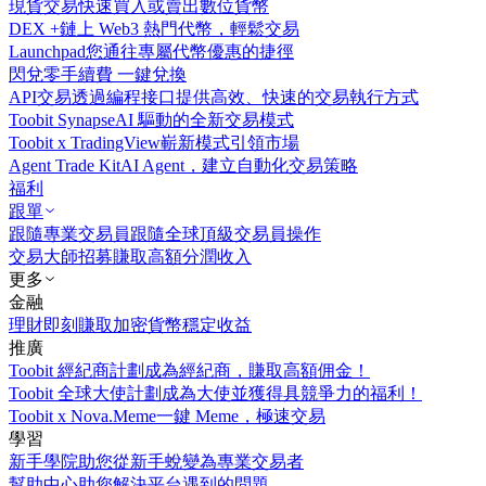
現貨交易
快速買入或賣出數位貨幣
DEX +
鏈上 Web3 熱門代幣，輕鬆交易
Launchpad
您通往專屬代幣優惠的捷徑
閃兌
零手續費 一鍵兌換
API交易
透過編程接口提供高效、快速的交易執行方式
Toobit Synapse
AI 驅動的全新交易模式
Toobit x TradingView
嶄新模式引領市場
Agent Trade Kit
AI Agent，建立自動化交易策略
福利
跟單
跟隨專業交易員
跟隨全球頂級交易員操作
交易大師招募
賺取高額分潤收入
更多
金融
理財
即刻賺取加密貨幣穩定收益
推廣
Toobit 經紀商計劃
成為經紀商，賺取高額佣金！
Toobit 全球大使計劃
成為大使並獲得具競爭力的福利！
Toobit x Nova.Meme
一鍵 Meme，極速交易
學習
新手學院
助您從新手蛻變為專業交易者
幫助中心
助您解決平台遇到的問題