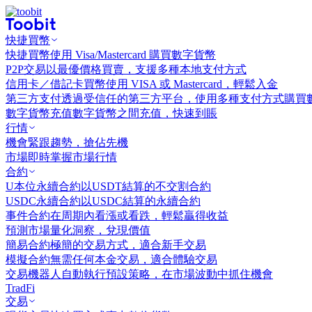
快捷買幣
快捷買幣
使用 Visa/Mastercard 購買數字貨幣
P2P交易
以最優價格買賣，支援多種本地支付方式
信用卡／借記卡買幣
使用 VISA 或 Mastercard，輕鬆入金
第三方支付
透過受信任的第三方平台，使用多種支付方式購買
數字貨幣充值
數字貨幣之間充值，快速到賬
行情
機會
緊跟趨勢，搶佔先機
市場
即時掌握市場行情
合約
U本位永續合約
以USDT結算的不交割合約
USDC永續合約
以USDC結算的永續合約
事件合約
在周期內看漲或看跌，輕鬆贏得收益
預測市場
量化洞察，兌現價值
簡易合約
極簡的交易方式，適合新手交易
模擬合約
無需任何本金交易，適合體驗交易
交易機器人
自動執行預設策略，在市場波動中抓住機會
TradFi
交易