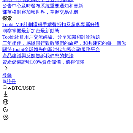
公告中心
及時發布系統重要通知和更新
部落格
洞察加密世界，掌握交易先機
探索
Toobit VIP計劃
獲得手續費折扣及超多專屬好禮
洞察
掌握最新加密最新動態
Toobit社群
用戶交流經驗、分享知識和討論話題
三年相伴，感恩同行
致敬我們的旅程，和共建它的每一個你
關於Toobit
全球領先的新时代加密金融服務平台
產品建議與反饋
告訴我們您的想法
資產儲備證明
100%資產儲備，值得信賴
登錄
註冊
🔥BTC/USDT