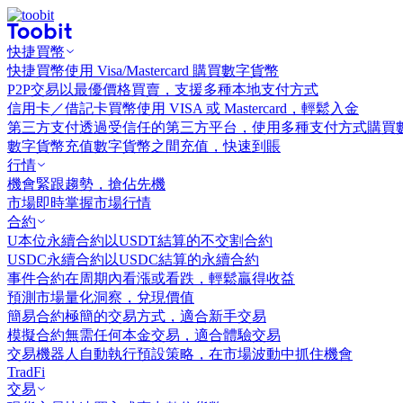
快捷買幣
快捷買幣
使用 Visa/Mastercard 購買數字貨幣
P2P交易
以最優價格買賣，支援多種本地支付方式
信用卡／借記卡買幣
使用 VISA 或 Mastercard，輕鬆入金
第三方支付
透過受信任的第三方平台，使用多種支付方式購買
數字貨幣充值
數字貨幣之間充值，快速到賬
行情
機會
緊跟趨勢，搶佔先機
市場
即時掌握市場行情
合約
U本位永續合約
以USDT結算的不交割合約
USDC永續合約
以USDC結算的永續合約
事件合約
在周期內看漲或看跌，輕鬆贏得收益
預測市場
量化洞察，兌現價值
簡易合約
極簡的交易方式，適合新手交易
模擬合約
無需任何本金交易，適合體驗交易
交易機器人
自動執行預設策略，在市場波動中抓住機會
TradFi
交易