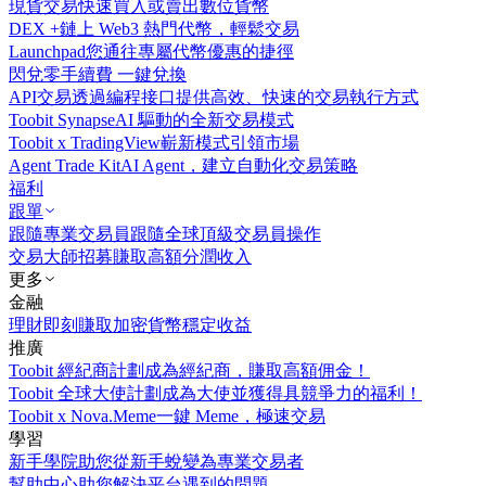
現貨交易
快速買入或賣出數位貨幣
DEX +
鏈上 Web3 熱門代幣，輕鬆交易
Launchpad
您通往專屬代幣優惠的捷徑
閃兌
零手續費 一鍵兌換
API交易
透過編程接口提供高效、快速的交易執行方式
Toobit Synapse
AI 驅動的全新交易模式
Toobit x TradingView
嶄新模式引領市場
Agent Trade Kit
AI Agent，建立自動化交易策略
福利
跟單
跟隨專業交易員
跟隨全球頂級交易員操作
交易大師招募
賺取高額分潤收入
更多
金融
理財
即刻賺取加密貨幣穩定收益
推廣
Toobit 經紀商計劃
成為經紀商，賺取高額佣金！
Toobit 全球大使計劃
成為大使並獲得具競爭力的福利！
Toobit x Nova.Meme
一鍵 Meme，極速交易
學習
新手學院
助您從新手蛻變為專業交易者
幫助中心
助您解決平台遇到的問題