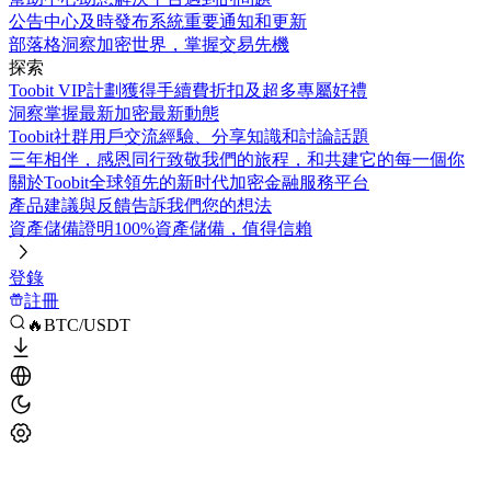
公告中心
及時發布系統重要通知和更新
部落格
洞察加密世界，掌握交易先機
探索
Toobit VIP計劃
獲得手續費折扣及超多專屬好禮
洞察
掌握最新加密最新動態
Toobit社群
用戶交流經驗、分享知識和討論話題
三年相伴，感恩同行
致敬我們的旅程，和共建它的每一個你
關於Toobit
全球領先的新时代加密金融服務平台
產品建議與反饋
告訴我們您的想法
資產儲備證明
100%資產儲備，值得信賴
登錄
註冊
🔥BTC/USDT