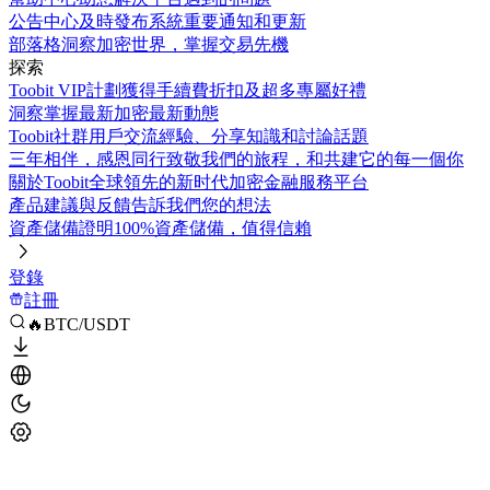
公告中心
及時發布系統重要通知和更新
部落格
洞察加密世界，掌握交易先機
探索
Toobit VIP計劃
獲得手續費折扣及超多專屬好禮
洞察
掌握最新加密最新動態
Toobit社群
用戶交流經驗、分享知識和討論話題
三年相伴，感恩同行
致敬我們的旅程，和共建它的每一個你
關於Toobit
全球領先的新时代加密金融服務平台
產品建議與反饋
告訴我們您的想法
資產儲備證明
100%資產儲備，值得信賴
登錄
註冊
🔥BTC/USDT