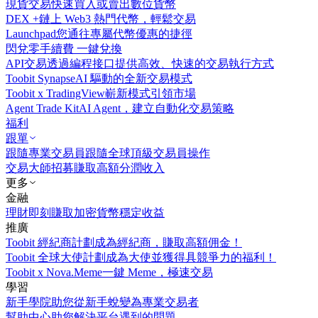
現貨交易
快速買入或賣出數位貨幣
DEX +
鏈上 Web3 熱門代幣，輕鬆交易
Launchpad
您通往專屬代幣優惠的捷徑
閃兌
零手續費 一鍵兌換
API交易
透過編程接口提供高效、快速的交易執行方式
Toobit Synapse
AI 驅動的全新交易模式
Toobit x TradingView
嶄新模式引領市場
Agent Trade Kit
AI Agent，建立自動化交易策略
福利
跟單
跟隨專業交易員
跟隨全球頂級交易員操作
交易大師招募
賺取高額分潤收入
更多
金融
理財
即刻賺取加密貨幣穩定收益
推廣
Toobit 經紀商計劃
成為經紀商，賺取高額佣金！
Toobit 全球大使計劃
成為大使並獲得具競爭力的福利！
Toobit x Nova.Meme
一鍵 Meme，極速交易
學習
新手學院
助您從新手蛻變為專業交易者
幫助中心
助您解決平台遇到的問題