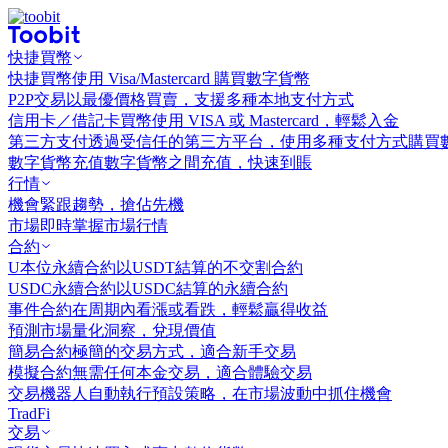
快捷買幣
快捷買幣
使用 Visa/Mastercard 購買數字貨幣
P2P交易
以最優價格買賣，支援多種本地支付方式
信用卡／借記卡買幣
使用 VISA 或 Mastercard，輕鬆入金
第三方支付
透過受信任的第三方平台，使用多種支付方式購買
數字貨幣充值
數字貨幣之間充值，快速到賬
行情
機會
緊跟趨勢，搶佔先機
市場
即時掌握市場行情
合約
U本位永續合約
以USDT結算的不交割合約
USDC永續合約
以USDC結算的永續合約
事件合約
在周期內看漲或看跌，輕鬆贏得收益
預測市場
量化洞察，兌現價值
簡易合約
極簡的交易方式，適合新手交易
模擬合約
無需任何本金交易，適合體驗交易
交易機器人
自動執行預設策略，在市場波動中抓住機會
TradFi
交易