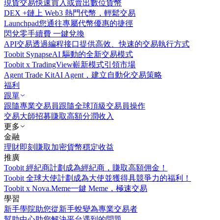
現貨交易
快速買入或賣出數位貨幣
DEX +
鏈上 Web3 熱門代幣，輕鬆交易
Launchpad
您通往專屬代幣優惠的捷徑
閃兌
零手續費 一鍵兌換
API交易
透過編程接口提供高效、快速的交易執行方式
Toobit Synapse
AI 驅動的全新交易模式
Toobit x TradingView
嶄新模式引領市場
Agent Trade Kit
AI Agent，建立自動化交易策略
福利
跟單
跟隨專業交易員
跟隨全球頂級交易員操作
交易大師招募
賺取高額分潤收入
更多
金融
理財
即刻賺取加密貨幣穩定收益
推廣
Toobit 經紀商計劃
成為經紀商，賺取高額佣金！
Toobit 全球大使計劃
成為大使並獲得具競爭力的福利！
Toobit x Nova.Meme
一鍵 Meme，極速交易
學習
新手學院
助您從新手蛻變為專業交易者
幫助中心
助您解決平台遇到的問題