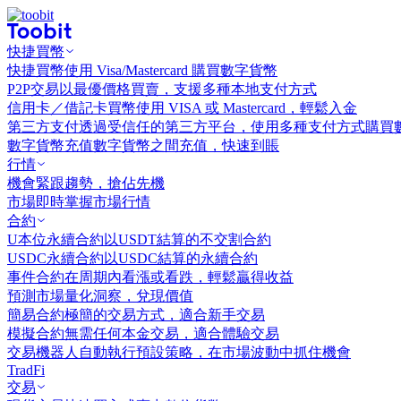
快捷買幣
快捷買幣
使用 Visa/Mastercard 購買數字貨幣
P2P交易
以最優價格買賣，支援多種本地支付方式
信用卡／借記卡買幣
使用 VISA 或 Mastercard，輕鬆入金
第三方支付
透過受信任的第三方平台，使用多種支付方式購買
數字貨幣充值
數字貨幣之間充值，快速到賬
行情
機會
緊跟趨勢，搶佔先機
市場
即時掌握市場行情
合約
U本位永續合約
以USDT結算的不交割合約
USDC永續合約
以USDC結算的永續合約
事件合約
在周期內看漲或看跌，輕鬆贏得收益
預測市場
量化洞察，兌現價值
簡易合約
極簡的交易方式，適合新手交易
模擬合約
無需任何本金交易，適合體驗交易
交易機器人
自動執行預設策略，在市場波動中抓住機會
TradFi
交易