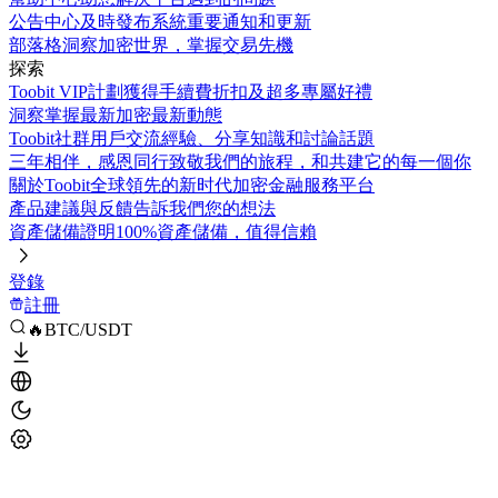
公告中心
及時發布系統重要通知和更新
部落格
洞察加密世界，掌握交易先機
探索
Toobit VIP計劃
獲得手續費折扣及超多專屬好禮
洞察
掌握最新加密最新動態
Toobit社群
用戶交流經驗、分享知識和討論話題
三年相伴，感恩同行
致敬我們的旅程，和共建它的每一個你
關於Toobit
全球領先的新时代加密金融服務平台
產品建議與反饋
告訴我們您的想法
資產儲備證明
100%資產儲備，值得信賴
登錄
註冊
🔥BTC/USDT