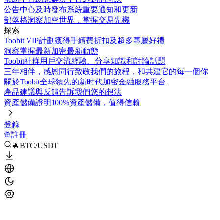
公告中心
及時發布系統重要通知和更新
部落格
洞察加密世界，掌握交易先機
探索
Toobit VIP計劃
獲得手續費折扣及超多專屬好禮
洞察
掌握最新加密最新動態
Toobit社群
用戶交流經驗、分享知識和討論話題
三年相伴，感恩同行
致敬我們的旅程，和共建它的每一個你
關於Toobit
全球領先的新时代加密金融服務平台
產品建議與反饋
告訴我們您的想法
資產儲備證明
100%資產儲備，值得信賴
登錄
註冊
🔥BTC/USDT