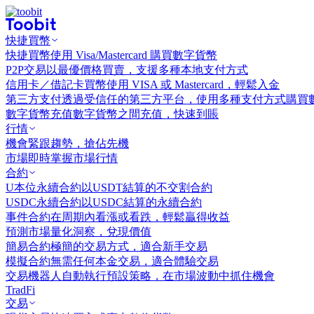
快捷買幣
快捷買幣
使用 Visa/Mastercard 購買數字貨幣
P2P交易
以最優價格買賣，支援多種本地支付方式
信用卡／借記卡買幣
使用 VISA 或 Mastercard，輕鬆入金
第三方支付
透過受信任的第三方平台，使用多種支付方式購買
數字貨幣充值
數字貨幣之間充值，快速到賬
行情
機會
緊跟趨勢，搶佔先機
市場
即時掌握市場行情
合約
U本位永續合約
以USDT結算的不交割合約
USDC永續合約
以USDC結算的永續合約
事件合約
在周期內看漲或看跌，輕鬆贏得收益
預測市場
量化洞察，兌現價值
簡易合約
極簡的交易方式，適合新手交易
模擬合約
無需任何本金交易，適合體驗交易
交易機器人
自動執行預設策略，在市場波動中抓住機會
TradFi
交易