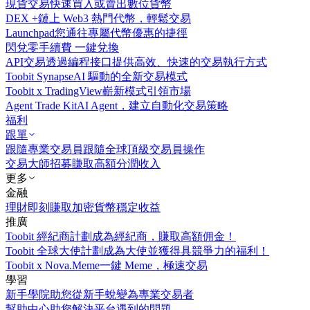
現貨交易
快速買入或賣出數位貨幣
DEX +
鏈上 Web3 熱門代幣，輕鬆交易
Launchpad
您通往專屬代幣優惠的捷徑
閃兌
零手續費 一鍵兌換
API交易
透過編程接口提供高效、快速的交易執行方式
Toobit Synapse
AI 驅動的全新交易模式
Toobit x TradingView
嶄新模式引領市場
Agent Trade Kit
AI Agent，建立自動化交易策略
福利
跟單
跟隨專業交易員
跟隨全球頂級交易員操作
交易大師招募
賺取高額分潤收入
更多
金融
理財
即刻賺取加密貨幣穩定收益
推廣
Toobit 經紀商計劃
成為經紀商，賺取高額佣金！
Toobit 全球大使計劃
成為大使並獲得具競爭力的福利！
Toobit x Nova.Meme
一鍵 Meme，極速交易
學習
新手學院
助您從新手蛻變為專業交易者
幫助中心
助您解決平台遇到的問題