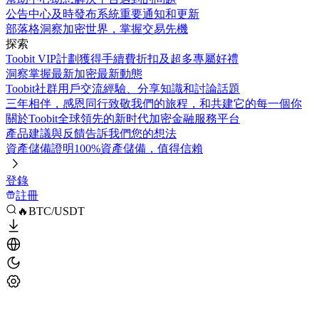
公告中心
及時發布系統重要通知和更新
部落格
洞察加密世界，掌握交易先機
探索
Toobit VIP計劃
獲得手續費折扣及超多專屬好禮
洞察
掌握最新加密最新動態
Toobit社群
用戶交流經驗、分享知識和討論話題
三年相伴，感恩同行
致敬我們的旅程，和共建它的每一個你
關於Toobit
全球領先的新时代加密金融服務平台
產品建議與反饋
告訴我們您的想法
資產儲備證明
100%資產儲備，值得信賴
登錄
註冊
🔥BTC/USDT