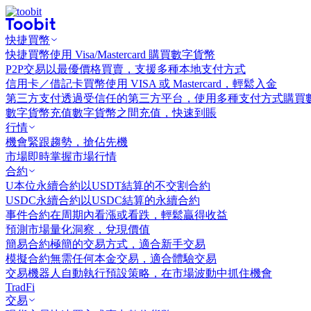
快捷買幣
快捷買幣
使用 Visa/Mastercard 購買數字貨幣
P2P交易
以最優價格買賣，支援多種本地支付方式
信用卡／借記卡買幣
使用 VISA 或 Mastercard，輕鬆入金
第三方支付
透過受信任的第三方平台，使用多種支付方式購買
數字貨幣充值
數字貨幣之間充值，快速到賬
行情
機會
緊跟趨勢，搶佔先機
市場
即時掌握市場行情
合約
U本位永續合約
以USDT結算的不交割合約
USDC永續合約
以USDC結算的永續合約
事件合約
在周期內看漲或看跌，輕鬆贏得收益
預測市場
量化洞察，兌現價值
簡易合約
極簡的交易方式，適合新手交易
模擬合約
無需任何本金交易，適合體驗交易
交易機器人
自動執行預設策略，在市場波動中抓住機會
TradFi
交易