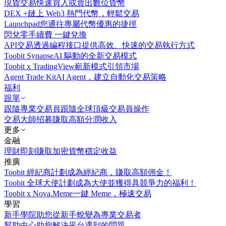
現貨交易
快速買入或賣出數位貨幣
DEX +
鏈上 Web3 熱門代幣，輕鬆交易
Launchpad
您通往專屬代幣優惠的捷徑
閃兌
零手續費 一鍵兌換
API交易
透過編程接口提供高效、快速的交易執行方式
Toobit Synapse
AI 驅動的全新交易模式
Toobit x TradingView
嶄新模式引領市場
Agent Trade Kit
AI Agent，建立自動化交易策略
福利
跟單
跟隨專業交易員
跟隨全球頂級交易員操作
交易大師招募
賺取高額分潤收入
更多
金融
理財
即刻賺取加密貨幣穩定收益
推廣
Toobit 經紀商計劃
成為經紀商，賺取高額佣金！
Toobit 全球大使計劃
成為大使並獲得具競爭力的福利！
Toobit x Nova.Meme
一鍵 Meme，極速交易
學習
新手學院
助您從新手蛻變為專業交易者
幫助中心
助您解決平台遇到的問題