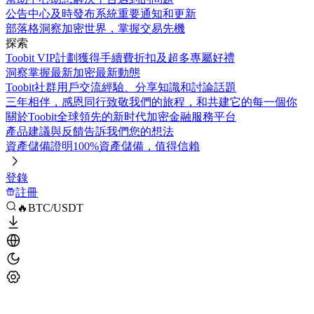
公告中心
及時發布系統重要通知和更新
部落格
洞察加密世界，掌握交易先機
探索
Toobit VIP計劃
獲得手續費折扣及超多專屬好禮
洞察
掌握最新加密最新動態
Toobit社群
用戶交流經驗、分享知識和討論話題
三年相伴，感恩同行
致敬我們的旅程，和共建它的每一個你
關於Toobit
全球領先的新时代加密金融服務平台
產品建議與反饋
告訴我們您的想法
資產儲備證明
100%資產儲備，值得信賴
登錄
註冊
🔥BTC/USDT