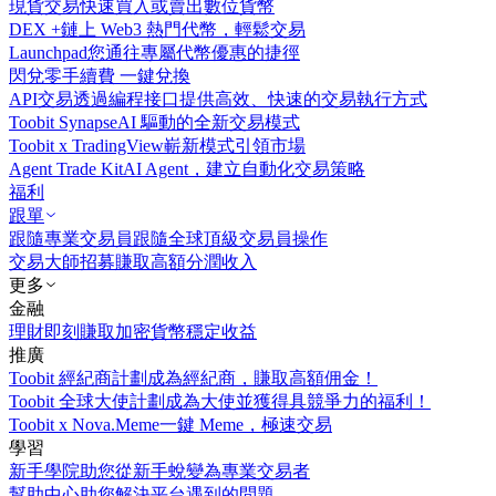
現貨交易
快速買入或賣出數位貨幣
DEX +
鏈上 Web3 熱門代幣，輕鬆交易
Launchpad
您通往專屬代幣優惠的捷徑
閃兌
零手續費 一鍵兌換
API交易
透過編程接口提供高效、快速的交易執行方式
Toobit Synapse
AI 驅動的全新交易模式
Toobit x TradingView
嶄新模式引領市場
Agent Trade Kit
AI Agent，建立自動化交易策略
福利
跟單
跟隨專業交易員
跟隨全球頂級交易員操作
交易大師招募
賺取高額分潤收入
更多
金融
理財
即刻賺取加密貨幣穩定收益
推廣
Toobit 經紀商計劃
成為經紀商，賺取高額佣金！
Toobit 全球大使計劃
成為大使並獲得具競爭力的福利！
Toobit x Nova.Meme
一鍵 Meme，極速交易
學習
新手學院
助您從新手蛻變為專業交易者
幫助中心
助您解決平台遇到的問題