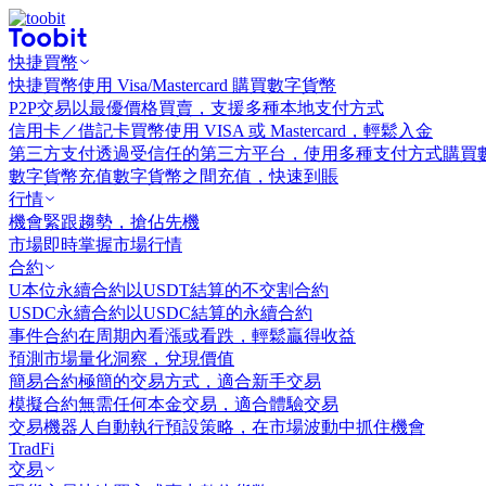
快捷買幣
快捷買幣
使用 Visa/Mastercard 購買數字貨幣
P2P交易
以最優價格買賣，支援多種本地支付方式
信用卡／借記卡買幣
使用 VISA 或 Mastercard，輕鬆入金
第三方支付
透過受信任的第三方平台，使用多種支付方式購買
數字貨幣充值
數字貨幣之間充值，快速到賬
行情
機會
緊跟趨勢，搶佔先機
市場
即時掌握市場行情
合約
U本位永續合約
以USDT結算的不交割合約
USDC永續合約
以USDC結算的永續合約
事件合約
在周期內看漲或看跌，輕鬆贏得收益
預測市場
量化洞察，兌現價值
簡易合約
極簡的交易方式，適合新手交易
模擬合約
無需任何本金交易，適合體驗交易
交易機器人
自動執行預設策略，在市場波動中抓住機會
TradFi
交易