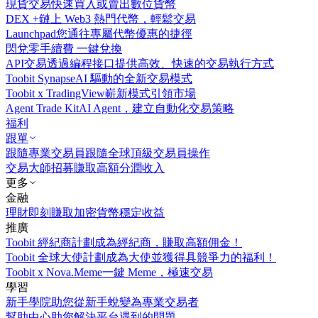
現貨交易
快速買入或賣出數位貨幣
DEX +
鏈上 Web3 熱門代幣，輕鬆交易
Launchpad
您通往專屬代幣優惠的捷徑
閃兌
零手續費 一鍵兌換
API交易
透過編程接口提供高效、快速的交易執行方式
Toobit Synapse
AI 驅動的全新交易模式
Toobit x TradingView
嶄新模式引領市場
Agent Trade Kit
AI Agent，建立自動化交易策略
福利
跟單
跟隨專業交易員
跟隨全球頂級交易員操作
交易大師招募
賺取高額分潤收入
更多
金融
理財
即刻賺取加密貨幣穩定收益
推廣
Toobit 經紀商計劃
成為經紀商，賺取高額佣金！
Toobit 全球大使計劃
成為大使並獲得具競爭力的福利！
Toobit x Nova.Meme
一鍵 Meme，極速交易
學習
新手學院
助您從新手蛻變為專業交易者
幫助中心
助您解決平台遇到的問題