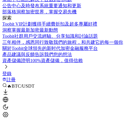
公告中心
及時發布系統重要通知和更新
部落格
洞察加密世界，掌握交易先機
探索
Toobit VIP計劃
獲得手續費折扣及超多專屬好禮
洞察
掌握最新加密最新動態
Toobit社群
用戶交流經驗、分享知識和討論話題
三年相伴，感恩同行
致敬我們的旅程，和共建它的每一個你
關於Toobit
全球領先的新时代加密金融服務平台
產品建議與反饋
告訴我們您的想法
資產儲備證明
100%資產儲備，值得信賴
登錄
註冊
🔥BTC/USDT