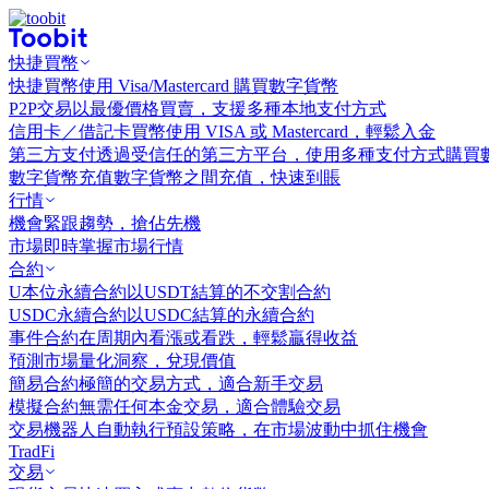
快捷買幣
快捷買幣
使用 Visa/Mastercard 購買數字貨幣
P2P交易
以最優價格買賣，支援多種本地支付方式
信用卡／借記卡買幣
使用 VISA 或 Mastercard，輕鬆入金
第三方支付
透過受信任的第三方平台，使用多種支付方式購買
數字貨幣充值
數字貨幣之間充值，快速到賬
行情
機會
緊跟趨勢，搶佔先機
市場
即時掌握市場行情
合約
U本位永續合約
以USDT結算的不交割合約
USDC永續合約
以USDC結算的永續合約
事件合約
在周期內看漲或看跌，輕鬆贏得收益
預測市場
量化洞察，兌現價值
簡易合約
極簡的交易方式，適合新手交易
模擬合約
無需任何本金交易，適合體驗交易
交易機器人
自動執行預設策略，在市場波動中抓住機會
TradFi
交易