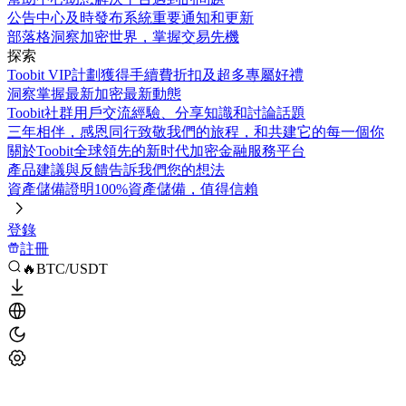
公告中心
及時發布系統重要通知和更新
部落格
洞察加密世界，掌握交易先機
探索
Toobit VIP計劃
獲得手續費折扣及超多專屬好禮
洞察
掌握最新加密最新動態
Toobit社群
用戶交流經驗、分享知識和討論話題
三年相伴，感恩同行
致敬我們的旅程，和共建它的每一個你
關於Toobit
全球領先的新时代加密金融服務平台
產品建議與反饋
告訴我們您的想法
資產儲備證明
100%資產儲備，值得信賴
登錄
註冊
🔥BTC/USDT