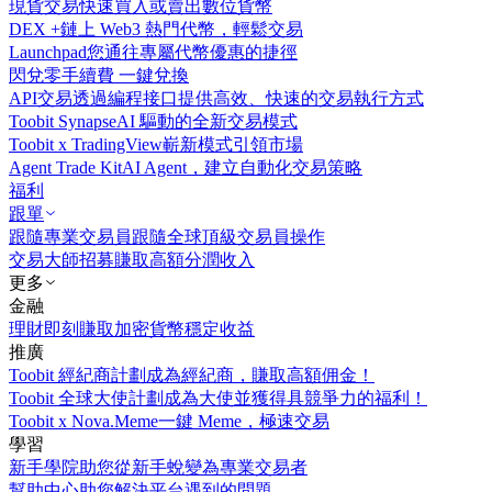
現貨交易
快速買入或賣出數位貨幣
DEX +
鏈上 Web3 熱門代幣，輕鬆交易
Launchpad
您通往專屬代幣優惠的捷徑
閃兌
零手續費 一鍵兌換
API交易
透過編程接口提供高效、快速的交易執行方式
Toobit Synapse
AI 驅動的全新交易模式
Toobit x TradingView
嶄新模式引領市場
Agent Trade Kit
AI Agent，建立自動化交易策略
福利
跟單
跟隨專業交易員
跟隨全球頂級交易員操作
交易大師招募
賺取高額分潤收入
更多
金融
理財
即刻賺取加密貨幣穩定收益
推廣
Toobit 經紀商計劃
成為經紀商，賺取高額佣金！
Toobit 全球大使計劃
成為大使並獲得具競爭力的福利！
Toobit x Nova.Meme
一鍵 Meme，極速交易
學習
新手學院
助您從新手蛻變為專業交易者
幫助中心
助您解決平台遇到的問題