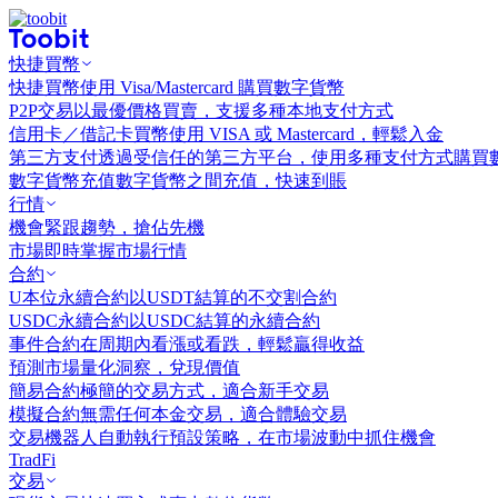
快捷買幣
快捷買幣
使用 Visa/Mastercard 購買數字貨幣
P2P交易
以最優價格買賣，支援多種本地支付方式
信用卡／借記卡買幣
使用 VISA 或 Mastercard，輕鬆入金
第三方支付
透過受信任的第三方平台，使用多種支付方式購買
數字貨幣充值
數字貨幣之間充值，快速到賬
行情
機會
緊跟趨勢，搶佔先機
市場
即時掌握市場行情
合約
U本位永續合約
以USDT結算的不交割合約
USDC永續合約
以USDC結算的永續合約
事件合約
在周期內看漲或看跌，輕鬆贏得收益
預測市場
量化洞察，兌現價值
簡易合約
極簡的交易方式，適合新手交易
模擬合約
無需任何本金交易，適合體驗交易
交易機器人
自動執行預設策略，在市場波動中抓住機會
TradFi
交易