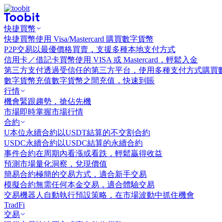
快捷買幣
快捷買幣
使用 Visa/Mastercard 購買數字貨幣
P2P交易
以最優價格買賣，支援多種本地支付方式
信用卡／借記卡買幣
使用 VISA 或 Mastercard，輕鬆入金
第三方支付
透過受信任的第三方平台，使用多種支付方式購買
數字貨幣充值
數字貨幣之間充值，快速到賬
行情
機會
緊跟趨勢，搶佔先機
市場
即時掌握市場行情
合約
U本位永續合約
以USDT結算的不交割合約
USDC永續合約
以USDC結算的永續合約
事件合約
在周期內看漲或看跌，輕鬆贏得收益
預測市場
量化洞察，兌現價值
簡易合約
極簡的交易方式，適合新手交易
模擬合約
無需任何本金交易，適合體驗交易
交易機器人
自動執行預設策略，在市場波動中抓住機會
TradFi
交易