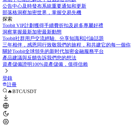
公告中心
及時發布系統重要通知和更新
部落格
洞察加密世界，掌握交易先機
探索
Toobit VIP計劃
獲得手續費折扣及超多專屬好禮
洞察
掌握最新加密最新動態
Toobit社群
用戶交流經驗、分享知識和討論話題
三年相伴，感恩同行
致敬我們的旅程，和共建它的每一個你
關於Toobit
全球領先的新时代加密金融服務平台
產品建議與反饋
告訴我們您的想法
資產儲備證明
100%資產儲備，值得信賴
登錄
註冊
🔥BTC/USDT