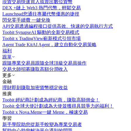
現貨交易
快速買入或賣出數位貨幣
DEX +
鏈上 Web3 熱門代幣，輕鬆交易
Launchpad
您通往專屬代幣優惠的捷徑
閃兌
零手續費 一鍵兌換
API交易
透過編程接口提供高效、快速的交易執行方式
Toobit Synapse
AI 驅動的全新交易模式
Toobit x TradingView
嶄新模式引領市場
Agent Trade Kit
AI Agent，建立自動化交易策略
福利
跟單
跟隨專業交易員
跟隨全球頂級交易員操作
交易大師招募
賺取高額分潤收入
更多
金融
理財
即刻賺取加密貨幣穩定收益
推廣
Toobit 經紀商計劃
成為經紀商，賺取高額佣金！
Toobit 全球大使計劃
成為大使並獲得具競爭力的福利！
Toobit x Nova.Meme
一鍵 Meme，極速交易
學習
新手學院
助您從新手蛻變為專業交易者
幫助中心
助您解決平台遇到的問題