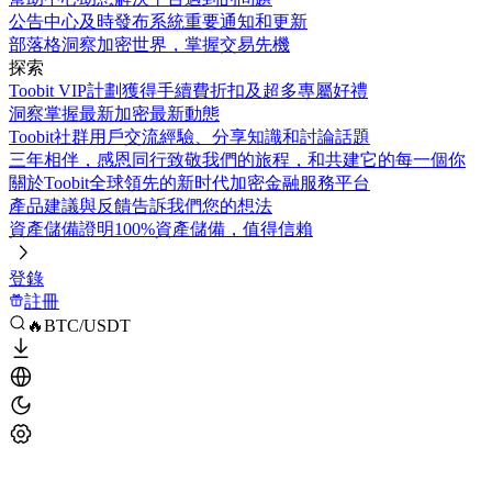
公告中心
及時發布系統重要通知和更新
部落格
洞察加密世界，掌握交易先機
探索
Toobit VIP計劃
獲得手續費折扣及超多專屬好禮
洞察
掌握最新加密最新動態
Toobit社群
用戶交流經驗、分享知識和討論話題
三年相伴，感恩同行
致敬我們的旅程，和共建它的每一個你
關於Toobit
全球領先的新时代加密金融服務平台
產品建議與反饋
告訴我們您的想法
資產儲備證明
100%資產儲備，值得信賴
登錄
註冊
🔥BTC/USDT