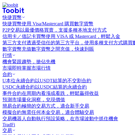
快捷買幣
快捷買幣
使用 Visa/Mastercard 購買數字貨幣
P2P交易
以最優價格買賣，支援多種本地支付方式
信用卡／借記卡買幣
使用 VISA 或 Mastercard，輕鬆入金
第三方支付
透過受信任的第三方平台，使用多種支付方式購買
數字貨幣充值
數字貨幣之間充值，快速到賬
行情
機會
緊跟趨勢，搶佔先機
市場
即時掌握市場行情
合約
U本位永續合約
以USDT結算的不交割合約
USDC永續合約
以USDC結算的永續合約
事件合約
在周期內看漲或看跌，輕鬆贏得收益
預測市場
量化洞察，兌現價值
簡易合約
極簡的交易方式，適合新手交易
模擬合約
無需任何本金交易，適合體驗交易
交易機器人
自動執行預設策略，在市場波動中抓住機會
TradFi
交易