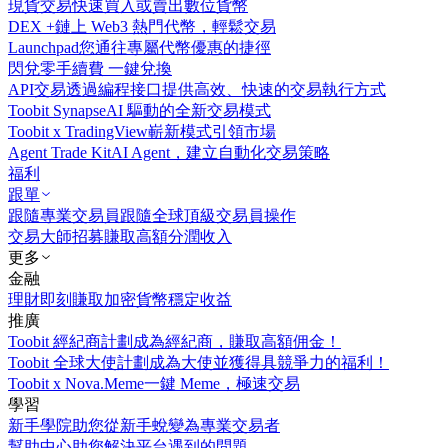
現貨交易
快速買入或賣出數位貨幣
DEX +
鏈上 Web3 熱門代幣，輕鬆交易
Launchpad
您通往專屬代幣優惠的捷徑
閃兌
零手續費 一鍵兌換
API交易
透過編程接口提供高效、快速的交易執行方式
Toobit Synapse
AI 驅動的全新交易模式
Toobit x TradingView
嶄新模式引領市場
Agent Trade Kit
AI Agent，建立自動化交易策略
福利
跟單
跟隨專業交易員
跟隨全球頂級交易員操作
交易大師招募
賺取高額分潤收入
更多
金融
理財
即刻賺取加密貨幣穩定收益
推廣
Toobit 經紀商計劃
成為經紀商，賺取高額佣金！
Toobit 全球大使計劃
成為大使並獲得具競爭力的福利！
Toobit x Nova.Meme
一鍵 Meme，極速交易
學習
新手學院
助您從新手蛻變為專業交易者
幫助中心
助您解決平台遇到的問題