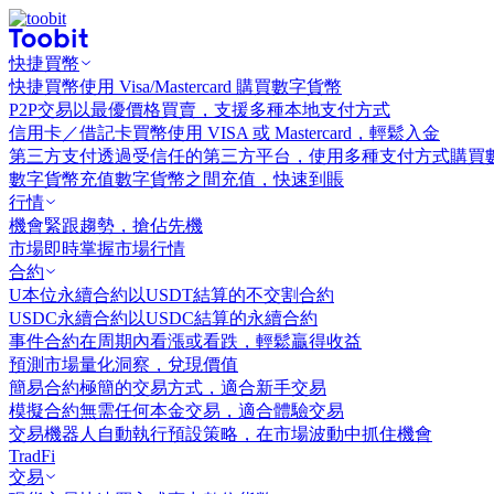
快捷買幣
快捷買幣
使用 Visa/Mastercard 購買數字貨幣
P2P交易
以最優價格買賣，支援多種本地支付方式
信用卡／借記卡買幣
使用 VISA 或 Mastercard，輕鬆入金
第三方支付
透過受信任的第三方平台，使用多種支付方式購買
數字貨幣充值
數字貨幣之間充值，快速到賬
行情
機會
緊跟趨勢，搶佔先機
市場
即時掌握市場行情
合約
U本位永續合約
以USDT結算的不交割合約
USDC永續合約
以USDC結算的永續合約
事件合約
在周期內看漲或看跌，輕鬆贏得收益
預測市場
量化洞察，兌現價值
簡易合約
極簡的交易方式，適合新手交易
模擬合約
無需任何本金交易，適合體驗交易
交易機器人
自動執行預設策略，在市場波動中抓住機會
TradFi
交易