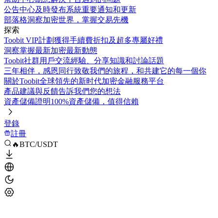
公告中心
及時發布系統重要通知和更新
部落格
洞察加密世界，掌握交易先機
探索
Toobit VIP計劃
獲得手續費折扣及超多專屬好禮
洞察
掌握最新加密最新動態
Toobit社群
用戶交流經驗、分享知識和討論話題
三年相伴，感恩同行
致敬我們的旅程，和共建它的每一個你
關於Toobit
全球領先的新时代加密金融服務平台
產品建議與反饋
告訴我們您的想法
資產儲備證明
100%資產儲備，值得信賴
登錄
註冊
🔥BTC/USDT