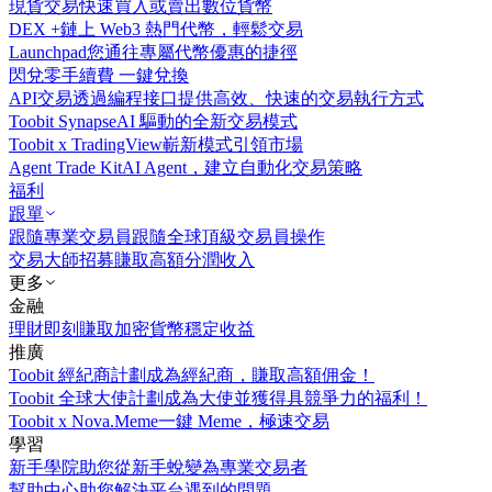
現貨交易
快速買入或賣出數位貨幣
DEX +
鏈上 Web3 熱門代幣，輕鬆交易
Launchpad
您通往專屬代幣優惠的捷徑
閃兌
零手續費 一鍵兌換
API交易
透過編程接口提供高效、快速的交易執行方式
Toobit Synapse
AI 驅動的全新交易模式
Toobit x TradingView
嶄新模式引領市場
Agent Trade Kit
AI Agent，建立自動化交易策略
福利
跟單
跟隨專業交易員
跟隨全球頂級交易員操作
交易大師招募
賺取高額分潤收入
更多
金融
理財
即刻賺取加密貨幣穩定收益
推廣
Toobit 經紀商計劃
成為經紀商，賺取高額佣金！
Toobit 全球大使計劃
成為大使並獲得具競爭力的福利！
Toobit x Nova.Meme
一鍵 Meme，極速交易
學習
新手學院
助您從新手蛻變為專業交易者
幫助中心
助您解決平台遇到的問題