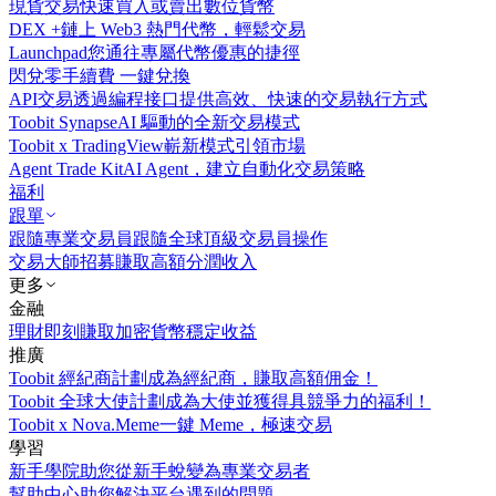
現貨交易
快速買入或賣出數位貨幣
DEX +
鏈上 Web3 熱門代幣，輕鬆交易
Launchpad
您通往專屬代幣優惠的捷徑
閃兌
零手續費 一鍵兌換
API交易
透過編程接口提供高效、快速的交易執行方式
Toobit Synapse
AI 驅動的全新交易模式
Toobit x TradingView
嶄新模式引領市場
Agent Trade Kit
AI Agent，建立自動化交易策略
福利
跟單
跟隨專業交易員
跟隨全球頂級交易員操作
交易大師招募
賺取高額分潤收入
更多
金融
理財
即刻賺取加密貨幣穩定收益
推廣
Toobit 經紀商計劃
成為經紀商，賺取高額佣金！
Toobit 全球大使計劃
成為大使並獲得具競爭力的福利！
Toobit x Nova.Meme
一鍵 Meme，極速交易
學習
新手學院
助您從新手蛻變為專業交易者
幫助中心
助您解決平台遇到的問題