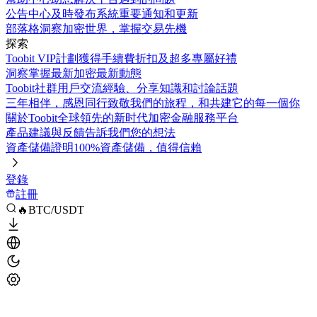
公告中心
及時發布系統重要通知和更新
部落格
洞察加密世界，掌握交易先機
探索
Toobit VIP計劃
獲得手續費折扣及超多專屬好禮
洞察
掌握最新加密最新動態
Toobit社群
用戶交流經驗、分享知識和討論話題
三年相伴，感恩同行
致敬我們的旅程，和共建它的每一個你
關於Toobit
全球領先的新时代加密金融服務平台
產品建議與反饋
告訴我們您的想法
資產儲備證明
100%資產儲備，值得信賴
登錄
註冊
🔥BTC/USDT