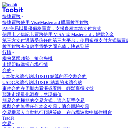
快捷買幣
快捷買幣
使用 Visa/Mastercard 購買數字貨幣
P2P交易
以最優價格買賣，支援多種本地支付方式
信用卡／借記卡買幣
使用 VISA 或 Mastercard，輕鬆入金
第三方支付
透過受信任的第三方平台，使用多種支付方式購買
數字貨幣充值
數字貨幣之間充值，快速到賬
行情
機會
緊跟趨勢，搶佔先機
市場
即時掌握市場行情
合約
U本位永續合約
以USDT結算的不交割合約
USDC永續合約
以USDC結算的永續合約
事件合約
在周期內看漲或看跌，輕鬆贏得收益
預測市場
量化洞察，兌現價值
簡易合約
極簡的交易方式，適合新手交易
模擬合約
無需任何本金交易，適合體驗交易
交易機器人
自動執行預設策略，在市場波動中抓住機會
TradFi
交易