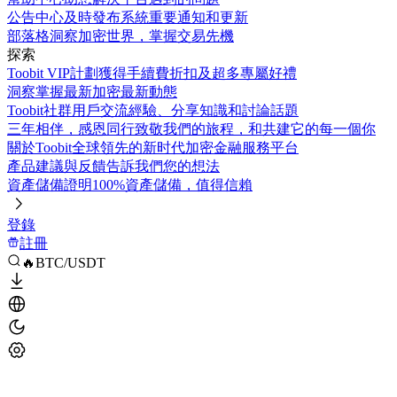
公告中心
及時發布系統重要通知和更新
部落格
洞察加密世界，掌握交易先機
探索
Toobit VIP計劃
獲得手續費折扣及超多專屬好禮
洞察
掌握最新加密最新動態
Toobit社群
用戶交流經驗、分享知識和討論話題
三年相伴，感恩同行
致敬我們的旅程，和共建它的每一個你
關於Toobit
全球領先的新时代加密金融服務平台
產品建議與反饋
告訴我們您的想法
資產儲備證明
100%資產儲備，值得信賴
登錄
註冊
🔥BTC/USDT