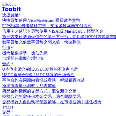
快捷買幣
快捷買幣
使用 Visa/Mastercard 購買數字貨幣
P2P交易
以最優價格買賣，支援多種本地支付方式
信用卡／借記卡買幣
使用 VISA 或 Mastercard，輕鬆入金
第三方支付
透過受信任的第三方平台，使用多種支付方式購買
數字貨幣充值
數字貨幣之間充值，快速到賬
行情
機會
緊跟趨勢，搶佔先機
市場
即時掌握市場行情
合約
U本位永續合約
以USDT結算的不交割合約
USDC永續合約
以USDC結算的永續合約
事件合約
在周期內看漲或看跌，輕鬆贏得收益
預測市場
量化洞察，兌現價值
簡易合約
極簡的交易方式，適合新手交易
模擬合約
無需任何本金交易，適合體驗交易
交易機器人
自動執行預設策略，在市場波動中抓住機會
TradFi
交易