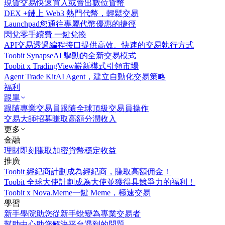
現貨交易
快速買入或賣出數位貨幣
DEX +
鏈上 Web3 熱門代幣，輕鬆交易
Launchpad
您通往專屬代幣優惠的捷徑
閃兌
零手續費 一鍵兌換
API交易
透過編程接口提供高效、快速的交易執行方式
Toobit Synapse
AI 驅動的全新交易模式
Toobit x TradingView
嶄新模式引領市場
Agent Trade Kit
AI Agent，建立自動化交易策略
福利
跟單
跟隨專業交易員
跟隨全球頂級交易員操作
交易大師招募
賺取高額分潤收入
更多
金融
理財
即刻賺取加密貨幣穩定收益
推廣
Toobit 經紀商計劃
成為經紀商，賺取高額佣金！
Toobit 全球大使計劃
成為大使並獲得具競爭力的福利！
Toobit x Nova.Meme
一鍵 Meme，極速交易
學習
新手學院
助您從新手蛻變為專業交易者
幫助中心
助您解決平台遇到的問題