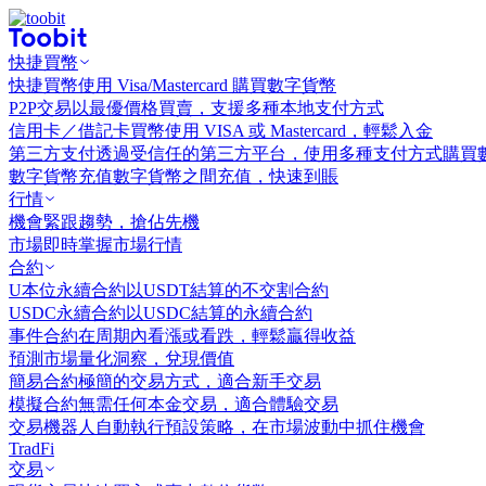
快捷買幣
快捷買幣
使用 Visa/Mastercard 購買數字貨幣
P2P交易
以最優價格買賣，支援多種本地支付方式
信用卡／借記卡買幣
使用 VISA 或 Mastercard，輕鬆入金
第三方支付
透過受信任的第三方平台，使用多種支付方式購買
數字貨幣充值
數字貨幣之間充值，快速到賬
行情
機會
緊跟趨勢，搶佔先機
市場
即時掌握市場行情
合約
U本位永續合約
以USDT結算的不交割合約
USDC永續合約
以USDC結算的永續合約
事件合約
在周期內看漲或看跌，輕鬆贏得收益
預測市場
量化洞察，兌現價值
簡易合約
極簡的交易方式，適合新手交易
模擬合約
無需任何本金交易，適合體驗交易
交易機器人
自動執行預設策略，在市場波動中抓住機會
TradFi
交易