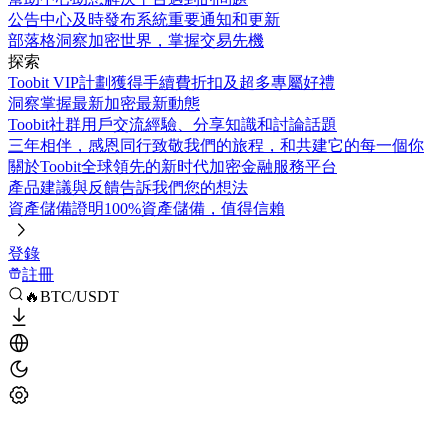
公告中心
及時發布系統重要通知和更新
部落格
洞察加密世界，掌握交易先機
探索
Toobit VIP計劃
獲得手續費折扣及超多專屬好禮
洞察
掌握最新加密最新動態
Toobit社群
用戶交流經驗、分享知識和討論話題
三年相伴，感恩同行
致敬我們的旅程，和共建它的每一個你
關於Toobit
全球領先的新时代加密金融服務平台
產品建議與反饋
告訴我們您的想法
資產儲備證明
100%資產儲備，值得信賴
登錄
註冊
🔥BTC/USDT