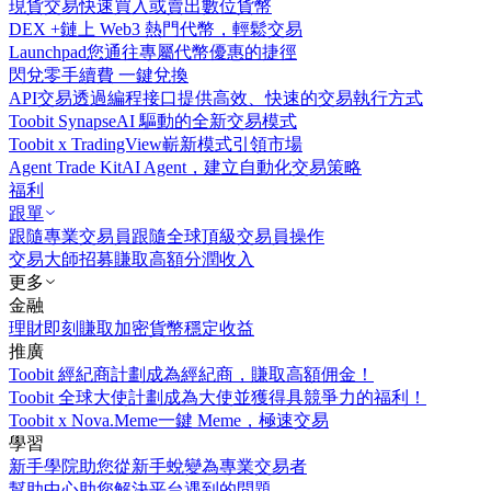
現貨交易
快速買入或賣出數位貨幣
DEX +
鏈上 Web3 熱門代幣，輕鬆交易
Launchpad
您通往專屬代幣優惠的捷徑
閃兌
零手續費 一鍵兌換
API交易
透過編程接口提供高效、快速的交易執行方式
Toobit Synapse
AI 驅動的全新交易模式
Toobit x TradingView
嶄新模式引領市場
Agent Trade Kit
AI Agent，建立自動化交易策略
福利
跟單
跟隨專業交易員
跟隨全球頂級交易員操作
交易大師招募
賺取高額分潤收入
更多
金融
理財
即刻賺取加密貨幣穩定收益
推廣
Toobit 經紀商計劃
成為經紀商，賺取高額佣金！
Toobit 全球大使計劃
成為大使並獲得具競爭力的福利！
Toobit x Nova.Meme
一鍵 Meme，極速交易
學習
新手學院
助您從新手蛻變為專業交易者
幫助中心
助您解決平台遇到的問題