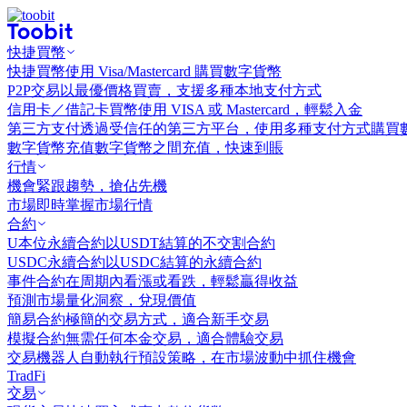
快捷買幣
快捷買幣
使用 Visa/Mastercard 購買數字貨幣
P2P交易
以最優價格買賣，支援多種本地支付方式
信用卡／借記卡買幣
使用 VISA 或 Mastercard，輕鬆入金
第三方支付
透過受信任的第三方平台，使用多種支付方式購買
數字貨幣充值
數字貨幣之間充值，快速到賬
行情
機會
緊跟趨勢，搶佔先機
市場
即時掌握市場行情
合約
U本位永續合約
以USDT結算的不交割合約
USDC永續合約
以USDC結算的永續合約
事件合約
在周期內看漲或看跌，輕鬆贏得收益
預測市場
量化洞察，兌現價值
簡易合約
極簡的交易方式，適合新手交易
模擬合約
無需任何本金交易，適合體驗交易
交易機器人
自動執行預設策略，在市場波動中抓住機會
TradFi
交易