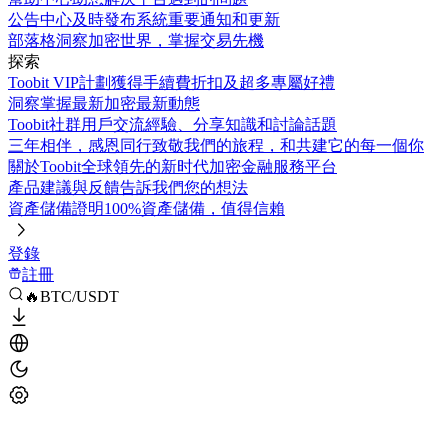
公告中心
及時發布系統重要通知和更新
部落格
洞察加密世界，掌握交易先機
探索
Toobit VIP計劃
獲得手續費折扣及超多專屬好禮
洞察
掌握最新加密最新動態
Toobit社群
用戶交流經驗、分享知識和討論話題
三年相伴，感恩同行
致敬我們的旅程，和共建它的每一個你
關於Toobit
全球領先的新时代加密金融服務平台
產品建議與反饋
告訴我們您的想法
資產儲備證明
100%資產儲備，值得信賴
登錄
註冊
🔥BTC/USDT