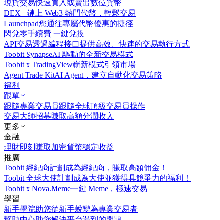
現貨交易
快速買入或賣出數位貨幣
DEX +
鏈上 Web3 熱門代幣，輕鬆交易
Launchpad
您通往專屬代幣優惠的捷徑
閃兌
零手續費 一鍵兌換
API交易
透過編程接口提供高效、快速的交易執行方式
Toobit Synapse
AI 驅動的全新交易模式
Toobit x TradingView
嶄新模式引領市場
Agent Trade Kit
AI Agent，建立自動化交易策略
福利
跟單
跟隨專業交易員
跟隨全球頂級交易員操作
交易大師招募
賺取高額分潤收入
更多
金融
理財
即刻賺取加密貨幣穩定收益
推廣
Toobit 經紀商計劃
成為經紀商，賺取高額佣金！
Toobit 全球大使計劃
成為大使並獲得具競爭力的福利！
Toobit x Nova.Meme
一鍵 Meme，極速交易
學習
新手學院
助您從新手蛻變為專業交易者
幫助中心
助您解決平台遇到的問題